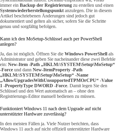
immer ein
Backup der Registrierung
zu erstellen und einen
Systemwiederherstellungspunkt
anzulegen. Die in diesem
Artikel beschriebenen Änderungen sind jedoch gut
dokumentiert und gelten als sicher, sofern Sie die Schritte
genau und sorgfältig befolgen.
Kann ich den MoSetup-Schlüssel auch per PowerShell
anlegen?
Ja, das ist möglich. Öffnen Sie die
Windows PowerShell
als
Administrator und geben Sie nacheinander diese zwei Befehle
ein:
New-Item -Path „HKLM:\SYSTEM\Setup\MoSetup“
-Force
und dann
New-ItemProperty -Path
„HKLM:\SYSTEM\Setup\MoSetup“ -Name
„AllowUpgradesWithUnsupportedTPMOrCPU“ -Value
1 -PropertyType DWORD -Force
. Damit legen Sie den
Schlüssel und den Wert automatisch an – ohne den
Registrierungs-Editor manuell bedienen zu müssen.
Funktioniert Windows 11 nach dem Upgrade auf nicht
unterstützter Hardware zuverlässig?
In den meisten Fällen ja. Viele Nutzer berichten, dass
Windows 11 auch auf nicht offiziell unterstützter Hardware