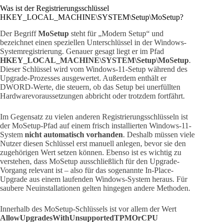
Was ist der Registrierungsschlüssel
HKEY_LOCAL_MACHINE\SYSTEM\Setup\MoSetup?
Der Begriff
MoSetup
steht für „Modern Setup“ und
bezeichnet einen speziellen Unterschlüssel in der Windows-
Systemregistrierung. Genauer gesagt liegt er im Pfad
HKEY_LOCAL_MACHINE\SYSTEM\Setup\MoSetup
.
Dieser Schlüssel wird vom Windows-11-Setup während des
Upgrade-Prozesses ausgewertet. Außerdem enthält er
DWORD-Werte, die steuern, ob das Setup bei unerfüllten
Hardwarevoraussetzungen abbricht oder trotzdem fortfährt.
Im Gegensatz zu vielen anderen Registrierungsschlüsseln ist
der MoSetup-Pfad auf einem frisch installierten Windows-11-
System
nicht automatisch vorhanden
. Deshalb müssen viele
Nutzer diesen Schlüssel erst manuell anlegen, bevor sie den
zugehörigen Wert setzen können. Ebenso ist es wichtig zu
verstehen, dass MoSetup ausschließlich für den Upgrade-
Vorgang relevant ist – also für das sogenannte In-Place-
Upgrade aus einem laufenden Windows-System heraus. Für
saubere Neuinstallationen gelten hingegen andere Methoden.
Innerhalb des MoSetup-Schlüssels ist vor allem der Wert
AllowUpgradesWithUnsupportedTPMOrCPU