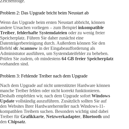
Zeichenfolge.
Problem 2: Das Upgrade bricht beim Neustart ab
Wenn das Upgrade beim ersten Neustart abbricht, können
andere Ursachen vorliegen – zum Beispiel
inkompatible
Treiber
,
fehlerhafte Systemdateien
oder zu wenig freier
Speicherplatz. Führen Sie daher zunächst eine
Datenträgerbereinigung durch. Außerdem können Sie den
Befehl
sfc /scannow
in der Eingabeaufforderung als
Administrator ausführen, um Systemdateifehler zu beheben.
Prüfen Sie zudem, ob mindestens
64 GB freier Speicherplatz
vorhanden sind.
Problem 3: Fehlende Treiber nach dem Upgrade
Nach dem Upgrade auf nicht unterstützter Hardware können
manche Treiber fehlen oder nicht korrekt funktionieren.
Deshalb empfehlen wir, nach dem Upgrade sofort
Windows
Update
vollständig auszuführen. Zusätzlich sollten Sie auf
den Websites Ihrer Hardwarehersteller nach Windows-11-
kompatiblen Treibern suchen. Besonders wichtig sind dabei
Treiber für
Grafikkarte
,
Netzwerkadapter
,
Bluetooth
und
den
Chipsatz
.