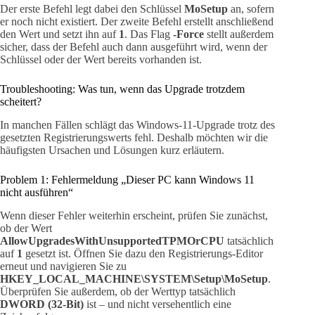
Der erste Befehl legt dabei den Schlüssel
MoSetup
an, sofern
er noch nicht existiert. Der zweite Befehl erstellt anschließend
den Wert und setzt ihn auf
1
. Das Flag
-Force
stellt außerdem
sicher, dass der Befehl auch dann ausgeführt wird, wenn der
Schlüssel oder der Wert bereits vorhanden ist.
Troubleshooting: Was tun, wenn das Upgrade trotzdem
scheitert?
In manchen Fällen schlägt das Windows-11-Upgrade trotz des
gesetzten Registrierungswerts fehl. Deshalb möchten wir die
häufigsten Ursachen und Lösungen kurz erläutern.
Problem 1: Fehlermeldung „Dieser PC kann Windows 11
nicht ausführen“
Wenn dieser Fehler weiterhin erscheint, prüfen Sie zunächst,
ob der Wert
AllowUpgradesWithUnsupportedTPMOrCPU
tatsächlich
auf
1
gesetzt ist. Öffnen Sie dazu den Registrierungs-Editor
erneut und navigieren Sie zu
HKEY_LOCAL_MACHINE\SYSTEM\Setup\MoSetup
.
Überprüfen Sie außerdem, ob der Werttyp tatsächlich
DWORD (32-Bit)
ist – und nicht versehentlich eine