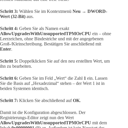
Schritt 3:
Wählen Sie im Kontextmenü
Neu → DWORD-
Wert (32-Bit)
aus.
Schritt 4:
Geben Sie als Namen exakt
AllowUpgradesWithUnsupportedTPMOrCPU
ein – ohne
Leerzeichen, ohne Bindestriche und mit der angegebenen
Groß-/Kleinschreibung. Bestätigen Sie anschließend mit
Enter
.
Schritt 5:
Doppelklicken Sie auf den neu erstellten Wert, um
ihn zu bearbeiten.
Schritt 6:
Geben Sie im Feld „Wert“ die Zahl
1
ein. Lassen
Sie die Basis auf „Hexadezimal“ stehen – der Wert 1 ist in
beiden Systemen identisch.
Schritt 7:
Klicken Sie abschließend auf
OK
.
Damit ist die Konfiguration abgeschlossen. Der
Registrierungs-Editor zeigt nun den Wert
AllowUpgradesWithUnsupportedTPMOrCPU
mit dem
Inhalt
0x00000001 (1)
an. Außerdem ist kein Neustart des