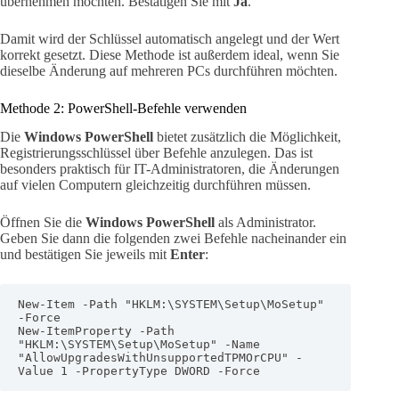
übernehmen möchten. Bestätigen Sie mit
Ja
.
Damit wird der Schlüssel automatisch angelegt und der Wert
korrekt gesetzt. Diese Methode ist außerdem ideal, wenn Sie
dieselbe Änderung auf mehreren PCs durchführen möchten.
Methode 2: PowerShell-Befehle verwenden
Die
Windows PowerShell
bietet zusätzlich die Möglichkeit,
Registrierungsschlüssel über Befehle anzulegen. Das ist
besonders praktisch für IT-Administratoren, die Änderungen
auf vielen Computern gleichzeitig durchführen müssen.
Öffnen Sie die
Windows PowerShell
als Administrator.
Geben Sie dann die folgenden zwei Befehle nacheinander ein
und bestätigen Sie jeweils mit
Enter
:
New-Item -Path "HKLM:\SYSTEM\Setup\MoSetup" 
-Force

New-ItemProperty -Path 
"HKLM:\SYSTEM\Setup\MoSetup" -Name 
"AllowUpgradesWithUnsupportedTPMOrCPU" -
Value 1 -PropertyType DWORD -Force