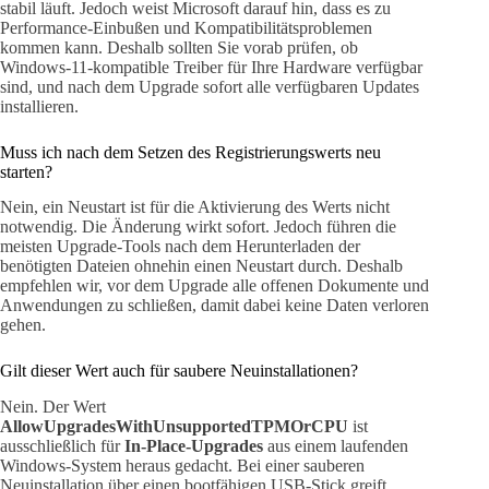
stabil läuft. Jedoch weist Microsoft darauf hin, dass es zu
Performance-Einbußen und Kompatibilitätsproblemen
kommen kann. Deshalb sollten Sie vorab prüfen, ob
Windows-11-kompatible Treiber für Ihre Hardware verfügbar
sind, und nach dem Upgrade sofort alle verfügbaren Updates
installieren.
Muss ich nach dem Setzen des Registrierungswerts neu
starten?
Nein, ein Neustart ist für die Aktivierung des Werts nicht
notwendig. Die Änderung wirkt sofort. Jedoch führen die
meisten Upgrade-Tools nach dem Herunterladen der
benötigten Dateien ohnehin einen Neustart durch. Deshalb
empfehlen wir, vor dem Upgrade alle offenen Dokumente und
Anwendungen zu schließen, damit dabei keine Daten verloren
gehen.
Gilt dieser Wert auch für saubere Neuinstallationen?
Nein. Der Wert
AllowUpgradesWithUnsupportedTPMOrCPU
ist
ausschließlich für
In-Place-Upgrades
aus einem laufenden
Windows-System heraus gedacht. Bei einer sauberen
Neuinstallation über einen bootfähigen USB-Stick greift