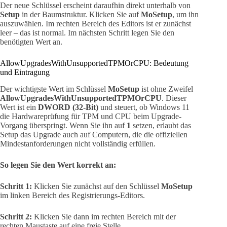
Der neue Schlüssel erscheint daraufhin direkt unterhalb von
Setup
in der Baumstruktur. Klicken Sie auf
MoSetup
, um ihn
auszuwählen. Im rechten Bereich des Editors ist er zunächst
leer – das ist normal. Im nächsten Schritt legen Sie den
benötigten Wert an.
AllowUpgradesWithUnsupportedTPMOrCPU: Bedeutung
und Eintragung
Der wichtigste Wert im Schlüssel
MoSetup
ist ohne Zweifel
AllowUpgradesWithUnsupportedTPMOrCPU
. Dieser
Wert ist ein
DWORD (32-Bit)
und steuert, ob Windows 11
die Hardwareprüfung für TPM und CPU beim Upgrade-
Vorgang überspringt. Wenn Sie ihn auf
1
setzen, erlaubt das
Setup das Upgrade auch auf Computern, die die offiziellen
Mindestanforderungen nicht vollständig erfüllen.
So legen Sie den Wert korrekt an:
Schritt 1:
Klicken Sie zunächst auf den Schlüssel
MoSetup
im linken Bereich des Registrierungs-Editors.
Schritt 2:
Klicken Sie dann im rechten Bereich mit der
rechten Maustaste auf eine freie Stelle.