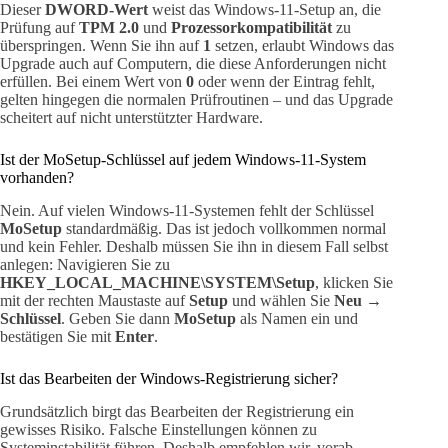
Dieser
DWORD-Wert
weist das Windows-11-Setup an, die
Prüfung auf
TPM 2.0
und
Prozessorkompatibilität
zu
überspringen. Wenn Sie ihn auf
1
setzen, erlaubt Windows das
Upgrade auch auf Computern, die diese Anforderungen nicht
erfüllen. Bei einem Wert von
0
oder wenn der Eintrag fehlt,
gelten hingegen die normalen Prüfroutinen – und das Upgrade
scheitert auf nicht unterstützter Hardware.
Ist der MoSetup-Schlüssel auf jedem Windows-11-System
vorhanden?
Nein. Auf vielen Windows-11-Systemen fehlt der Schlüssel
MoSetup
standardmäßig. Das ist jedoch vollkommen normal
und kein Fehler. Deshalb müssen Sie ihn in diesem Fall selbst
anlegen: Navigieren Sie zu
HKEY_LOCAL_MACHINE\SYSTEM\Setup
, klicken Sie
mit der rechten Maustaste auf
Setup
und wählen Sie
Neu →
Schlüssel
. Geben Sie dann
MoSetup
als Namen ein und
bestätigen Sie mit
Enter
.
Ist das Bearbeiten der Windows-Registrierung sicher?
Grundsätzlich birgt das Bearbeiten der Registrierung ein
gewisses Risiko. Falsche Einstellungen können zu
Systeminstabilität führen. Deshalb empfehlen wir, vorab