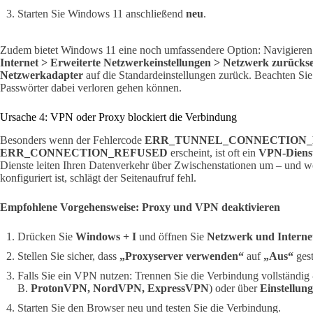
Starten Sie Windows 11 anschließend
neu
.
Zudem bietet Windows 11 eine noch umfassendere Option: Navigieren
Internet > Erweiterte Netzwerkeinstellungen > Netzwerk zurücks
Netzwerkadapter
auf die Standardeinstellungen zurück. Beachten Si
Passwörter dabei verloren gehen können.
Ursache 4: VPN oder Proxy blockiert die Verbindung
Besonders wenn der Fehlercode
ERR_TUNNEL_CONNECTION_
ERR_CONNECTION_REFUSED
erscheint, ist oft ein
VPN-Dienst
Dienste leiten Ihren Datenverkehr über Zwischenstationen um – und w
konfiguriert ist, schlägt der Seitenaufruf fehl.
Empfohlene Vorgehensweise: Proxy und VPN deaktivieren
Drücken Sie
Windows + I
und öffnen Sie
Netzwerk und Interne
Stellen Sie sicher, dass
„Proxyserver verwenden“
auf
„Aus“
geste
Falls Sie ein VPN nutzen: Trennen Sie die Verbindung vollständig
B.
ProtonVPN, NordVPN, ExpressVPN
) oder über
Einstellun
Starten Sie den Browser neu und testen Sie die Verbindung.