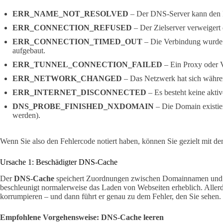
ERR_NAME_NOT_RESOLVED
– Der DNS-Server kann den 
ERR_CONNECTION_REFUSED
– Der Zielserver verweigert 
ERR_CONNECTION_TIMED_OUT
– Die Verbindung wurde n
aufgebaut.
ERR_TUNNEL_CONNECTION_FAILED
– Ein Proxy oder 
ERR_NETWORK_CHANGED
– Das Netzwerk hat sich währe
ERR_INTERNET_DISCONNECTED
– Es besteht keine aktiv
DNS_PROBE_FINISHED_NXDOMAIN
– Die Domain existier
werden).
Wenn Sie also den Fehlercode notiert haben, können Sie gezielt mit 
Ursache 1: Beschädigter DNS-Cache
Der
DNS-Cache
speichert Zuordnungen zwischen Domainnamen und I
beschleunigt normalerweise das Laden von Webseiten erheblich. Allerd
korrumpieren – und dann führt er genau zu dem Fehler, den Sie sehen.
Empfohlene Vorgehensweise: DNS-Cache leeren