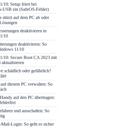
/10: Setup friert bei
ons-USB ein (SafeOS-Fehler)
s stürzt auf dem PC ab oder
– Lösungen
sserungen deaktivieren in
1/10
terungen deaktivieren: So
Windows 11/10
1/10: Secure Boot CA 2023 mit
 aktualisieren
ve schädlich oder gefährlich?
lärt
 auf diesem PC verwalten: So
fach
Handy auf den PC übertragen:
fehlerfrei
rfahren und ausschalten: So
tig
Mail-Login: So geht es sicher