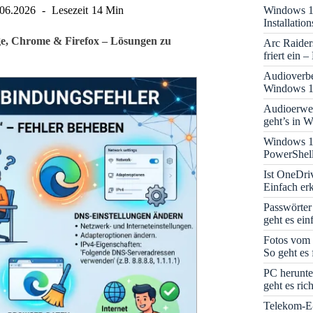
Windows 11
.06.2026
Lesezeit
14 Min
Installati
dge, Chrome & Firefox – Lösungen zu
Arc Raider
friert ein 
Audioverbe
Windows 1
Audioerwei
geht’s in 
Windows 1
PowerShell
Ist OneDri
Einfach erk
Passwörter
geht es ein
Fotos vom 
So geht es 
PC herunte
geht es rich
Telekom-E-