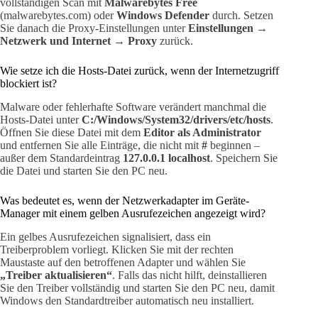
vollständigen Scan mit
Malwarebytes Free
(malwarebytes.com) oder
Windows Defender
durch. Setzen
Sie danach die Proxy-Einstellungen unter
Einstellungen →
Netzwerk und Internet → Proxy
zurück.
Wie setze ich die Hosts-Datei zurück, wenn der Internetzugriff
blockiert ist?
Malware oder fehlerhafte Software verändert manchmal die
Hosts-Datei unter
C:/Windows/System32/drivers/etc/hosts
.
Öffnen Sie diese Datei mit dem
Editor als Administrator
und entfernen Sie alle Einträge, die nicht mit
#
beginnen –
außer dem Standardeintrag
127.0.0.1 localhost
. Speichern Sie
die Datei und starten Sie den PC neu.
Was bedeutet es, wenn der Netzwerkadapter im Geräte-
Manager mit einem gelben Ausrufezeichen angezeigt wird?
Ein gelbes Ausrufezeichen signalisiert, dass ein
Treiberproblem vorliegt. Klicken Sie mit der rechten
Maustaste auf den betroffenen Adapter und wählen Sie
„Treiber aktualisieren“
. Falls das nicht hilft, deinstallieren
Sie den Treiber vollständig und starten Sie den PC neu, damit
Windows den Standardtreiber automatisch neu installiert.