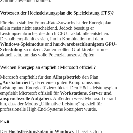
Schritte anwenden können.
Verbessert der Höchstleistungsplan die Spieleleistung (FPS)?
Für einen stabilen Frame-Rate-Zuwachs ist der Energieplan
allein meist nicht entscheidend. Jedoch beseitigt er
Leistungseinbrüche, die durch CPU-Taktabfälle entstehen.
Deshalb empfiehlt es sich, ihn in Kombination mit dem
Windows-Spielmodus
und
hardwarebeschleunigtem GPU-
Scheduling
zu nutzen. Zudem sollten Grafiktreiber immer
aktuell sein, um das volle Potenzial auszuschöpfen.
Welchen Energieplan empfiehlt Microsoft offiziell?
Microsoft empfiehlt für den
Alltagsbetrieb
den Plan
„Ausbalanciert“
, da er einen guten Kompromiss aus
Leistung und Energieeffizienz bietet. Den Höchstleistungsplan
empfiehlt Microsoft offiziell für
Workstations, Server und
anspruchsvolle Aufgaben
. Außerdem weist Microsoft darauf
hin, dass der Modus „Ultimative Leistung“ speziell für
professionelle High-End-Systeme konzipiert wurde.
Fazit
Der
Höchstleistungsplan in Windows 11
lässt sich in