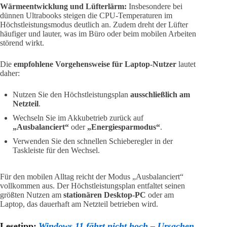
Wärmeentwicklung und Lüfterlärm:
Insbesondere bei
dünnen Ultrabooks steigen die CPU-Temperaturen im
Höchstleistungsmodus deutlich an. Zudem dreht der Lüfter
häufiger und lauter, was im Büro oder beim mobilen Arbeiten
störend wirkt.
Die
empfohlene Vorgehensweise für Laptop-Nutzer
lautet
daher:
Nutzen Sie den Höchstleistungsplan
ausschließlich am
Netzteil
.
Wechseln Sie im Akkubetrieb zurück auf
„Ausbalanciert“
oder
„Energiesparmodus“
.
Verwenden Sie den schnellen Schieberegler in der
Taskleiste für den Wechsel.
Für den mobilen Alltag reicht der Modus „Ausbalanciert“
vollkommen aus. Der Höchstleistungsplan entfaltet seinen
größten Nutzen am
stationären Desktop-PC
oder am
Laptop, das dauerhaft am Netzteil betrieben wird.
Lesetipp:
Windows 11 fährt nicht hoch – Ursachen