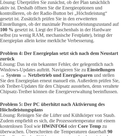
Lösung: Überprüfen Sie zunächst, ob der Plan tatsächlich
aktiv ist. Deshalb öffnen Sie die Energieoptionen und
kontrollieren, ob der Radio-Button bei „Höchstleistung“
gesetzt ist. Zusätzlich prüfen Sie in den erweiterten
Einstellungen, ob der maximale Prozessorleistungszustand auf
100 %
gesetzt ist. Liegt der Flaschenhals in der Hardware
selbst (zu wenig RAM, mechanische Festplatte), bringt der
Energieplan allein keine merkliche Verbesserung.
Problem 4: Der Energieplan setzt sich nach dem Neustart
zurück
Lösung: Das ist ein bekannter Fehler, der gelegentlich nach
Windows-Updates auftritt. Navigieren Sie zu
Einstellungen
→ System → Netzbetrieb und Energiesparen
und stellen
Sie den Energieplan erneut manuell ein. Außerdem prüfen Sie,
ob Treiber-Updates für den Chipsatz ausstehen, denn veraltete
Chipsatz-Treiber können die Energieverwaltung beeinflussen.
Problem 5: Der PC überhitzt nach Aktivierung des
Höchstleistungsplans
Lösung: Reinigen Sie die Lüfter und Kühlkörper von Staub.
Zudem empfiehlt es sich, die Prozessortemperatur mit einem
kostenlosen Tool wie
HWiNFO64
oder
Core Temp
zu
überwachen. Überschreiten die Temperaturen dauerhaft
90