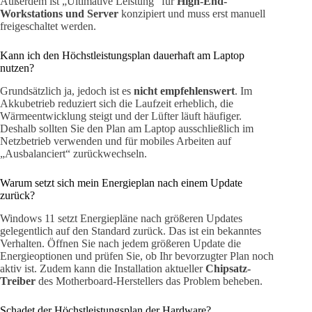
Außerdem ist „Ultimative Leistung“ für
High-End-
Workstations und Server
konzipiert und muss erst manuell
freigeschaltet werden.
Kann ich den Höchstleistungsplan dauerhaft am Laptop
nutzen?
Grundsätzlich ja, jedoch ist es
nicht empfehlenswert
. Im
Akkubetrieb reduziert sich die Laufzeit erheblich, die
Wärmeentwicklung steigt und der Lüfter läuft häufiger.
Deshalb sollten Sie den Plan am Laptop ausschließlich im
Netzbetrieb verwenden und für mobiles Arbeiten auf
„Ausbalanciert“ zurückwechseln.
Warum setzt sich mein Energieplan nach einem Update
zurück?
Windows 11 setzt Energiepläne nach größeren Updates
gelegentlich auf den Standard zurück. Das ist ein bekanntes
Verhalten. Öffnen Sie nach jedem größeren Update die
Energieoptionen und prüfen Sie, ob Ihr bevorzugter Plan noch
aktiv ist. Zudem kann die Installation aktueller
Chipsatz-
Treiber
des Motherboard-Herstellers das Problem beheben.
Schadet der Höchstleistungsplan der Hardware?