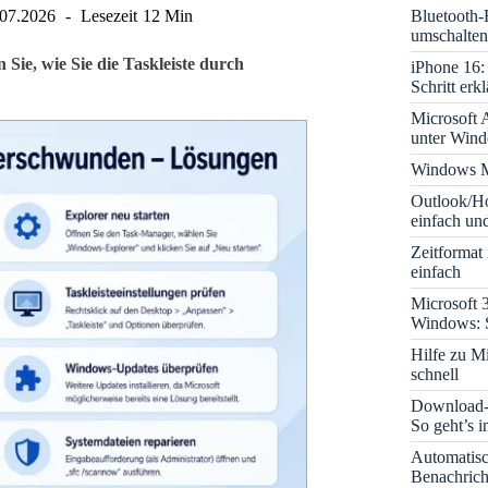
Bluetooth-
.07.2026
Lesezeit
12 Min
umschalten
ie, wie Sie die Taskleiste durch
iPhone 16: 
Schritt erkl
Microsoft A
unter Win
Windows M
Outlook/Ho
einfach und
Zeitformat
einfach
Microsoft 
Windows: S
Hilfe zu M
schnell
Download-B
So geht’s 
Automatis
Benachrich