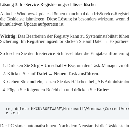
Lösung 3: IrisService-Registrierungsschlüssel löschen
Aktuelle Windows-Updates können manchmal den IrisService-Registri
die Taskleiste lahmlegen. Diese Lösung ist besonders wirksam, wenn 
kumulativen Update aufgetreten ist.
Wichtig:
Das Bearbeiten der Registry kann zu Systeminstabilität führe
Sicherung: Im Registrierungseditor klicken Sie auf Datei → Exportier
So löschen Sie den IrisService-Schlüssel über die Eingabeaufforderung
Drücken Sie
Strg + Umschalt + Esc
, um den Task-Manager zu öf
Klicken Sie auf
Datei → Neuen Task ausführen
.
Geben Sie
cmd
ein, setzen Sie das Häkchen bei „Als Administrator
Fügen Sie folgenden Befehl ein und drücken Sie
Enter
:
reg delete HKCU\SOFTWARE\Microsoft\Windows\CurrentVer
r -t 0
Der PC startet automatisch neu. Nach dem Neustart ist die Taskleiste in