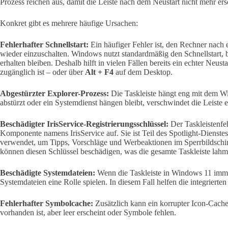
Prozess reichen aus, damit die Leiste nach dem Neustart nicht mehr ers
Konkret gibt es mehrere häufige Ursachen:
Fehlerhafter Schnellstart:
Ein häufiger Fehler ist, den Rechner nach
wieder einzuschalten. Windows nutzt standardmäßig den Schnellstart, 
erhalten bleiben. Deshalb hilft in vielen Fällen bereits ein echter Neus
zugänglich ist – oder über
Alt + F4
auf dem Desktop.
Abgestürzter Explorer-Prozess:
Die Taskleiste hängt eng mit dem 
abstürzt oder ein Systemdienst hängen bleibt, verschwindet die Leiste e
Beschädigter IrisService-Registrierungsschlüssel:
Der Taskleistenfeh
Komponente namens IrisService auf. Sie ist Teil des Spotlight-Dienst
verwendet, um Tipps, Vorschläge und Werbeaktionen im Sperrbildschi
können diesen Schlüssel beschädigen, was die gesamte Taskleiste lahm
Beschädigte Systemdateien:
Wenn die Taskleiste in Windows 11 immer
Systemdateien eine Rolle spielen. In diesem Fall helfen die integrier
Fehlerhafter Symbolcache:
Zusätzlich kann ein korrupter Icon-Cache 
vorhanden ist, aber leer erscheint oder Symbole fehlen.