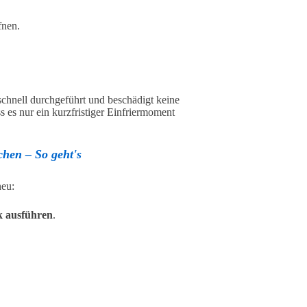
fnen.
t schnell durchgeführt und beschädigt keine
s es nur ein kurzfristiger Einfriermoment
chen – So geht's
neu:
k ausführen
.