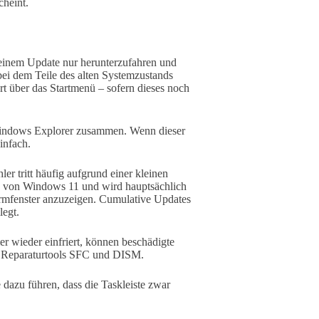
cheint.
 einem Update nur herunterzufahren und
bei dem Teile des alten Systemzustands
tart über das Startmenü – sofern dieses noch
Windows Explorer zusammen. Wenn dieser
infach.
ler tritt häufig aufgrund einer kleinen
es von Windows 11 und wird hauptsächlich
rmfenster anzuzeigen. Cumulative Updates
legt.
 wieder einfriert, können beschädigte
ten Reparaturtools SFC und DISM.
dazu führen, dass die Taskleiste zwar