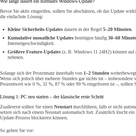
Wie lange dauert ein normales Windows-Update?
Bevor Sie aktiv eingreifen, sollten Sie abschätzen, ob das Update wirk
die einfachste Lösung:
Kleine Sicherheits-Updates
dauern in der Regel
5–20 Minuten
.
Kumulative monatliche Updates
benötigen häufig
30–60 Minut
Internetgeschwindigkeit.
Größere Feature-Updates
(z. B. Windows 11 24H2) können auf 
nehmen.
Solange sich der Prozentsatz innerhalb von
1–2 Stunden
weiterbewegt,
Wenn sich jedoch über mehrere Stunden gar nichts tut – insbesondere 
Prozentwert wie 0 %, 32 %, 87 % oder 99 % eingefroren ist –, sollten 
Lösung 1: PC neu starten – der klassische erste Schritt
Zuallererst sollten Sie einen
Neustart
durchführen, falls er nicht automa
setzen sich nach einem Neustart automatisch fort. Zusätzlich löscht ein
Update-Prozess blockieren können.
So gehen Sie vor: