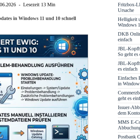
Fritzbox-L
.06.2026
Lesezeit
13 Min
Ursache
dates in Windows 11 und 10 schnell
Helligkeit
Windows 1
DKB Onlin
einfach
JBL-Kopfhö
So geht es 
JBL-Kopfhö
es einfach
Einfaches 
in Window
Commerzba
geht es ein
Issuer-Abb
dem Konto
MMS E-Co
Abbuchung 
Postbank O