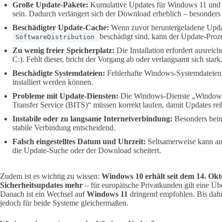
Große Update-Pakete:
Kumulative Updates für Windows 11 und
sein. Dadurch verlängert sich der Download erheblich – besonders
Beschädigter Update-Cache:
Wenn zuvor heruntergeladene Upda
beschädigt sind, kann der Update-Proze
SoftwareDistribution
Zu wenig freier Speicherplatz:
Die Installation erfordert ausreic
C:). Fehlt dieser, bricht der Vorgang ab oder verlangsamt sich stark
Beschädigte Systemdateien:
Fehlerhafte Windows-Systemdateien
installiert werden können.
Probleme mit Update-Diensten:
Die Windows-Dienste „Windows 
Transfer Service (BITS)“ müssen korrekt laufen, damit Updates rei
Instabile oder zu langsame Internetverbindung:
Besonders beim
stabile Verbindung entscheidend.
Falsch eingestelltes Datum und Uhrzeit:
Seltsamerweise kann auc
die Update-Suche oder der Download scheitert.
Zudem ist es wichtig zu wissen:
Windows 10 erhält seit dem 14. Okt
Sicherheitsupdates mehr
– für europäische Privatkunden gilt eine Üb
Danach ist ein Wechsel auf
Windows 11
dringend empfohlen. Bis dahi
jedoch für beide Systeme gleichermaßen.