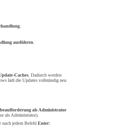
behandlung
.
dlung ausführen
.
Update-Caches
. Dadurch werden
ws lädt die Updates vollständig neu
beaufforderung als Administrator
e als Administrator).
ie nach jedem Befehl
Enter
: