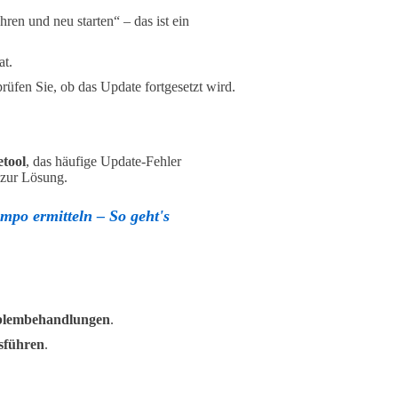
hren und neu starten“ – das ist ein
at.
rüfen Sie, ob das Update fortgesetzt wird.
etool
, das häufige Update-Fehler
 zur Lösung.
mpo ermitteln – So geht's
blembehandlungen
.
sführen
.