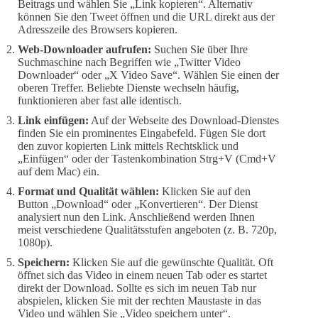
Beitrags und wählen Sie „Link kopieren“. Alternativ
können Sie den Tweet öffnen und die URL direkt aus der
Adresszeile des Browsers kopieren.
Web-Downloader aufrufen:
Suchen Sie über Ihre
Suchmaschine nach Begriffen wie „Twitter Video
Downloader“ oder „X Video Save“. Wählen Sie einen der
oberen Treffer. Beliebte Dienste wechseln häufig,
funktionieren aber fast alle identisch.
Link einfügen:
Auf der Webseite des Download-Dienstes
finden Sie ein prominentes Eingabefeld. Fügen Sie dort
den zuvor kopierten Link mittels Rechtsklick und
„Einfügen“ oder der Tastenkombination Strg+V (Cmd+V
auf dem Mac) ein.
Format und Qualität wählen:
Klicken Sie auf den
Button „Download“ oder „Konvertieren“. Der Dienst
analysiert nun den Link. Anschließend werden Ihnen
meist verschiedene Qualitätsstufen angeboten (z. B. 720p,
1080p).
Speichern:
Klicken Sie auf die gewünschte Qualität. Oft
öffnet sich das Video in einem neuen Tab oder es startet
direkt der Download. Sollte es sich im neuen Tab nur
abspielen, klicken Sie mit der rechten Maustaste in das
Video und wählen Sie „Video speichern unter“.