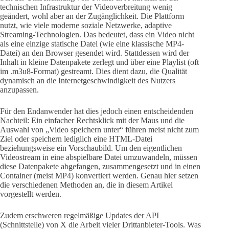
technischen Infrastruktur der Videoverbreitung wenig
geändert, wohl aber an der Zugänglichkeit. Die Plattform
nutzt, wie viele moderne soziale Netzwerke, adaptive
Streaming-Technologien. Das bedeutet, dass ein Video nicht
als eine einzige statische Datei (wie eine klassische MP4-
Datei) an den Browser gesendet wird. Stattdessen wird der
Inhalt in kleine Datenpakete zerlegt und über eine Playlist (oft
im .m3u8-Format) gestreamt. Dies dient dazu, die Qualität
dynamisch an die Internetgeschwindigkeit des Nutzers
anzupassen.
Für den Endanwender hat dies jedoch einen entscheidenden
Nachteil: Ein einfacher Rechtsklick mit der Maus und die
Auswahl von „Video speichern unter“ führen meist nicht zum
Ziel oder speichern lediglich eine HTML-Datei
beziehungsweise ein Vorschaubild. Um den eigentlichen
Videostream in eine abspielbare Datei umzuwandeln, müssen
diese Datenpakete abgefangen, zusammengesetzt und in einen
Container (meist MP4) konvertiert werden. Genau hier setzen
die verschiedenen Methoden an, die in diesem Artikel
vorgestellt werden.
Zudem erschweren regelmäßige Updates der API
(Schnittstelle) von X die Arbeit vieler Drittanbieter-Tools. Was