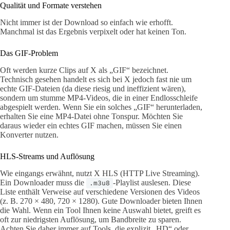
Qualität und Formate verstehen
Nicht immer ist der Download so einfach wie erhofft.
Manchmal ist das Ergebnis verpixelt oder hat keinen Ton.
Das GIF-Problem
Oft werden kurze Clips auf X als „GIF“ bezeichnet.
Technisch gesehen handelt es sich bei X jedoch fast nie um
echte GIF-Dateien (da diese riesig und ineffizient wären),
sondern um stumme MP4-Videos, die in einer Endlosschleife
abgespielt werden. Wenn Sie ein solches „GIF“ herunterladen,
erhalten Sie eine MP4-Datei ohne Tonspur. Möchten Sie
daraus wieder ein echtes GIF machen, müssen Sie einen
Konverter nutzen.
HLS-Streams und Auflösung
Wie eingangs erwähnt, nutzt X HLS (HTTP Live Streaming).
Ein Downloader muss die
-Playlist auslesen. Diese
.m3u8
Liste enthält Verweise auf verschiedene Versionen des Videos
(z. B. 270 × 480, 720 × 1280). Gute Downloader bieten Ihnen
die Wahl. Wenn ein Tool Ihnen keine Auswahl bietet, greift es
oft zur niedrigsten Auflösung, um Bandbreite zu sparen.
Achten Sie daher immer auf Tools, die explizit „HD“ oder