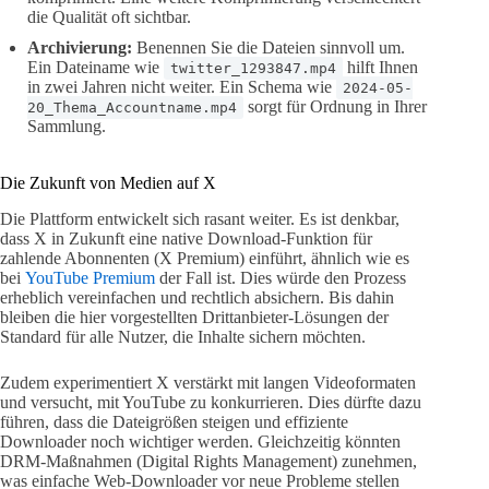
die Qualität oft sichtbar.
Archivierung:
Benennen Sie die Dateien sinnvoll um.
Ein Dateiname wie
hilft Ihnen
twitter_1293847.mp4
in zwei Jahren nicht weiter. Ein Schema wie
2024-05-
sorgt für Ordnung in Ihrer
20_Thema_Accountname.mp4
Sammlung.
Die Zukunft von Medien auf X
Die Plattform entwickelt sich rasant weiter. Es ist denkbar,
dass X in Zukunft eine native Download-Funktion für
zahlende Abonnenten (X Premium) einführt, ähnlich wie es
bei
YouTube Premium
der Fall ist. Dies würde den Prozess
erheblich vereinfachen und rechtlich absichern. Bis dahin
bleiben die hier vorgestellten Drittanbieter-Lösungen der
Standard für alle Nutzer, die Inhalte sichern möchten.
Zudem experimentiert X verstärkt mit langen Videoformaten
und versucht, mit YouTube zu konkurrieren. Dies dürfte dazu
führen, dass die Dateigrößen steigen und effiziente
Downloader noch wichtiger werden. Gleichzeitig könnten
DRM-Maßnahmen (Digital Rights Management) zunehmen,
was einfache Web-Downloader vor neue Probleme stellen