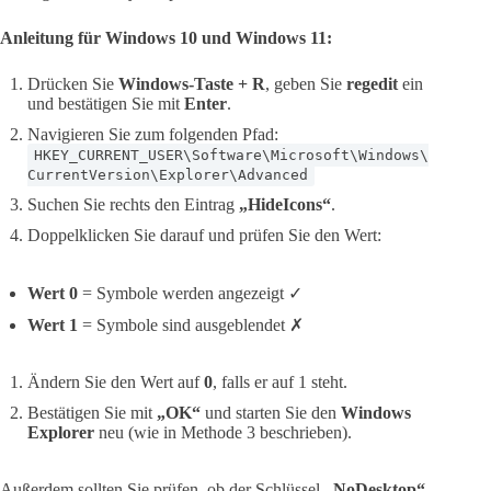
Anleitung für Windows 10 und Windows 11:
Drücken Sie
Windows-Taste + R
, geben Sie
regedit
ein
und bestätigen Sie mit
Enter
.
Navigieren Sie zum folgenden Pfad:
HKEY_CURRENT_USER\Software\Microsoft\Windows\
CurrentVersion\Explorer\Advanced
Suchen Sie rechts den Eintrag
„HideIcons“
.
Doppelklicken Sie darauf und prüfen Sie den Wert:
Wert 0
= Symbole werden angezeigt ✓
Wert 1
= Symbole sind ausgeblendet ✗
Ändern Sie den Wert auf
0
, falls er auf 1 steht.
Bestätigen Sie mit
„OK“
und starten Sie den
Windows
Explorer
neu (wie in Methode 3 beschrieben).
Außerdem sollten Sie prüfen, ob der Schlüssel
„NoDesktop“