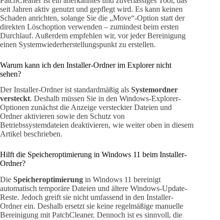
PatchCleaner ist ein anerkanntes und zuverlässiges Tool, das
seit Jahren aktiv genutzt und gepflegt wird. Es kann keinen
Schaden anrichten, solange Sie die „Move“-Option statt der
direkten Löschoption verwenden – zumindest beim ersten
Durchlauf. Außerdem empfehlen wir, vor jeder Bereinigung
einen Systemwiederherstellungspunkt zu erstellen.
Warum kann ich den Installer-Ordner im Explorer nicht
sehen?
Der Installer-Ordner ist standardmäßig als
Systemordner
versteckt
. Deshalb müssen Sie in den Windows-Explorer-
Optionen zunächst die Anzeige versteckter Dateien und
Ordner aktivieren sowie den Schutz von
Betriebssystemdateien deaktivieren, wie weiter oben in diesem
Artikel beschrieben.
Hilft die Speicheroptimierung in Windows 11 beim Installer-
Ordner?
Die
Speicheroptimierung
in Windows 11 bereinigt
automatisch temporäre Dateien und ältere Windows-Update-
Reste. Jedoch greift sie nicht umfassend in den Installer-
Ordner ein. Deshalb ersetzt sie keine regelmäßige manuelle
Bereinigung mit PatchCleaner. Dennoch ist es sinnvoll, die