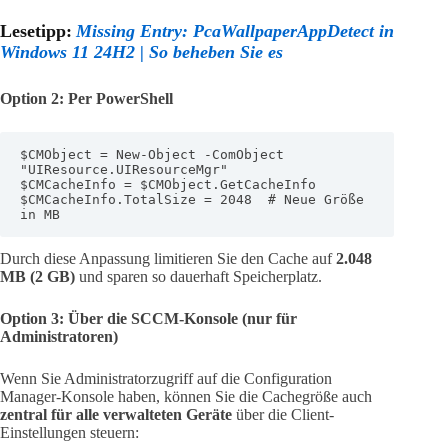
Lesetipp:
Missing Entry: PcaWallpaperAppDetect in
Windows 11 24H2 | So beheben Sie es
Option 2: Per PowerShell
$CMObject = New-Object -ComObject 
"UIResource.UIResourceMgr"

$CMCacheInfo = $CMObject.GetCacheInfo

$CMCacheInfo.TotalSize = 2048  # Neue Größe 
in MB
Durch diese Anpassung limitieren Sie den Cache auf
2.048
MB (2 GB)
und sparen so dauerhaft Speicherplatz.
Option 3: Über die SCCM-Konsole (nur für
Administratoren)
Wenn Sie Administratorzugriff auf die Configuration
Manager-Konsole haben, können Sie die Cachegröße auch
zentral für alle verwalteten Geräte
über die Client-
Einstellungen steuern: