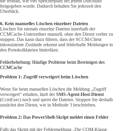
die festhält, wie viel Speicherplatz bei jedem Durchlauf
freigegeben wurde. Dadurch behalten Sie jederzeit den
Überblick.
6. Kein manuelles Löschen einzelner Dateien
Löschen Sie niemals einzelne Dateien innerhalb der
CCMCache-Unterordner manuell, ohne den Dienst vorher zu
stoppen. Das kann dazu führen, dass der SCCM-Client
inkonsistente Zustände erkennt und fehlerhafte Meldungen in
den Protokolldateien hinterlässt.
Fehlerbehebung: Häufige Probleme beim Bereinigen des
CCMCache
Problem 1: Zugriff verweigert beim Löschen
Wenn Sie beim manuellen Löschen die Meldung „Zugriff
verweigert“ erhalten, läuft der
SMS-Agent-Host-Dienst
(CcmExec) noch und sperrt die Dateien. Stoppen Sie deshalb
zunächst den Dienst, wie in Methode 3 beschrieben.
Problem 2: Das PowerShell-Skript meldet einen Fehler
Falls das Skript mit der Fehlermeldung „Die COM-Klasse