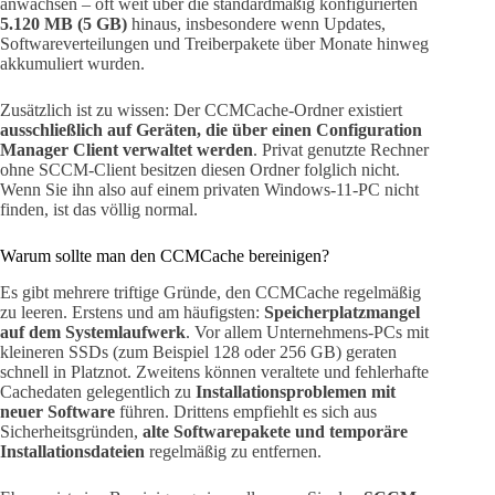
anwachsen – oft weit über die standardmäßig konfigurierten
5.120 MB (5 GB)
hinaus, insbesondere wenn Updates,
Softwareverteilungen und Treiberpakete über Monate hinweg
akkumuliert wurden.
Zusätzlich ist zu wissen: Der CCMCache-Ordner existiert
ausschließlich auf Geräten, die über einen Configuration
Manager Client verwaltet werden
. Privat genutzte Rechner
ohne SCCM-Client besitzen diesen Ordner folglich nicht.
Wenn Sie ihn also auf einem privaten Windows-11-PC nicht
finden, ist das völlig normal.
Warum sollte man den CCMCache bereinigen?
Es gibt mehrere triftige Gründe, den CCMCache regelmäßig
zu leeren. Erstens und am häufigsten:
Speicherplatzmangel
auf dem Systemlaufwerk
. Vor allem Unternehmens-PCs mit
kleineren SSDs (zum Beispiel 128 oder 256 GB) geraten
schnell in Platznot. Zweitens können veraltete und fehlerhafte
Cachedaten gelegentlich zu
Installationsproblemen mit
neuer Software
führen. Drittens empfiehlt es sich aus
Sicherheitsgründen,
alte Softwarepakete und temporäre
Installationsdateien
regelmäßig zu entfernen.