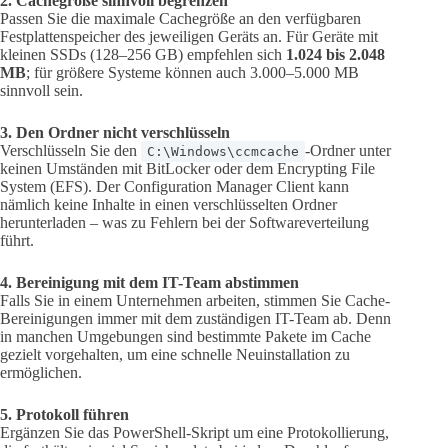
2. Cachegröße sinnvoll begrenzen
Passen Sie die maximale Cachegröße an den verfügbaren
Festplattenspeicher des jeweiligen Geräts an. Für Geräte mit
kleinen SSDs (128–256 GB) empfehlen sich
1.024 bis 2.048
MB
; für größere Systeme können auch 3.000–5.000 MB
sinnvoll sein.
3. Den Ordner nicht verschlüsseln
Verschlüsseln Sie den
-Ordner unter
C:\Windows\ccmcache
keinen Umständen mit BitLocker oder dem Encrypting File
System (EFS). Der Configuration Manager Client kann
nämlich keine Inhalte in einen verschlüsselten Ordner
herunterladen – was zu Fehlern bei der Softwareverteilung
führt.
4. Bereinigung mit dem IT-Team abstimmen
Falls Sie in einem Unternehmen arbeiten, stimmen Sie Cache-
Bereinigungen immer mit dem zuständigen IT-Team ab. Denn
in manchen Umgebungen sind bestimmte Pakete im Cache
gezielt vorgehalten, um eine schnelle Neuinstallation zu
ermöglichen.
5. Protokoll führen
Ergänzen Sie das PowerShell-Skript um eine Protokollierung,