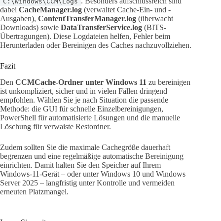
. Besonders aufschlussreich sind
C:\Windows\CCM\Logs
dabei
CacheManager.log
(verwaltet Cache-Ein- und -
Ausgaben),
ContentTransferManager.log
(überwacht
Downloads) sowie
DataTransferService.log
(BITS-
Übertragungen). Diese Logdateien helfen, Fehler beim
Herunterladen oder Bereinigen des Caches nachzuvollziehen.
Fazit
Den
CCMCache-Ordner unter Windows 11
zu bereinigen
ist unkompliziert, sicher und in vielen Fällen dringend
empfohlen. Wählen Sie je nach Situation die passende
Methode: die GUI für schnelle Einzelbereinigungen,
PowerShell für automatisierte Lösungen und die manuelle
Löschung für verwaiste Restordner.
Zudem sollten Sie die maximale Cachegröße dauerhaft
begrenzen und eine regelmäßige automatische Bereinigung
einrichten. Damit halten Sie den Speicher auf Ihrem
Windows-11-Gerät – oder unter Windows 10 und Windows
Server 2025 – langfristig unter Kontrolle und vermeiden
erneuten Platzmangel.