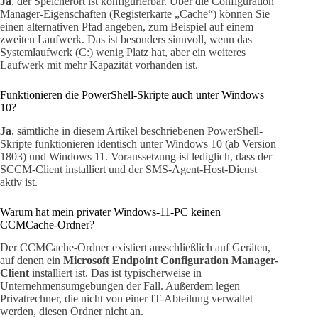
Ja
, der Speicherort ist konfigurierbar. Über die Configuration
Manager-Eigenschaften (Registerkarte „Cache“) können Sie
einen alternativen Pfad angeben, zum Beispiel auf einem
zweiten Laufwerk. Das ist besonders sinnvoll, wenn das
Systemlaufwerk (C:) wenig Platz hat, aber ein weiteres
Laufwerk mit mehr Kapazität vorhanden ist.
Funktionieren die PowerShell-Skripte auch unter Windows
10?
Ja
, sämtliche in diesem Artikel beschriebenen PowerShell-
Skripte funktionieren identisch unter Windows 10 (ab Version
1803) und Windows 11. Voraussetzung ist lediglich, dass der
SCCM-Client installiert und der SMS-Agent-Host-Dienst
aktiv ist.
Warum hat mein privater Windows-11-PC keinen
CCMCache-Ordner?
Der CCMCache-Ordner existiert ausschließlich auf Geräten,
auf denen ein
Microsoft Endpoint Configuration Manager-
Client
installiert ist. Das ist typischerweise in
Unternehmensumgebungen der Fall. Außerdem legen
Privatrechner, die nicht von einer IT-Abteilung verwaltet
werden, diesen Ordner nicht an.