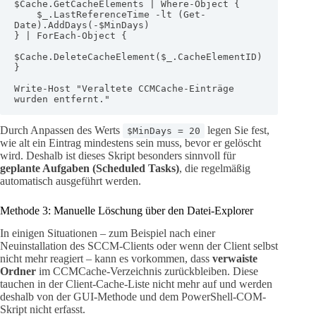
$Cache.GetCacheElements | Where-Object {

    $_.LastReferenceTime -lt (Get-
Date).AddDays(-$MinDays)

} | ForEach-Object {

$Cache.DeleteCacheElement($_.CacheElementID)

}

Write-Host "Veraltete CCMCache-Einträge 
wurden entfernt."
Durch Anpassen des Werts
legen Sie fest,
$MinDays = 20
wie alt ein Eintrag mindestens sein muss, bevor er gelöscht
wird. Deshalb ist dieses Skript besonders sinnvoll für
geplante Aufgaben (Scheduled Tasks)
, die regelmäßig
automatisch ausgeführt werden.
Methode 3: Manuelle Löschung über den Datei-Explorer
In einigen Situationen – zum Beispiel nach einer
Neuinstallation des SCCM-Clients oder wenn der Client selbst
nicht mehr reagiert – kann es vorkommen, dass
verwaiste
Ordner
im CCMCache-Verzeichnis zurückbleiben. Diese
tauchen in der Client-Cache-Liste nicht mehr auf und werden
deshalb von der GUI-Methode und dem PowerShell-COM-
Skript nicht erfasst.