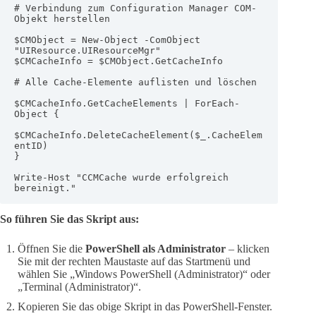
# Verbindung zum Configuration Manager COM-
Objekt herstellen

$CMObject = New-Object -ComObject 
"UIResource.UIResourceMgr"

$CMCacheInfo = $CMObject.GetCacheInfo

# Alle Cache-Elemente auflisten und löschen

$CMCacheInfo.GetCacheElements | ForEach-
Object {

$CMCacheInfo.DeleteCacheElement($_.CacheElem
entID)

}

Write-Host "CCMCache wurde erfolgreich 
bereinigt."
So führen Sie das Skript aus:
Öffnen Sie die
PowerShell als Administrator
– klicken
Sie mit der rechten Maustaste auf das Startmenü und
wählen Sie „Windows PowerShell (Administrator)“ oder
„Terminal (Administrator)“.
Kopieren Sie das obige Skript in das PowerShell-Fenster.