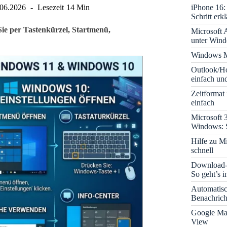
iPhone 16: 
.06.2026
Lesezeit
14 Min
Schritt erkl
ie per Tastenkürzel, Startmenü,
Microsoft A
unter Win
Windows M
Outlook/Ho
einfach und
Zeitformat
einfach
Microsoft 
Windows: S
Hilfe zu M
schnell
Download-B
So geht’s 
Automatis
Benachrich
Google Map
View