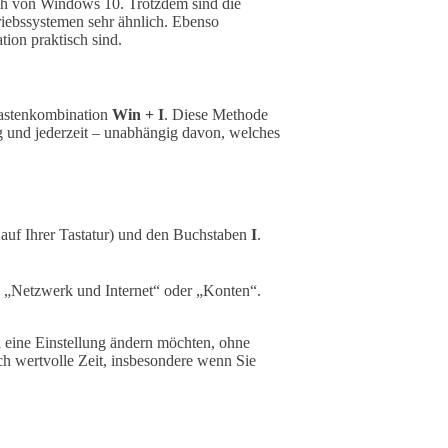
ch von Windows 10. Trotzdem sind die
iebssystemen sehr ähnlich. Ebenso
tion praktisch sind.
 Tastenkombination
Win + I
. Diese Methode
g und jederzeit – unabhängig davon, welches
uf Ihrer Tastatur) und den Buchstaben
I
.
 „Netzwerk und Internet“ oder „Konten“.
l eine Einstellung ändern möchten, ohne
h wertvolle Zeit, insbesondere wenn Sie