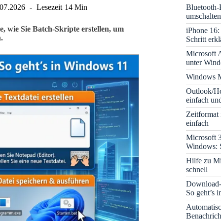
Bluetooth-
.07.2026
Lesezeit
14 Min
umschalten
 wie Sie Batch-Skripte erstellen, um
iPhone 16: 
.
Schritt erkl
Microsoft A
unter Win
Windows M
Outlook/Ho
einfach und
Zeitformat
einfach
Microsoft 
Windows: S
Hilfe zu M
schnell
Download-B
So geht’s 
Automatis
Benachrich