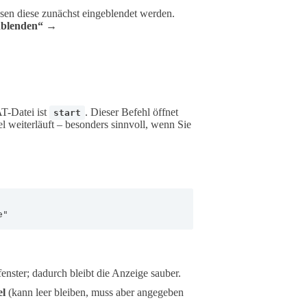
en diese zunächst eingeblendet werden.
nblenden“ →
T-Datei ist
. Dieser Befehl öffnet
start
l weiterläuft – besonders sinnvoll, wenn Sie
e"
nster; dadurch bleibt die Anzeige sauber.
el
(kann leer bleiben, muss aber angegeben