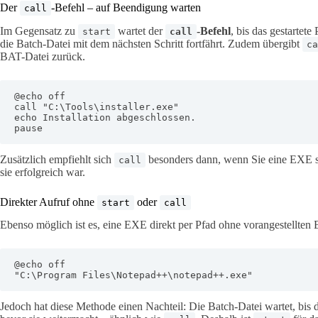
Der
-Befehl – auf Beendigung warten
call
Im Gegensatz zu
wartet der
-Befehl
, bis das gestartet
start
call
die Batch-Datei mit dem nächsten Schritt fortfährt. Zudem übergibt
ca
BAT-Datei zurück.
@echo off

call "C:\Tools\installer.exe"

echo Installation abgeschlossen.

pause
Zusätzlich empfiehlt sich
besonders dann, wenn Sie eine EXE s
call
sie erfolgreich war.
Direkter Aufruf ohne
oder
start
call
Ebenso möglich ist es, eine EXE direkt per Pfad ohne vorangestellten 
@echo off

"C:\Program Files\Notepad++\notepad++.exe"
Jedoch hat diese Methode einen Nachteil: Die Batch-Datei wartet, bis