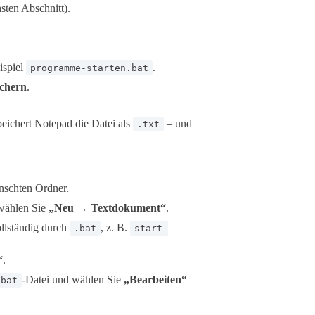
sten Abschnitt).
ispiel
.
programme-starten.bat
ichern
.
peichert Notepad die Datei als
– und
.txt
nschten Ordner.
 wählen Sie
„Neu → Textdokument“
.
llständig durch
, z. B.
.bat
start-
“
.
-Datei und wählen Sie
„Bearbeiten“
.bat