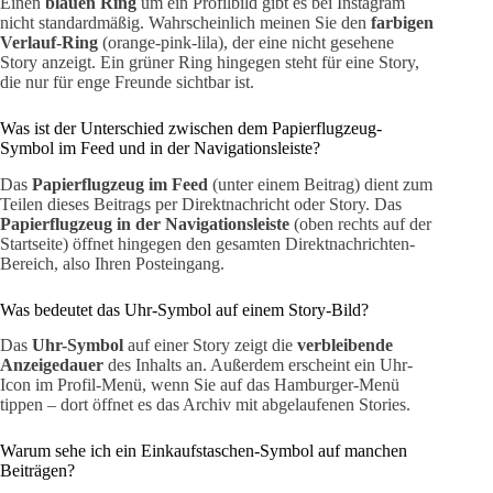
Einen
blauen Ring
um ein Profilbild gibt es bei Instagram
nicht standardmäßig. Wahrscheinlich meinen Sie den
farbigen
Verlauf-Ring
(orange-pink-lila), der eine nicht gesehene
Story anzeigt. Ein grüner Ring hingegen steht für eine Story,
die nur für enge Freunde sichtbar ist.
Was ist der Unterschied zwischen dem Papierflugzeug-
Symbol im Feed und in der Navigationsleiste?
Das
Papierflugzeug im Feed
(unter einem Beitrag) dient zum
Teilen dieses Beitrags per Direktnachricht oder Story. Das
Papierflugzeug in der Navigationsleiste
(oben rechts auf der
Startseite) öffnet hingegen den gesamten Direktnachrichten-
Bereich, also Ihren Posteingang.
Was bedeutet das Uhr-Symbol auf einem Story-Bild?
Das
Uhr-Symbol
auf einer Story zeigt die
verbleibende
Anzeigedauer
des Inhalts an. Außerdem erscheint ein Uhr-
Icon im Profil-Menü, wenn Sie auf das Hamburger-Menü
tippen – dort öffnet es das Archiv mit abgelaufenen Stories.
Warum sehe ich ein Einkaufstaschen-Symbol auf manchen
Beiträgen?