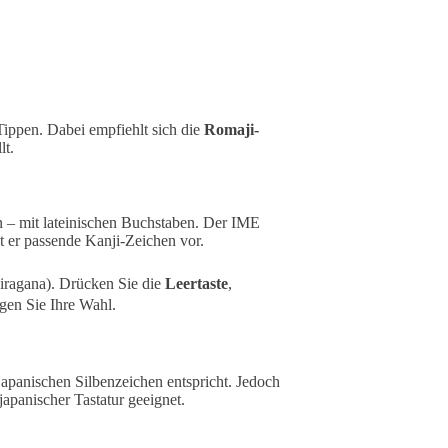
 Tippen. Dabei empfiehlt sich die
Romaji-
lt.
en – mit lateinischen Buchstaben. Der IME
 er passende Kanji-Zeichen vor.
ragana). Drücken Sie die
Leertaste
,
igen Sie Ihre Wahl.
 japanischen Silbenzeichen entspricht. Jedoch
japanischer Tastatur geeignet.