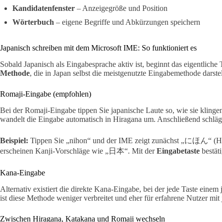
Kandidatenfenster
– Anzeigegröße und Position
Wörterbuch
– eigene Begriffe und Abkürzungen speichern
Japanisch schreiben mit dem Microsoft IME: So funktioniert es
Sobald Japanisch als Eingabesprache aktiv ist, beginnt das eigentliche
Methode
, die in Japan selbst die meistgenutzte Eingabemethode darstel
Romaji-Eingabe (empfohlen)
Bei der Romaji-Eingabe tippen Sie japanische Laute so, wie sie kling
wandelt die Eingabe automatisch in Hiragana um. Anschließend schlägt
Beispiel:
Tippen Sie „nihon“ und der IME zeigt zunächst „にほん“ (Hi
erscheinen Kanji-Vorschläge wie „日本“. Mit der
Eingabetaste
bestät
Kana-Eingabe
Alternativ existiert die direkte Kana-Eingabe, bei der jede Taste einem
ist diese Methode weniger verbreitet und eher für erfahrene Nutzer mit 
Zwischen Hiragana, Katakana und Romaji wechseln