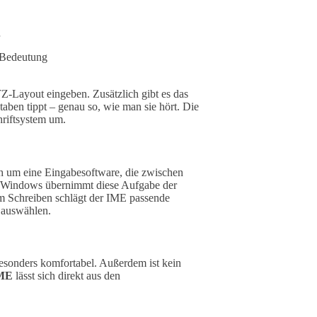
r Bedeutung
-Layout eingeben. Zusätzlich gibt es das
aben tippt – genau so, wie man sie hört. Die
riftsystem um.
ch um eine Eingabesoftware, die zwischen
er Windows übernimmt diese Aufgabe der
Beim Schreiben schlägt der IME passende
e auswählen.
sonders komfortabel. Außerdem ist kein
IME
lässt sich direkt aus den