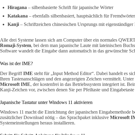
Hiragana
– silbenbasierte Schrift für japanische Wörter
Katakana
– ebenfalls silbenbasiert, hauptsächlich für Fremdwörter
Kanji
– Schriftzeichen chinesischen Ursprungs mit eigenständige
Alle drei Systeme lassen sich am Computer über ein normales QWERTZ
Romaji-System
, bei dem man japanische Laute mit lateinischen Buchst
Software wandelt die Eingabe dann automatisch in das gewünschte Sch
Was ist der IME?
Der Begriff
IME
steht für „Input Method Editor“. Dabei handelt es si
Ihren Tastenanschlägen und den angezeigten Zeichen vermittelt. Unt
Microsoft IME
, der kostenfrei in das Betriebssystem integriert ist. 
Kanji-Zeichen vor, zwischen denen Sie per Pfeiltaste und Eingabetast
Japanische Tastatur unter Windows 11 aktivieren
Windows 11 macht die Einrichtung der japanischen Eingabemethode be
zusätzlicher Download nötig – das Sprachpaket inklusive
Microsoft 
Systemeinstellungen heraus installieren.