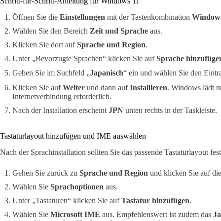
Schritt-für-Schritt-Anleitung für Windows 11
Öffnen Sie die
Einstellungen
mit der Tastenkombination
Windows
Wählen Sie den Bereich
Zeit und Sprache
aus.
Klicken Sie dort auf
Sprache und Region
.
Unter „Bevorzugte Sprachen“ klicken Sie auf
Sprache hinzufüge
Geben Sie im Suchfeld „
Japanisch
“ ein und wählen Sie den Eint
Klicken Sie auf
Weiter
und dann auf
Installieren
. Windows lädt n
Internetverbindung erforderlich.
Nach der Installation erscheint
JPN
unten rechts in der Taskleiste.
Tastaturlayout hinzufügen und IME auswählen
Nach der Sprachinstallation sollten Sie das passende Tastaturlayout fes
Gehen Sie zurück zu
Sprache und Region
und klicken Sie auf di
Wählen Sie
Sprachoptionen
aus.
Unter „Tastaturen“ klicken Sie auf
Tastatur hinzufügen
.
Wählen Sie
Microsoft IME
aus. Empfehlenswert ist zudem das
Ja