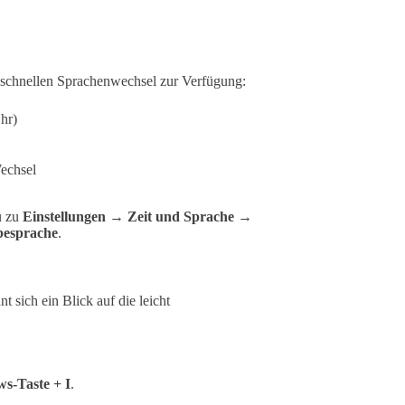
m schnellen Sprachenwechsel zur Verfügung:
Uhr)
echsel
u zu
Einstellungen → Zeit und Sprache →
besprache
.
 sich ein Blick auf die leicht
s-Taste + I
.