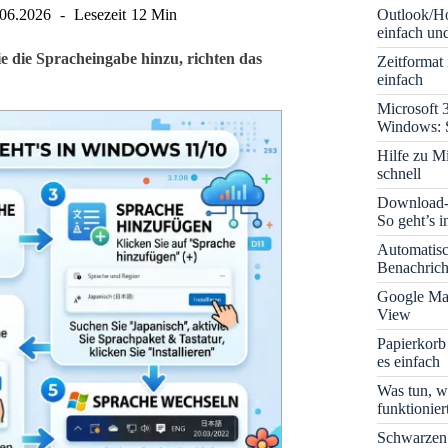
Outlook/Ho
.06.2026
Lesezeit
12 Min
einfach und
e die Spracheingabe hinzu, richten das
Zeitformat
einfach
Microsoft 
Windows: S
Hilfe zu M
schnell
Download-B
So geht’s 
Automatis
Benachrich
Google Map
View
Papierkorb
es einfach
Was tun, w
funktionie
Schwarzen