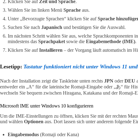
Klicken Sie auf
Zeit und Sprache
.
Wählen Sie im linken Menü
Sprache
aus.
Unter „Bevorzugte Sprachen“ klicken Sie auf
Sprache hinzufüge
Suchen Sie nach
Japanisch
und bestätigen Sie die Auswahl.
Im nächsten Schritt wählen Sie aus, welche Sprachkomponenten inst
mindestens das
Sprachpaket
sowie die
Eingabemethode (IME)
.
Klicken Sie auf
Installieren
– der Vorgang läuft automatisch im Hi
Lesetipp:
Tastatur funktioniert nicht unter Windows 11 un
Nach der Installation zeigt die Taskleiste unten rechts
JPN
oder
DEU
a
entweder ein „A“ für die lateinische Romaji-Eingabe oder „あ“ für Hi
wechseln Sie bequem zwischen Hiragana, Katakana und der Romaji-E
Microsoft IME unter Windows 10 konfigurieren
Um die IME-Einstellungen zu öffnen, klicken Sie mit der rechten Maus
und wählen
Optionen
aus. Dort lassen sich unter anderem folgende Ei
Eingabemodus
(Romaji oder Kana)