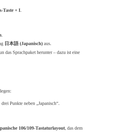
-Taste + I
.
n
.
rag
日本語 (Japanisch)
aus.
un das Sprachpaket herunter – dazu ist eine
tlegen:
e drei Punkte neben „Japanisch“.
panische 106/109-Tastaturlayout
, das dem