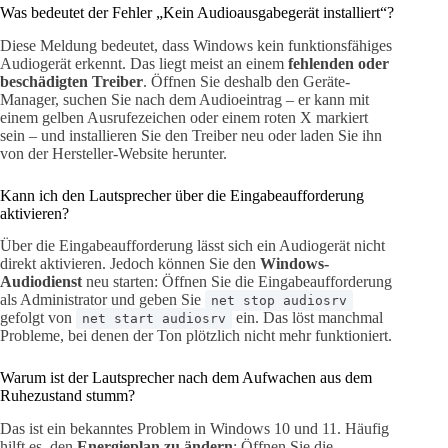
Was bedeutet der Fehler „Kein Audioausgabegerät installiert“?
Diese Meldung bedeutet, dass Windows kein funktionsfähiges
Audiogerät erkennt. Das liegt meist an einem
fehlenden oder
beschädigten Treiber
. Öffnen Sie deshalb den Geräte-
Manager, suchen Sie nach dem Audioeintrag – er kann mit
einem gelben Ausrufezeichen oder einem roten X markiert
sein – und installieren Sie den Treiber neu oder laden Sie ihn
von der Hersteller-Website herunter.
Kann ich den Lautsprecher über die Eingabeaufforderung
aktivieren?
Über die Eingabeaufforderung lässt sich ein Audiogerät nicht
direkt aktivieren. Jedoch können Sie den
Windows-
Audiodienst
neu starten: Öffnen Sie die Eingabeaufforderung
als Administrator und geben Sie
net stop audiosrv
gefolgt von
ein. Das löst manchmal
net start audiosrv
Probleme, bei denen der Ton plötzlich nicht mehr funktioniert.
Warum ist der Lautsprecher nach dem Aufwachen aus dem
Ruhezustand stumm?
Das ist ein bekanntes Problem in Windows 10 und 11. Häufig
hilft es, den
Energieplan zu ändern
: Öffnen Sie die