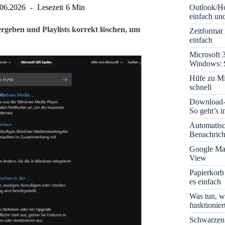
Outlook/Ho
.06.2026
Lesezeit
6 Min
einfach und
ergeben und Playlists korrekt löschen, um
Zeitformat
einfach
Microsoft 
Windows: S
Hilfe zu M
schnell
Download-B
So geht’s 
Automatis
Benachrich
Google Map
View
Papierkorb
es einfach
Was tun, w
funktionie
Schwarzen