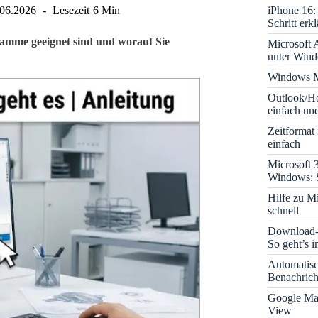
iPhone 16: 
.06.2026
Lesezeit
6 Min
Schritt erkl
ramme geeignet sind und worauf Sie
Microsoft A
unter Win
Windows M
Outlook/Ho
einfach und
Zeitformat
einfach
Microsoft 
Windows: S
Hilfe zu M
schnell
Download-B
So geht’s 
Automatis
Benachrich
Google Map
View