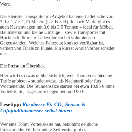
Ware.
Der kleinste Transporter im Angebot hat eine Ladefläche von
2,9 × 1,7 × 1,75 Metern (L × B × H). Je nach Markt gibt es
auch Kastenwagen mit 3,0 bis 3,5 Tonnen – ideal für Möbel,
Baumaterial und kleine Umzüge – sowie Transporter mit
Hochdach für mehr Ladevolumen bei voluminösen
Gegenständen. Welches Fahrzeug konkret verfügbar ist,
variiert von Filiale zu Filiale. Ein kurzer Anruf vorher schadet
nie.
Die Preise im Überblick
Hier wird es etwas unübersichtlich, weil Toom verschiedene
Tarife anbietet – stundenweise, als Nachttarif oder fürs
Wochenende. Die Stundensätze starten bei etwa 10,95 € ohne
Vorteilskarte, Tagestarife liegen bei rund 90 €.
Lesetipp:
Raspberry Pi: CO₂-Sensor &
Luftqualitätsmesser selbst bauen
Wer eine Toom-Vorteilskarte hat, bekommt deutliche
Preisvorteile. Für besondere Zeitfenster gibt es