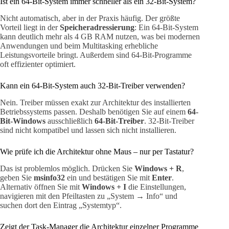
Ist ein 64-Bit-System immer schneller als ein 32-Bit-System?
Nicht automatisch, aber in der Praxis häufig. Der größte
Vorteil liegt in der
Speicheradressierung
: Ein 64-Bit-System
kann deutlich mehr als 4 GB RAM nutzen, was bei modernen
Anwendungen und beim Multitasking erhebliche
Leistungsvorteile bringt. Außerdem sind 64-Bit-Programme
oft effizienter optimiert.
Kann ein 64-Bit-System auch 32-Bit-Treiber verwenden?
Nein. Treiber müssen exakt zur Architektur des installierten
Betriebssystems passen. Deshalb benötigen Sie auf einem
64-
Bit-Windows
ausschließlich
64-Bit-Treiber
. 32-Bit-Treiber
sind nicht kompatibel und lassen sich nicht installieren.
Wie prüfe ich die Architektur ohne Maus – nur per Tastatur?
Das ist problemlos möglich. Drücken Sie
Windows + R
,
geben Sie
msinfo32
ein und bestätigen Sie mit
Enter
.
Alternativ öffnen Sie mit
Windows + I
die Einstellungen,
navigieren mit den Pfeiltasten zu „System → Info“ und
suchen dort den Eintrag „Systemtyp“.
Zeigt der Task-Manager die Architektur einzelner Programme