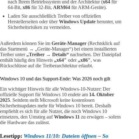
nach Ihrem Betriebssystem und der Architektur (
x64
für
64-Bit,
x86
für 32-Bit,
ARM64
für ARM-Geräte).
Laden Sie ausschließlich Treiber von offiziellen
Herstellerseiten oder über
Windows Update
herunter, um
Sicherheitsrisiken zu vermeiden.
Außerdem können Sie im
Geräte-Manager
(Rechtsklick auf
das Startmenü → „Geräte-Manager“) bei einem installierten
Treiber unter
„Treiber → Details“
nachsehen. Der Dateipfad
enthält häufig den Hinweis
„x64″
oder
„x86″
, was
Rückschlüsse auf die Treiberarchitektur erlaubt.
Windows 10 und das Support-Ende: Was 2026 noch gilt
Ein wichtiger Hinweis für alle Windows-10-Nutzer: Der
offizielle Support für Windows 10 endete am
14. Oktober
2025
. Seitdem stellt Microsoft keine kostenlosen
Sicherheitsupdates mehr für Windows 10 bereit. Deshalb
empfiehlt es sich für alle Nutzer, die noch Windows 10
einsetzen, den Umstieg auf
Windows 11
zu erwägen – sofern
die Hardware das zulässt.
Lesetipp:
Windows 11/10: Dateien öffnen – So