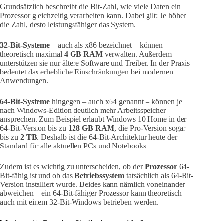
Grundsätzlich beschreibt die Bit-Zahl, wie viele Daten ein
Prozessor gleichzeitig verarbeiten kann. Dabei gilt: Je höher
die Zahl, desto leistungsfähiger das System.
32-Bit-Systeme
– auch als x86 bezeichnet – können
theoretisch maximal
4 GB RAM
verwalten. Außerdem
unterstützen sie nur ältere Software und Treiber. In der Praxis
bedeutet das erhebliche Einschränkungen bei modernen
Anwendungen.
64-Bit-Systeme
hingegen – auch x64 genannt – können je
nach Windows-Edition deutlich mehr Arbeitsspeicher
ansprechen. Zum Beispiel erlaubt Windows 10 Home in der
64-Bit-Version bis zu
128 GB RAM
, die Pro-Version sogar
bis zu
2 TB
. Deshalb ist die 64-Bit-Architektur heute der
Standard für alle aktuellen PCs und Notebooks.
Zudem ist es wichtig zu unterscheiden, ob der
Prozessor
64-
Bit-fähig ist und ob das
Betriebssystem
tatsächlich als 64-Bit-
Version installiert wurde. Beides kann nämlich voneinander
abweichen – ein 64-Bit-fähiger Prozessor kann theoretisch
auch mit einem 32-Bit-Windows betrieben werden.