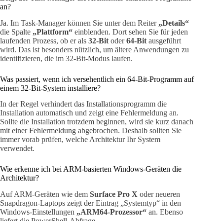
an?
Ja. Im Task-Manager können Sie unter dem Reiter
„Details“
die Spalte
„Plattform“
einblenden. Dort sehen Sie für jeden
laufenden Prozess, ob er als
32-Bit
oder
64-Bit
ausgeführt
wird. Das ist besonders nützlich, um ältere Anwendungen zu
identifizieren, die im 32-Bit-Modus laufen.
Was passiert, wenn ich versehentlich ein 64-Bit-Programm auf
einem 32-Bit-System installiere?
In der Regel verhindert das Installationsprogramm die
Installation automatisch und zeigt eine Fehlermeldung an.
Sollte die Installation trotzdem beginnen, wird sie kurz danach
mit einer Fehlermeldung abgebrochen. Deshalb sollten Sie
immer vorab prüfen, welche Architektur Ihr System
verwendet.
Wie erkenne ich bei ARM-basierten Windows-Geräten die
Architektur?
Auf ARM-Geräten wie dem
Surface Pro X
oder neueren
Snapdragon-Laptops zeigt der Eintrag „Systemtyp“ in den
Windows-Einstellungen
„ARM64-Prozessor“
an. Ebenso
liefert die PowerShell-Abfrage