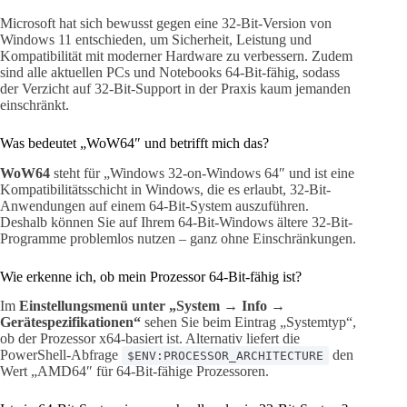
Microsoft hat sich bewusst gegen eine 32-Bit-Version von
Windows 11 entschieden, um Sicherheit, Leistung und
Kompatibilität mit moderner Hardware zu verbessern. Zudem
sind alle aktuellen PCs und Notebooks 64-Bit-fähig, sodass
der Verzicht auf 32-Bit-Support in der Praxis kaum jemanden
einschränkt.
Was bedeutet „WoW64″ und betrifft mich das?
WoW64
steht für „Windows 32-on-Windows 64″ und ist eine
Kompatibilitätsschicht in Windows, die es erlaubt, 32-Bit-
Anwendungen auf einem 64-Bit-System auszuführen.
Deshalb können Sie auf Ihrem 64-Bit-Windows ältere 32-Bit-
Programme problemlos nutzen – ganz ohne Einschränkungen.
Wie erkenne ich, ob mein Prozessor 64-Bit-fähig ist?
Im
Einstellungsmenü unter „System → Info →
Gerätespezifikationen“
sehen Sie beim Eintrag „Systemtyp“,
ob der Prozessor x64-basiert ist. Alternativ liefert die
PowerShell-Abfrage
den
$ENV:PROCESSOR_ARCHITECTURE
Wert „AMD64″ für 64-Bit-fähige Prozessoren.