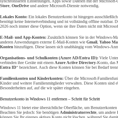
synchronisieren Einstellungen, Apps sowie Dateien mit der Microsoft-
Store
,
OneDrive
und andere Microsoft-Dienste notwendig.
Lokales Konto:
Ein lokales Benutzerkonto ist hingegen ausschließlich
benötigt keine Internetverbindung und ist vollständig offline nutzbar.
2026 noch immer diese Option, wenn sie ihre Daten nicht mit Microsof
E-Mail- und App-Konten:
Zusätzlich können Sie in der Windows-Ma
anderen Anwendungen externe E-Mail-Konten wie
Gmail
,
Yahoo Mai
Konten
hinzufügen. Diese lassen sich unabhängig vom Windows-Anme
Organisations- und Schulkonten (Azure AD/Entra ID):
Viele Unte
verbinden ihre Geräte mit einem
Azure Active Directory
-Konto, das M
Entra ID
“ bezeichnet. Auch diese Konten können Sie bei Bedarf trenn
Familienkonten und Kinderkonten:
Über die Microsoft-Familienfunk
Kinder und weitere Familienmitglieder verwalten. Diese Konten sind eb
Besonderheiten auf, auf die wir später eingehen.
Benutzerkonto in Windows 11 entfernen – Schritt für Schritt
Windows 11 bietet eine übersichtliche Oberfläche, um Benutzerkonten d
Beachten Sie jedoch: Sie benötigen
Administratorrechte
, um andere
können Sie Ihr eigenes aktives Konto nicht löschen, während Sie dami