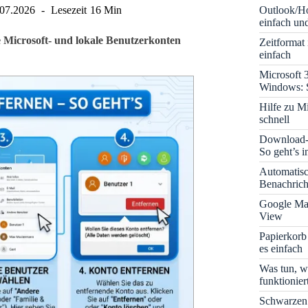
Outlook/Ho
.07.2026
Lesezeit
16 Min
einfach und
 Microsoft- und lokale Benutzerkonten
Zeitformat
einfach
Microsoft 
Windows: S
Hilfe zu M
schnell
Download-B
So geht’s 
Automatis
Benachrich
Google Map
View
Papierkorb
es einfach
Was tun, w
funktionie
Schwarzen