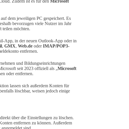
Cloud. Zudem ist es für den
Microsoft
 auf dem jeweiligen PC gespeichert. Es
 Deshalb bevorzugen viele Nutzer im Jahr
t teilen möchten.
il-App, in der neuen Outlook-App oder in
l
,
GMX
,
Web.de
oder
IMAP/POP3-
ldekonto entfernen.
rnehmen und Bildungseinrichtungen
icrosoft seit 2023 offiziell als „
Microsoft
en oder entfernen.
tion lassen sich außerdem Konten für
enfalls löschbar, weisen jedoch einige
irekt über die Einstellungen zu löschen.
 Konten entfernen zu können. Außerdem
t angemeldet sind.