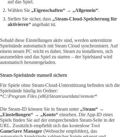
auf das Spiel.
Wählen Sie
„Eigenschaften“
→
„Allgemein“
.
Stellen Sie sicher, dass
„Steam-Cloud-Speicherung für
aktivieren“
angehakt ist.
Sobald diese Einstellungen aktiv sind, werden unterstützte
Spielstände automatisch mit Steam Cloud synchronisiert. Auf
einem neuen PC reicht es daher, Steam zu installieren, sich
anzumelden und das Spiel zu starten – der Spielstand wird
automatisch heruntergeladen.
Steam-Spielstände manuell sichern
Für Spiele ohne Steam-Cloud-Unterstützung befinden sich die
Spielstände häufig im Ordner:
*
C:\Program Files (x86)\Steam\userdata\\remote*
Die Steam-ID können Sie in Steam unter
„Steam“ →
„Einstellungen“ → „Konto“
einsehen. Die App-ID eines
Spiels finden Sie auf der entsprechenden Steam-Seite in der
URL. Zusätzlich empfiehlt sich das kostenlose Tool
GameSave Manager
(Websuche empfohlen), das
automatisch Spielstände zahlreicher Spiele erkennt und