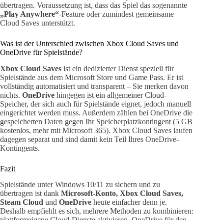
übertragen. Voraussetzung ist, dass das Spiel das sogenannte
„Play Anywhere“
-Feature oder zumindest gemeinsame
Cloud Saves unterstützt.
Was ist der Unterschied zwischen Xbox Cloud Saves und
OneDrive für Spielstände?
Xbox Cloud Saves
ist ein dedizierter Dienst speziell für
Spielstände aus dem Microsoft Store und Game Pass. Er ist
vollständig automatisiert und transparent – Sie merken davon
nichts.
OneDrive
hingegen ist ein allgemeiner Cloud-
Speicher, der sich auch für Spielstände eignet, jedoch manuell
eingerichtet werden muss. Außerdem zählen bei OneDrive die
gespeicherten Daten gegen Ihr Speicherplatzkontingent (5 GB
kostenlos, mehr mit Microsoft 365). Xbox Cloud Saves laufen
dagegen separat und sind damit kein Teil Ihres OneDrive-
Kontingents.
Fazit
Spielstände unter Windows 10/11 zu sichern und zu
übertragen ist dank
Microsoft-Konto, Xbox Cloud Saves,
Steam Cloud
und
OneDrive
heute einfacher denn je.
Deshalb empfiehlt es sich, mehrere Methoden zu kombinieren:
plattformeigene Cloud-Dienste aktivieren, OneDrive für den