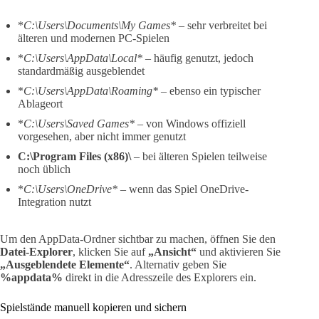
*
C:\Users\Documents\My Games*
– sehr verbreitet bei
älteren und modernen PC-Spielen
*
C:\Users\AppData\Local*
– häufig genutzt, jedoch
standardmäßig ausgeblendet
*
C:\Users\AppData\Roaming*
– ebenso ein typischer
Ablageort
*
C:\Users\Saved Games*
– von Windows offiziell
vorgesehen, aber nicht immer genutzt
C:\Program Files (x86)\
– bei älteren Spielen teilweise
noch üblich
*
C:\Users\OneDrive*
– wenn das Spiel OneDrive-
Integration nutzt
Um den AppData-Ordner sichtbar zu machen, öffnen Sie den
Datei-Explorer
, klicken Sie auf
„Ansicht“
und aktivieren Sie
„Ausgeblendete Elemente“
. Alternativ geben Sie
%appdata%
direkt in die Adresszeile des Explorers ein.
Spielstände manuell kopieren und sichern