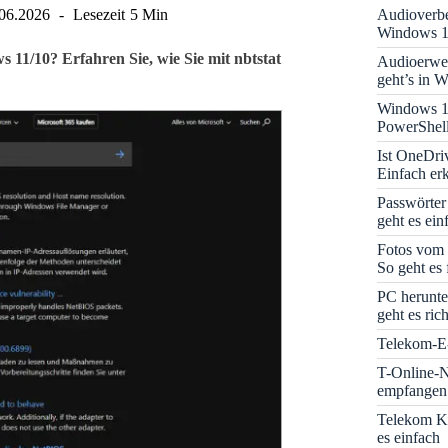
Audioverbe
06.2026
Lesezeit
5 Min
Windows 1
11/10? Erfahren Sie, wie Sie mit nbtstat
Audioerwei
geht’s in 
Windows 1
PowerShell
Ist OneDri
Einfach erk
Passwörter
geht es ein
Fotos vom 
So geht es 
PC herunte
geht es rich
Telekom-E-
T-Online-N
empfangen:
Telekom K
es einfach