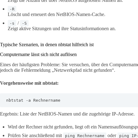
Zeigt die Anzahl der über NetBIOS aufgelösten Namen an.
-R
Löscht und erneuert den NetBIOS-Namen-Cache.
/
-s
-S
Zeigt aktive Sitzungen und ihre Statusinformationen an.
Typische Szenarien, in denen nbtstat hilfreich ist
Computername lässt sich nicht auflösen
Eines der häufigsten Probleme: Sie versuchen, über den Computernamen
jedoch die Fehlermeldung „Netzwerkpfad nicht gefunden“.
Vorgehensweise mit nbtstat:
nbtstat -a Rechnername
Ergebnis: Liste der NetBIOS-Namen und die zugehörige IP-Adresse.
Wird der Rechner nicht gefunden, liegt oft ein Namensauflösungsp
Prüfen Sie anschließend mit
oder
ping Rechnername
ping IP