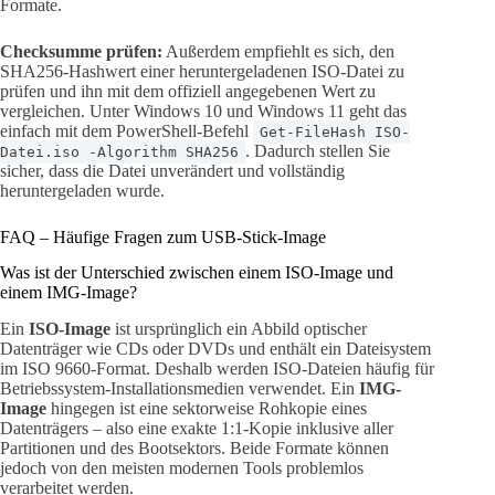
Formate.
Checksumme prüfen:
Außerdem empfiehlt es sich, den
SHA256-Hashwert einer heruntergeladenen ISO-Datei zu
prüfen und ihn mit dem offiziell angegebenen Wert zu
vergleichen. Unter Windows 10 und Windows 11 geht das
einfach mit dem PowerShell-Befehl
Get-FileHash ISO-
. Dadurch stellen Sie
Datei.iso -Algorithm SHA256
sicher, dass die Datei unverändert und vollständig
heruntergeladen wurde.
FAQ – Häufige Fragen zum USB-Stick-Image
Was ist der Unterschied zwischen einem ISO-Image und
einem IMG-Image?
Ein
ISO-Image
ist ursprünglich ein Abbild optischer
Datenträger wie CDs oder DVDs und enthält ein Dateisystem
im ISO 9660-Format. Deshalb werden ISO-Dateien häufig für
Betriebssystem-Installationsmedien verwendet. Ein
IMG-
Image
hingegen ist eine sektorweise Rohkopie eines
Datenträgers – also eine exakte 1:1-Kopie inklusive aller
Partitionen und des Bootsektors. Beide Formate können
jedoch von den meisten modernen Tools problemlos
verarbeitet werden.