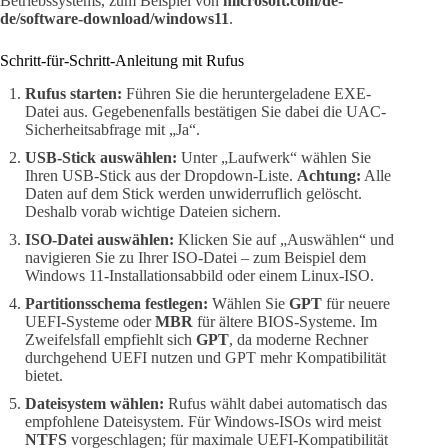
Betriebssystems, zum Beispiel von
microsoft.com/de-
de/software-download/windows11
.
Schritt-für-Schritt-Anleitung mit Rufus
Rufus starten:
Führen Sie die heruntergeladene EXE-
Datei aus. Gegebenenfalls bestätigen Sie dabei die UAC-
Sicherheitsabfrage mit „Ja“.
USB-Stick auswählen:
Unter „Laufwerk“ wählen Sie
Ihren USB-Stick aus der Dropdown-Liste.
Achtung:
Alle
Daten auf dem Stick werden unwiderruflich gelöscht.
Deshalb vorab wichtige Dateien sichern.
ISO-Datei auswählen:
Klicken Sie auf „Auswählen“ und
navigieren Sie zu Ihrer ISO-Datei – zum Beispiel dem
Windows 11-Installationsabbild oder einem Linux-ISO.
Partitionsschema festlegen:
Wählen Sie
GPT
für neuere
UEFI-Systeme oder
MBR
für ältere BIOS-Systeme. Im
Zweifelsfall empfiehlt sich
GPT
, da moderne Rechner
durchgehend UEFI nutzen und GPT mehr Kompatibilität
bietet.
Dateisystem wählen:
Rufus wählt dabei automatisch das
empfohlene Dateisystem. Für Windows-ISOs wird meist
NTFS
vorgeschlagen; für maximale UEFI-Kompatibilität