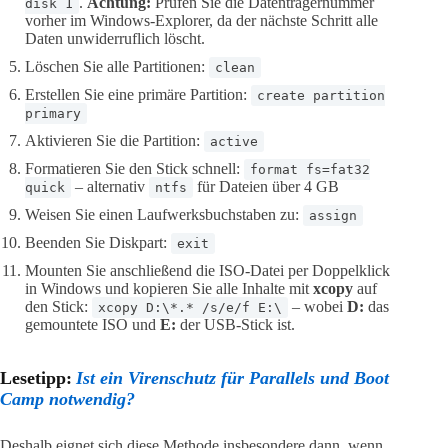
.
Achtung:
Prüfen Sie die Datenträgernummer
disk 1
vorher im Windows-Explorer, da der nächste Schritt alle
Daten unwiderruflich löscht.
Löschen Sie alle Partitionen:
clean
Erstellen Sie eine primäre Partition:
create partition
primary
Aktivieren Sie die Partition:
active
Formatieren Sie den Stick schnell:
format fs=fat32
– alternativ
für Dateien über 4 GB
quick
ntfs
Weisen Sie einen Laufwerksbuchstaben zu:
assign
Beenden Sie Diskpart:
exit
Mounten Sie anschließend die ISO-Datei per Doppelklick
in Windows und kopieren Sie alle Inhalte mit
xcopy
auf
den Stick:
– wobei
D:
das
xcopy D:\*.* /s/e/f E:\
gemountete ISO und
E:
der USB-Stick ist.
Lesetipp:
Ist ein Virenschutz für Parallels und Boot
Camp notwendig?
Deshalb eignet sich diese Methode insbesondere dann, wenn