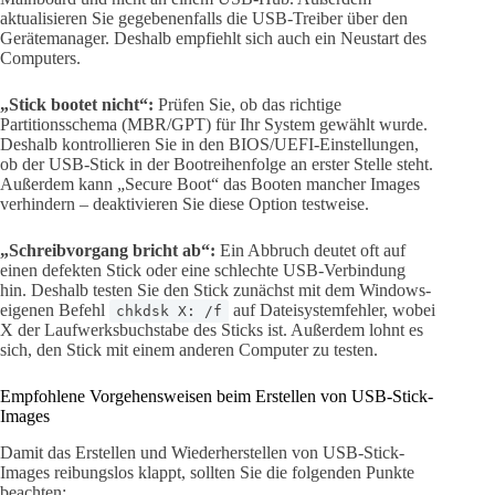
aktualisieren Sie gegebenenfalls die USB-Treiber über den
Gerätemanager. Deshalb empfiehlt sich auch ein Neustart des
Computers.
„Stick bootet nicht“:
Prüfen Sie, ob das richtige
Partitionsschema (MBR/GPT) für Ihr System gewählt wurde.
Deshalb kontrollieren Sie in den BIOS/UEFI-Einstellungen,
ob der USB-Stick in der Bootreihenfolge an erster Stelle steht.
Außerdem kann „Secure Boot“ das Booten mancher Images
verhindern – deaktivieren Sie diese Option testweise.
„Schreibvorgang bricht ab“:
Ein Abbruch deutet oft auf
einen defekten Stick oder eine schlechte USB-Verbindung
hin. Deshalb testen Sie den Stick zunächst mit dem Windows-
eigenen Befehl
auf Dateisystemfehler, wobei
chkdsk X: /f
X der Laufwerksbuchstabe des Sticks ist. Außerdem lohnt es
sich, den Stick mit einem anderen Computer zu testen.
Empfohlene Vorgehensweisen beim Erstellen von USB-Stick-
Images
Damit das Erstellen und Wiederherstellen von USB-Stick-
Images reibungslos klappt, sollten Sie die folgenden Punkte
beachten: