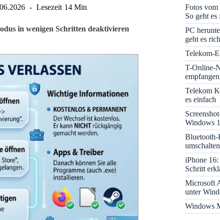
Fotos vom 
.06.2026
Lesezeit
14 Min
So geht es 
dus in wenigen Schritten deaktivieren
PC herunte
geht es rich
Telekom-E-
T-Online-N
empfangen:
Telekom K
es einfach
Screenshot
Windows 1
Bluetooth-
umschalten
iPhone 16: 
Schritt erkl
Microsoft A
unter Win
Windows M