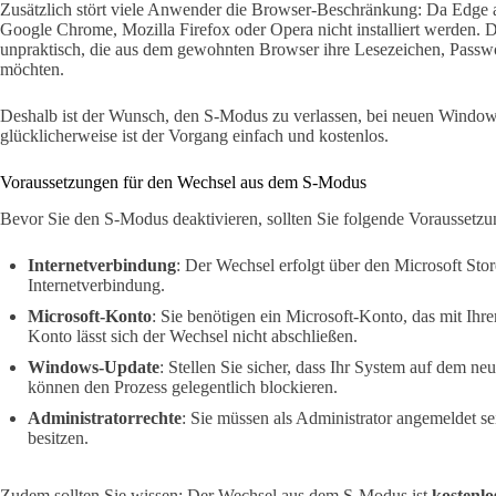
Zusätzlich stört viele Anwender die Browser-Beschränkung: Da Edge a
Google Chrome, Mozilla Firefox oder Opera nicht installiert werden.
unpraktisch, die aus dem gewohnten Browser ihre Lesezeichen, Pass
möchten.
Deshalb ist der Wunsch, den S-Modus zu verlassen, bei neuen Window
glücklicherweise ist der Vorgang einfach und kostenlos.
Voraussetzungen für den Wechsel aus dem S-Modus
Bevor Sie den S-Modus deaktivieren, sollten Sie folgende Voraussetzu
Internetverbindung
: Der Wechsel erfolgt über den Microsoft Stor
Internetverbindung.
Microsoft-Konto
: Sie benötigen ein Microsoft-Konto, das mit I
Konto lässt sich der Wechsel nicht abschließen.
Windows-Update
: Stellen Sie sicher, dass Ihr System auf dem neu
können den Prozess gelegentlich blockieren.
Administratorrechte
: Sie müssen als Administrator angemeldet s
besitzen.
Zudem sollten Sie wissen: Der Wechsel aus dem S-Modus ist
kostenlo