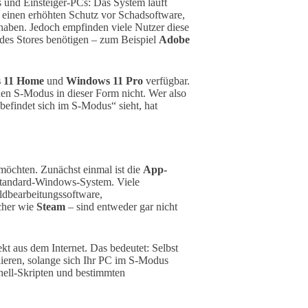
s und Einsteiger-PCs: Das System läuft
s einen erhöhten Schutz vor Schadsoftware,
 haben. Jedoch empfinden viele Nutzer diese
 des Stores benötigen – zum Beispiel
Adobe
 11 Home
und
Windows 11 Pro
verfügbar.
den S-Modus in dieser Form nicht. Wer also
efindet sich im S-Modus“ sieht, hat
möchten. Zunächst einmal ist die
App-
 Standard-Windows-System. Viele
ldbearbeitungssoftware,
cher wie
Steam
– sind entweder gar nicht
ekt aus dem Internet. Das bedeutet: Selbst
llieren, solange sich Ihr PC im S-Modus
ell-Skripten und bestimmten