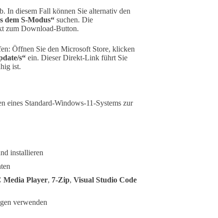
. In diesem Fall können Sie alternativ den
us dem S-Modus“
suchen. Die
rekt zum Download-Button.
fen: Öffnen Sie den Microsoft Store, klicken
pdate/s“
ein. Dieser Direkt-Link führt Sie
hig ist.
nen eines Standard-Windows-11-Systems zur
nd installieren
hten
 Media Player
,
7-Zip
,
Visual Studio Code
ngen verwenden