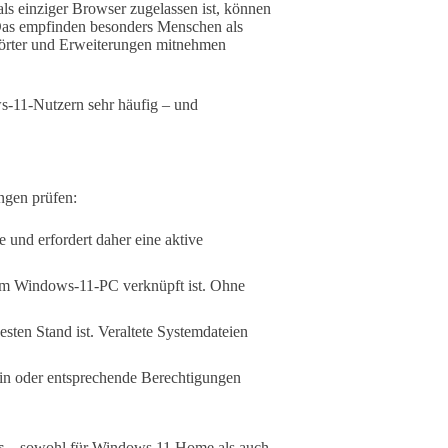
ls einziger Browser zugelassen ist, können
 Das empfinden besonders Menschen als
wörter und Erweiterungen mitnehmen
s-11-Nutzern sehr häufig – und
ngen prüfen:
e und erfordert daher eine aktive
hrem Windows-11-PC verknüpft ist. Ohne
esten Stand ist. Veraltete Systemdateien
ein oder entsprechende Berechtigungen
s
– sowohl für Windows 11 Home als auch