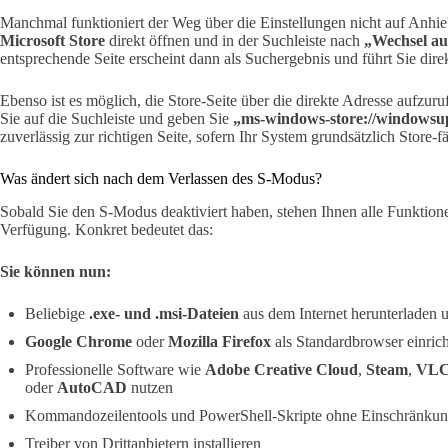
Manchmal funktioniert der Weg über die Einstellungen nicht auf Anhieb
Microsoft Store
direkt öffnen und in der Suchleiste nach
„Wechsel a
entsprechende Seite erscheint dann als Suchergebnis und führt Sie di
Ebenso ist es möglich, die Store-Seite über die direkte Adresse aufzuru
Sie auf die Suchleiste und geben Sie
„ms-windows-store://windowsu
zuverlässig zur richtigen Seite, sofern Ihr System grundsätzlich Store-fä
Was ändert sich nach dem Verlassen des S-Modus?
Sobald Sie den S-Modus deaktiviert haben, stehen Ihnen alle Funktio
Verfügung. Konkret bedeutet das:
Sie können nun:
Beliebige
.exe- und .msi-Dateien
aus dem Internet herunterladen u
Google Chrome
oder
Mozilla Firefox
als Standardbrowser einric
Professionelle Software wie
Adobe Creative Cloud
,
Steam
,
VLC
oder
AutoCAD
nutzen
Kommandozeilentools und PowerShell-Skripte ohne Einschränku
Treiber von Drittanbietern installieren