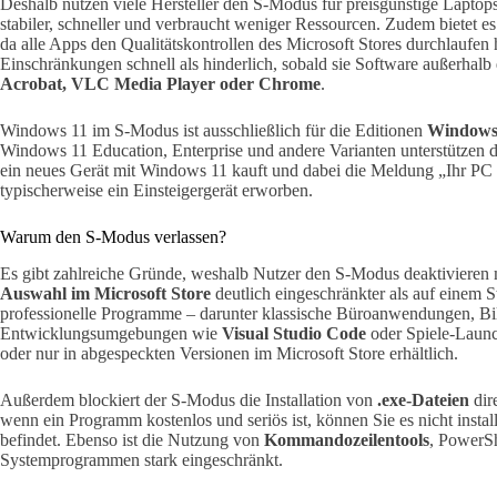
Deshalb nutzen viele Hersteller den S-Modus für preisgünstige Laptop
stabiler, schneller und verbraucht weniger Ressourcen. Zudem bietet e
da alle Apps den Qualitätskontrollen des Microsoft Stores durchlaufen
Einschränkungen schnell als hinderlich, sobald sie Software außerhalb
Acrobat, VLC Media Player oder Chrome
.
Windows 11 im S-Modus ist ausschließlich für die Editionen
Windows
Windows 11 Education, Enterprise und andere Varianten unterstützen 
ein neues Gerät mit Windows 11 kauft und dabei die Meldung „Ihr PC b
typischerweise ein Einsteigergerät erworben.
Warum den S-Modus verlassen?
Es gibt zahlreiche Gründe, weshalb Nutzer den S-Modus deaktivieren 
Auswahl im Microsoft Store
deutlich eingeschränkter als auf einem
professionelle Programme – darunter klassische Büroanwendungen, Bi
Entwicklungsumgebungen wie
Visual Studio Code
oder Spiele-Laun
oder nur in abgespeckten Versionen im Microsoft Store erhältlich.
Außerdem blockiert der S-Modus die Installation von
.exe-Dateien
dir
wenn ein Programm kostenlos und seriös ist, können Sie es nicht insta
befindet. Ebenso ist die Nutzung von
Kommandozeilentools
, PowerSh
Systemprogrammen stark eingeschränkt.