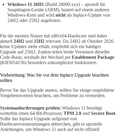
Windows 11 26H1
(Build 28000.xxx) – speziell für
Snapdragon-Geräte (ARM), basiert auf einem anderen
Windows-Kern und wird
nicht
als Inplace-Update von
24H2 oder 25H2 angeboten.
Für die meisten Nutzer mit x86/x64-Hardware sind daher
aktuell
24H2
und
25H2
relevant. Da 24H2 ab Oktober 2026
keine Updates mehr erhält, empfiehlt sich ein baldiges
Upgrade auf 25H2. Zudem teilen beide Versionen dieselbe
Code-Basis, weshalb der Wechsel per
Enablement Package
(KB5054156) besonders unkompliziert funktioniert.
Vorbereitung: Was Sie vor dem Inplace Upgrade beachten
sollten
Bevor Sie das Upgrade starten, sollten Sie einige empfohlene
Vorgehensweisen beachten, um Probleme zu vermeiden.
Systemanforderungen prüfen:
Windows 11 benötigt
weiterhin einen 64-Bit-Prozessor,
TPM 2.0
und
Secure Boot
.
Sollte das Inplace Upgrade aufgrund von
Hardwarevoraussetzungen abbrechen, gibt es spezielle
Anleitungen, um Windows 11 auch auf nicht offiziell