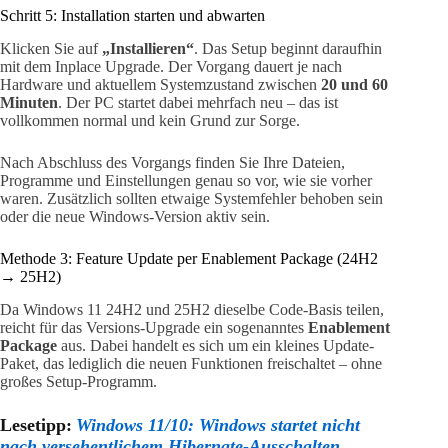
Schritt 5: Installation starten und abwarten
Klicken Sie auf
„Installieren“
. Das Setup beginnt daraufhin
mit dem Inplace Upgrade. Der Vorgang dauert je nach
Hardware und aktuellem Systemzustand zwischen
20 und 60
Minuten
. Der PC startet dabei mehrfach neu – das ist
vollkommen normal und kein Grund zur Sorge.
Nach Abschluss des Vorgangs finden Sie Ihre Dateien,
Programme und Einstellungen genau so vor, wie sie vorher
waren. Zusätzlich sollten etwaige Systemfehler behoben sein
oder die neue Windows-Version aktiv sein.
Methode 3: Feature Update per Enablement Package (24H2
→ 25H2)
Da Windows 11 24H2 und 25H2 dieselbe Code-Basis teilen,
reicht für das Versions-Upgrade ein sogenanntes
Enablement
Package
aus. Dabei handelt es sich um ein kleines Update-
Paket, das lediglich die neuen Funktionen freischaltet – ohne
großes Setup-Programm.
Lesetipp:
Windows 11/10: Windows startet nicht
nach versehentlichem Hibernate-Ausschalten