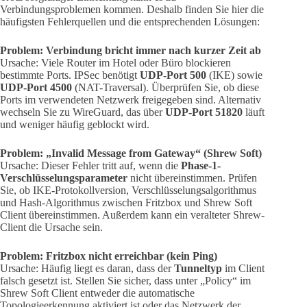
Verbindungsproblemen kommen. Deshalb finden Sie hier die
häufigsten Fehlerquellen und die entsprechenden Lösungen:
Problem: Verbindung bricht immer nach kurzer Zeit ab
Ursache: Viele Router im Hotel oder Büro blockieren
bestimmte Ports. IPSec benötigt
UDP-Port 500
(IKE) sowie
UDP-Port 4500
(NAT-Traversal). Überprüfen Sie, ob diese
Ports im verwendeten Netzwerk freigegeben sind. Alternativ
wechseln Sie zu WireGuard, das über
UDP-Port 51820
läuft
und weniger häufig geblockt wird.
Problem: „Invalid Message from Gateway“ (Shrew Soft)
Ursache: Dieser Fehler tritt auf, wenn die
Phase-1-
Verschlüsselungsparameter
nicht übereinstimmen. Prüfen
Sie, ob IKE-Protokollversion, Verschlüsselungsalgorithmus
und Hash-Algorithmus zwischen Fritzbox und Shrew Soft
Client übereinstimmen. Außerdem kann ein veralteter Shrew-
Client die Ursache sein.
Problem: Fritzbox nicht erreichbar (kein Ping)
Ursache: Häufig liegt es daran, dass der
Tunneltyp
im Client
falsch gesetzt ist. Stellen Sie sicher, dass unter „Policy“ im
Shrew Soft Client entweder die automatische
Topologieerkennung aktiviert ist oder das Netzwerk der