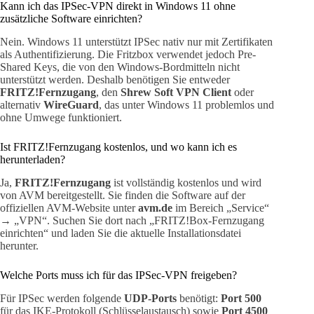
Kann ich das IPSec-VPN direkt in Windows 11 ohne
zusätzliche Software einrichten?
Nein. Windows 11 unterstützt IPSec nativ nur mit Zertifikaten
als Authentifizierung. Die Fritzbox verwendet jedoch Pre-
Shared Keys, die von den Windows-Bordmitteln nicht
unterstützt werden. Deshalb benötigen Sie entweder
FRITZ!Fernzugang
, den
Shrew Soft VPN Client
oder
alternativ
WireGuard
, das unter Windows 11 problemlos und
ohne Umwege funktioniert.
Ist FRITZ!Fernzugang kostenlos, und wo kann ich es
herunterladen?
Ja,
FRITZ!Fernzugang
ist vollständig kostenlos und wird
von AVM bereitgestellt. Sie finden die Software auf der
offiziellen AVM-Website unter
avm.de
im Bereich „Service“
→ „VPN“. Suchen Sie dort nach „FRITZ!Box-Fernzugang
einrichten“ und laden Sie die aktuelle Installationsdatei
herunter.
Welche Ports muss ich für das IPSec-VPN freigeben?
Für IPSec werden folgende
UDP-Ports
benötigt:
Port 500
für das IKE-Protokoll (Schlüsselaustausch) sowie
Port 4500