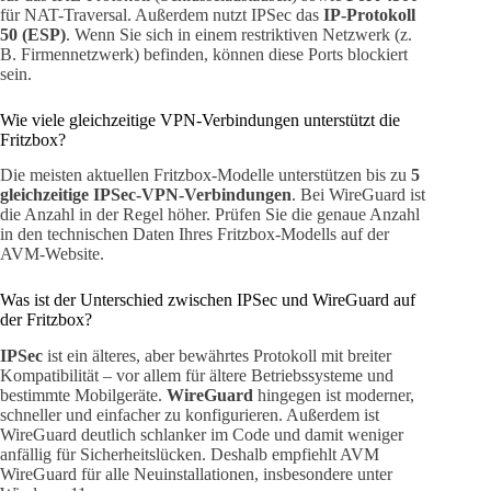
für NAT-Traversal. Außerdem nutzt IPSec das
IP-Protokoll
50 (ESP)
. Wenn Sie sich in einem restriktiven Netzwerk (z.
B. Firmennetzwerk) befinden, können diese Ports blockiert
sein.
Wie viele gleichzeitige VPN-Verbindungen unterstützt die
Fritzbox?
Die meisten aktuellen Fritzbox-Modelle unterstützen bis zu
5
gleichzeitige IPSec-VPN-Verbindungen
. Bei WireGuard ist
die Anzahl in der Regel höher. Prüfen Sie die genaue Anzahl
in den technischen Daten Ihres Fritzbox-Modells auf der
AVM-Website.
Was ist der Unterschied zwischen IPSec und WireGuard auf
der Fritzbox?
IPSec
ist ein älteres, aber bewährtes Protokoll mit breiter
Kompatibilität – vor allem für ältere Betriebssysteme und
bestimmte Mobilgeräte.
WireGuard
hingegen ist moderner,
schneller und einfacher zu konfigurieren. Außerdem ist
WireGuard deutlich schlanker im Code und damit weniger
anfällig für Sicherheitslücken. Deshalb empfiehlt AVM
WireGuard für alle Neuinstallationen, insbesondere unter