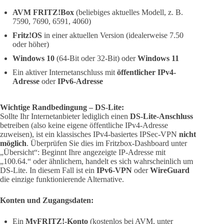
AVM FRITZ!Box
(beliebiges aktuelles Modell, z. B.
7590, 7690, 6591, 4060)
Fritz!OS
in einer aktuellen Version (idealerweise 7.50
oder höher)
Windows 10
(64-Bit oder 32-Bit) oder
Windows 11
Ein aktiver Internetanschluss mit
öffentlicher IPv4-
Adresse
oder
IPv6-Adresse
Wichtige Randbedingung – DS-Lite:
Sollte Ihr Internetanbieter lediglich einen
DS-Lite-Anschluss
betreiben (also keine eigene öffentliche IPv4-Adresse
zuweisen), ist ein klassisches IPv4-basiertes IPSec-VPN
nicht
möglich
. Überprüfen Sie dies im Fritzbox-Dashboard unter
„Übersicht“: Beginnt Ihre angezeigte IP-Adresse mit
„100.64.“ oder ähnlichem, handelt es sich wahrscheinlich um
DS-Lite. In diesem Fall ist ein
IPv6-VPN
oder
WireGuard
die einzige funktionierende Alternative.
Konten und Zugangsdaten:
Ein
MyFRITZ!-Konto
(kostenlos bei AVM, unter