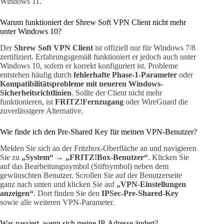
Windows 11.
Warum funktioniert der Shrew Soft VPN Client nicht mehr
unter Windows 10?
Der
Shrew Soft VPN Client
ist offiziell nur für Windows 7/8
zertifiziert. Erfahrungsgemäß funktioniert er jedoch auch unter
Windows 10, sofern er korrekt konfiguriert ist. Probleme
entstehen häufig durch
fehlerhafte Phase-1-Parameter
oder
Kompatibilitätsprobleme mit neueren Windows-
Sicherheitsrichtlinien
. Sollte der Client nicht mehr
funktionieren, ist
FRITZ!Fernzugang
oder WireGuard die
zuverlässigere Alternative.
Wie finde ich den Pre-Shared Key für meinen VPN-Benutzer?
Melden Sie sich an der Fritzbox-Oberfläche an und navigieren
Sie zu
„System“
→
„FRITZ!Box-Benutzer“
. Klicken Sie
auf das Bearbeitungssymbol (Stiftsymbol) neben dem
gewünschten Benutzer. Scrollen Sie auf der Benutzerseite
ganz nach unten und klicken Sie auf
„VPN-Einstellungen
anzeigen“
. Dort finden Sie den
IPSec-Pre-Shared-Key
sowie alle weiteren VPN-Parameter.
Was passiert, wenn sich meine IP-Adresse ändert?