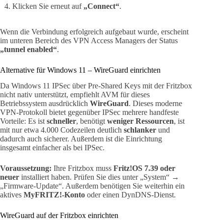
Klicken Sie erneut auf
„Connect“
.
Wenn die Verbindung erfolgreich aufgebaut wurde, erscheint
im unteren Bereich des VPN Access Managers der Status
„tunnel enabled“
.
Alternative für Windows 11 – WireGuard einrichten
Da Windows 11 IPSec über Pre-Shared Keys mit der Fritzbox
nicht nativ unterstützt, empfiehlt AVM für dieses
Betriebssystem ausdrücklich
WireGuard
. Dieses moderne
VPN-Protokoll bietet gegenüber IPSec mehrere handfeste
Vorteile: Es ist
schneller
, benötigt
weniger Ressourcen
, ist
mit nur etwa 4.000 Codezeilen deutlich
schlanker
und
dadurch auch sicherer. Außerdem ist die Einrichtung
insgesamt einfacher als bei IPSec.
Voraussetzung:
Ihre Fritzbox muss
Fritz!OS 7.39 oder
neuer
installiert haben. Prüfen Sie dies unter „System“ →
„Firmware-Update“. Außerdem benötigen Sie weiterhin ein
aktives
MyFRITZ!-Konto
oder einen DynDNS-Dienst.
WireGuard auf der Fritzbox einrichten