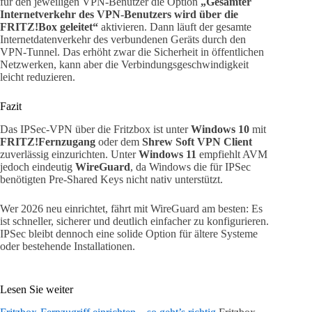
für den jeweiligen VPN-Benutzer die Option
„Gesamter
Internetverkehr des VPN-Benutzers wird über die
FRITZ!Box geleitet“
aktivieren. Dann läuft der gesamte
Internetdatenverkehr des verbundenen Geräts durch den
VPN-Tunnel. Das erhöht zwar die Sicherheit in öffentlichen
Netzwerken, kann aber die Verbindungsgeschwindigkeit
leicht reduzieren.
Fazit
Das IPSec-VPN über die Fritzbox ist unter
Windows 10
mit
FRITZ!Fernzugang
oder dem
Shrew Soft VPN Client
zuverlässig einzurichten. Unter
Windows 11
empfiehlt AVM
jedoch eindeutig
WireGuard
, da Windows die für IPSec
benötigten Pre-Shared Keys nicht nativ unterstützt.
Wer 2026 neu einrichtet, fährt mit WireGuard am besten: Es
ist schneller, sicherer und deutlich einfacher zu konfigurieren.
IPSec bleibt dennoch eine solide Option für ältere Systeme
oder bestehende Installationen.
Lesen Sie weiter