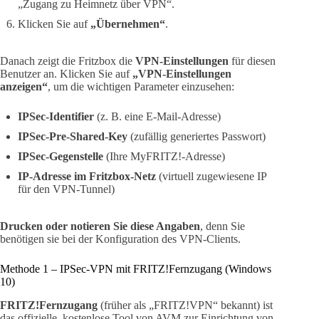
„Zugang zu Heimnetz über VPN“.
Klicken Sie auf
„Übernehmen“
.
Danach zeigt die Fritzbox die
VPN-Einstellungen
für diesen
Benutzer an. Klicken Sie auf
„VPN-Einstellungen
anzeigen“
, um die wichtigen Parameter einzusehen:
IPSec-Identifier
(z. B. eine E-Mail-Adresse)
IPSec-Pre-Shared-Key
(zufällig generiertes Passwort)
IPSec-Gegenstelle
(Ihre MyFRITZ!-Adresse)
IP-Adresse im Fritzbox-Netz
(virtuell zugewiesene IP
für den VPN-Tunnel)
Drucken oder notieren Sie diese Angaben
, denn Sie
benötigen sie bei der Konfiguration des VPN-Clients.
Methode 1 – IPSec-VPN mit FRITZ!Fernzugang (Windows
10)
FRITZ!Fernzugang
(früher als „FRITZ!VPN“ bekannt) ist
das offizielle, kostenlose Tool von AVM zur Einrichtung von