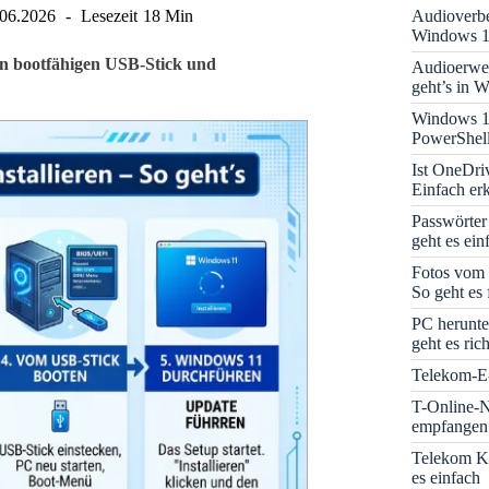
Audioverbe
.06.2026
Lesezeit
18 Min
Windows 1
den bootfähigen USB-Stick und
Audioerwei
geht’s in 
Windows 1
PowerShell
Ist OneDri
Einfach erk
Passwörter
geht es ein
Fotos vom 
So geht es 
PC herunte
geht es rich
Telekom-E-
T-Online-N
empfangen:
Telekom K
es einfach