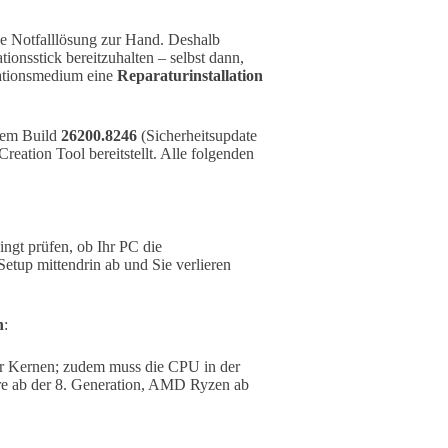
e Notfalllösung zur Hand. Deshalb
ionsstick bereitzuhalten – selbst dann,
lationsmedium eine
Reparaturinstallation
dem Build
26200.8246
(Sicherheitsupdate
eation Tool bereitstellt. Alle folgenden
dingt prüfen, ob Ihr PC die
etup mittendrin ab und Sie verlieren
n
:
r Kernen; zudem muss die CPU in der
 Core ab der 8. Generation, AMD Ryzen ab