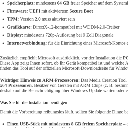
Speicherplatz:
mindestens
64 GB
freier Speicher auf dem System
Firmware:
UEFI
mit aktiviertem
Secure Boot
TPM:
Version
2.0
muss aktiviert sein
Grafikkarte:
DirectX-12-kompatibel mit WDDM-2.0-Treiber
Display:
mindestens 720p-Auflösung bei 9 Zoll Diagonale
Internetverbindung:
für die Einrichtung eines Microsoft-Kontos
Zusätzlich empfiehlt Microsoft ausdrücklich, vor der Installation die
PC
Diese App zeigt Ihnen sofort, ob Ihr Gerät kompatibel ist und welche 
finden das Tool auf der offiziellen Microsoft-Downloadseite für Wind
Wichtiger Hinweis zu ARM-Prozessoren:
Das Media Creation Tool er
x64-Prozessoren
. Besitzer von Geräten mit ARM-Chips (z. B. bestim
deshalb auf die Benachrichtigung über Windows Update warten oder 
Was Sie für die Installation benötigen
Damit die Vorbereitung reibungslos läuft, sollten Sie folgende Dinge be
Einen USB-Stick mit mindestens 8 GB freiem Speicherplatz
– a