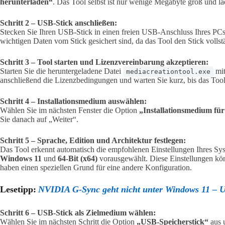
herunterladen“
. Das Tool selbst ist nur wenige Megabyte groß und läd
Schritt 2 – USB-Stick anschließen:
Stecken Sie Ihren USB-Stick in einen freien USB-Anschluss Ihres PCs.
wichtigen Daten vom Stick gesichert sind, da das Tool den Stick vollstä
Schritt 3 – Tool starten und Lizenzvereinbarung akzeptieren:
Starten Sie die heruntergeladene Datei
mit
mediacreationtool.exe
anschließend die Lizenzbedingungen und warten Sie kurz, bis das Tool 
Schritt 4 – Installationsmedium auswählen:
Wählen Sie im nächsten Fenster die Option
„Installationsmedium für
Sie danach auf „Weiter“.
Schritt 5 – Sprache, Edition und Architektur festlegen:
Das Tool erkennt automatisch die empfohlenen Einstellungen Ihres Sy
Windows 11
und
64-Bit (x64)
vorausgewählt. Diese Einstellungen kön
haben einen speziellen Grund für eine andere Konfiguration.
Lesetipp:
NVIDIA G-Sync geht nicht unter Windows 11 – 
Schritt 6 – USB-Stick als Zielmedium wählen:
Wählen Sie im nächsten Schritt die Option
„USB-Speicherstick“
aus u