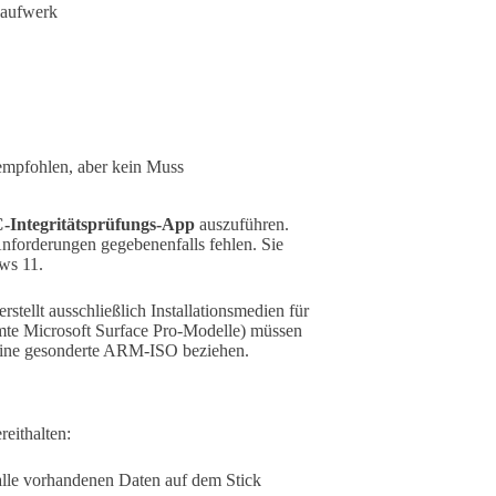
laufwerk
 empfohlen, aber kein Muss
-Integritätsprüfungs-App
auszuführen.
Anforderungen gegebenenfalls fehlen. Sie
ows 11.
stellt ausschließlich Installationsmedien für
mte Microsoft Surface Pro-Modelle) müssen
eine gesonderte ARM-ISO beziehen.
reithalten:
lle vorhandenen Daten auf dem Stick