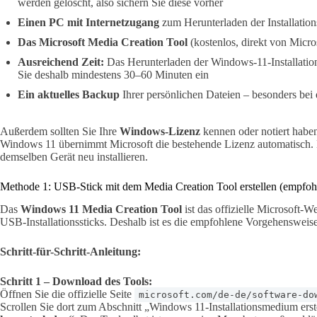
werden gelöscht, also sichern Sie diese vorher
Einen PC mit Internetzugang
zum Herunterladen der Installation
Das Microsoft Media Creation Tool
(kostenlos, direkt von Micros
Ausreichend Zeit:
Das Herunterladen der Windows-11-Installation
Sie deshalb mindestens 30–60 Minuten ein
Ein aktuelles Backup
Ihrer persönlichen Dateien – besonders bei e
Außerdem sollten Sie Ihre
Windows-Lizenz
kennen oder notiert hab
Windows 11 übernimmt Microsoft die bestehende Lizenz automatisch. 
demselben Gerät neu installieren.
Methode 1: USB-Stick mit dem Media Creation Tool erstellen (empfoh
Das
Windows 11 Media Creation Tool
ist das offizielle Microsoft-W
USB-Installationssticks. Deshalb ist es die empfohlene Vorgehensweis
Schritt-für-Schritt-Anleitung:
Schritt 1 – Download des Tools:
Öffnen Sie die offizielle Seite
microsoft.com/de-de/software-do
Scrollen Sie dort zum Abschnitt „Windows 11-Installationsmedium erst