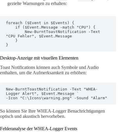
gezielte Warnungen zu erhalten:
foreach ($Event in $Events) {

    if ($Event.Message -match "CPU") {

        New-BurntToastNotification -Text 
"CPU Fehler", $Event.Message

    }

}
Desktop-Anzeige mit visuellen Elementen
Toast Notifications können auch Symbole und Audio
enthalten, um die Aufmerksamkeit zu erhöhen:
New-BurntToastNotification -Text "WHEA-
Logger Alert", $Event.Message `

-Icon "C:\Icons\warning.png" -Sound "Alarm"
So können Sie Ihre WHEA-Logger Benachrichtigungen
optisch und akustisch hervorheben.
Fehleranalyse der WHEA-Logger Events