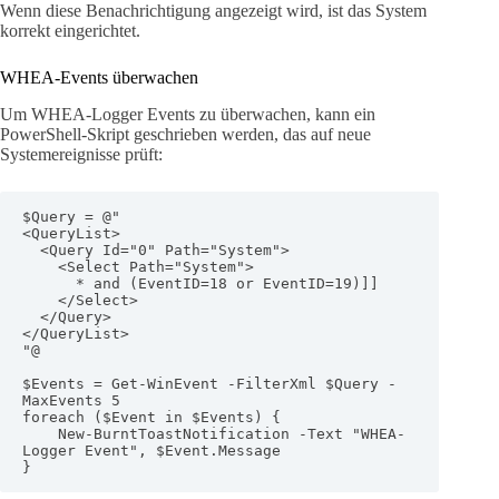
Wenn diese Benachrichtigung angezeigt wird, ist das System
korrekt eingerichtet.
WHEA-Events überwachen
Um WHEA-Logger Events zu überwachen, kann ein
PowerShell-Skript geschrieben werden, das auf neue
Systemereignisse prüft:
$Query = @"

<QueryList>

  <Query Id="0" Path="System">

    <Select Path="System">

      * and (EventID=18 or EventID=19)]]

    </Select>

  </Query>

</QueryList>

"@

$Events = Get-WinEvent -FilterXml $Query -
MaxEvents 5

foreach ($Event in $Events) {

    New-BurntToastNotification -Text "WHEA-
Logger Event", $Event.Message

}