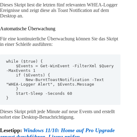
Dieses Skript liest die letzten fünf relevanten WHEA-Logger
Ereignisse und zeigt diese als Toast Notification auf dem
Desktop an.
Automatische Überwachung
Für eine kontinuierliche Überwachung können Sie das Skript
in einer Schleife ausführen:
while ($true) {

    $Events = Get-WinEvent -FilterXml $Query 
-MaxEvents 1

    if ($Events) {

        New-BurntToastNotification -Text 
"WHEA-Logger Alert", $Events.Message

    }

    Start-Sleep -Seconds 60

}
Dieses Skript prüft jede Minute auf neue Events und erstellt
sofort eine Desktop-Benachrichtigung.
Lesetipp:
Windows 11/10: Home auf Pro Upgrade
erneut durchführen, Lizenz prüfen