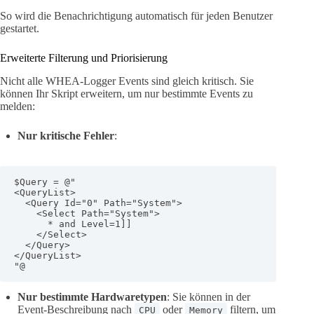
So wird die Benachrichtigung automatisch für jeden Benutzer
gestartet.
Erweiterte Filterung und Priorisierung
Nicht alle WHEA-Logger Events sind gleich kritisch. Sie
können Ihr Skript erweitern, um nur bestimmte Events zu
melden:
Nur kritische Fehler
:
$Query = @"

<QueryList>

  <Query Id="0" Path="System">

    <Select Path="System">

      * and Level=1]]

    </Select>

  </Query>

</QueryList>

"@
Nur bestimmte Hardwaretypen
: Sie können in der
Event-Beschreibung nach
oder
filtern, um
CPU
Memory