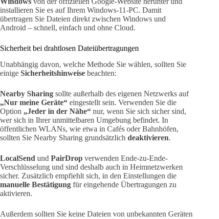
Windows
von der offiziellen Google-Website herunter und
installieren Sie es auf Ihrem Windows-11-PC. Damit
übertragen Sie Dateien direkt zwischen Windows und
Android – schnell, einfach und ohne Cloud.
Sicherheit bei drahtlosen Dateiübertragungen
Unabhängig davon, welche Methode Sie wählen, sollten Sie
einige
Sicherheitshinweise
beachten:
Nearby Sharing
sollte außerhalb des eigenen Netzwerks auf
„Nur meine Geräte“
eingestellt sein. Verwenden Sie die
Option
„Jeder in der Nähe“
nur, wenn Sie sich sicher sind,
wer sich in Ihrer unmittelbaren Umgebung befindet. In
öffentlichen WLANs, wie etwa in Cafés oder Bahnhöfen,
sollten Sie Nearby Sharing grundsätzlich
deaktivieren
.
LocalSend
und
PairDrop
verwenden Ende-zu-Ende-
Verschlüsselung und sind deshalb auch in Heimnetzwerken
sicher. Zusätzlich empfiehlt sich, in den Einstellungen die
manuelle Bestätigung
für eingehende Übertragungen zu
aktivieren.
Außerdem sollten Sie keine Dateien von unbekannten Geräten