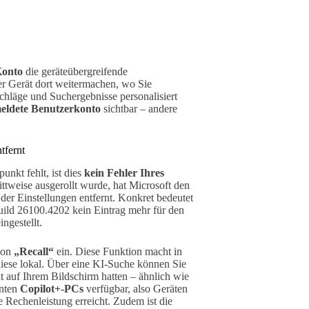
Konto
die geräteübergreifende
r Gerät dort weitermachen, wo Sie
hläge und Suchergebnisse personalisiert
meldete Benutzerkonto
sichtbar – andere
tfernt
nkt fehlt, ist dies
kein Fehler Ihres
ittweise ausgerollt wurde, hat Microsoft den
der Einstellungen entfernt. Konkret bedeutet
uild 26100.4202 kein Eintrag mehr für den
ngestellt.
tion
„Recall“
ein. Diese Funktion macht in
iese lokal. Über eine KI-Suche können Sie
t auf Ihrem Bildschirm hatten – ähnlich wie
nnten
Copilot+-PCs
verfügbar, also Geräten
 Rechenleistung erreicht. Zudem ist die