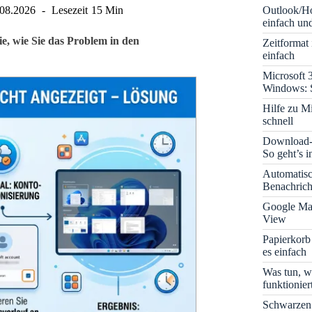
Outlook/Ho
.08.2026
Lesezeit
15 Min
einfach und
ie, wie Sie das Problem in den
Zeitformat
einfach
Microsoft 
Windows: S
Hilfe zu M
schnell
Download-B
So geht’s 
Automatis
Benachrich
Google Map
View
Papierkorb
es einfach
Was tun, w
funktionie
Schwarzen