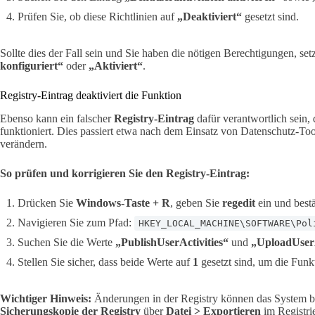
Prüfen Sie, ob diese Richtlinien auf
„Deaktiviert“
gesetzt sind.
Sollte dies der Fall sein und Sie haben die nötigen Berechtigungen, set
konfiguriert“
oder
„Aktiviert“
.
Registry-Eintrag deaktiviert die Funktion
Ebenso kann ein falscher
Registry-Eintrag
dafür verantwortlich sein, 
funktioniert. Dies passiert etwa nach dem Einsatz von Datenschutz-To
verändern.
So prüfen und korrigieren Sie den Registry-Eintrag:
Drücken Sie
Windows-Taste + R
, geben Sie
regedit
ein und bestä
Navigieren Sie zum Pfad:
HKEY_LOCAL_MACHINE\SOFTWARE\Pol
Suchen Sie die Werte
„PublishUserActivities“
und
„UploadUserA
Stellen Sie sicher, dass beide Werte auf
1
gesetzt sind, um die Funkt
Wichtiger Hinweis:
Änderungen in der Registry können das System bee
Sicherungskopie der Registry
über
Datei > Exportieren
im Registrie