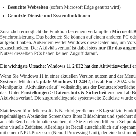
Besuchte Webseiten
(sofern Microsoft Edge genutzt wird)
Genutzte Dienste und Systemfunktionen
Zusätzlich ermöglicht die Funktion bei einem verknüpften
Microsoft-
Synchronisierung. Das bedeutet: Sie können auf einem anderen PC ode
aufgehört haben. Außerdem wertet Windows diese Daten aus, um Vorsc
zuzuschneiden. Der Aktivitätsverlauf ist dabei stets
nur für das ange
Nutzer desselben PCs haben keinen Zugriff darauf.
Die wichtigste Ursache: Windows 11 24H2 hat den Aktivitätsverlauf en
Wenn Sie Windows 11 in einer aktuellen Version nutzen und der Menüpu
Systems
. Mit dem
Update Windows 11 24H2
, das ab Ende 2024 schr
Menüpunkt „Aktivitätsverlauf“ vollständig aus der Benutzeroberfläche 
das: Unter
Einstellungen > Datenschutz & Sicherheit
erscheint ab B
Aktivitätsverlauf. Die zugrundeliegende systemweite Zeitleiste wurde ei
Stattdessen führt Microsoft als Nachfolger die neue KI-gestützte Funk
regelmäßigen Abständen Screenshots Ihres Bildschirms und speichert d
anschließend nach Inhalten suchen, die Sie zu einem früheren Zeitpunk
eine visuelle Zeitleiste. Allerdings ist Recall ausschließlich auf sogena
mit einem NPU-Prozessor (Neural Processing Unit), der eine bestimmte