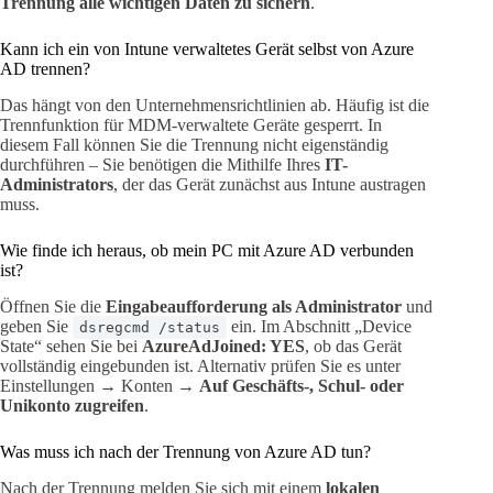
Trennung alle wichtigen Daten zu sichern
.
Kann ich ein von Intune verwaltetes Gerät selbst von Azure
AD trennen?
Das hängt von den Unternehmensrichtlinien ab. Häufig ist die
Trennfunktion für MDM-verwaltete Geräte gesperrt. In
diesem Fall können Sie die Trennung nicht eigenständig
durchführen – Sie benötigen die Mithilfe Ihres
IT-
Administrators
, der das Gerät zunächst aus Intune austragen
muss.
Wie finde ich heraus, ob mein PC mit Azure AD verbunden
ist?
Öffnen Sie die
Eingabeaufforderung als Administrator
und
geben Sie
ein. Im Abschnitt „Device
dsregcmd /status
State“ sehen Sie bei
AzureAdJoined: YES
, ob das Gerät
vollständig eingebunden ist. Alternativ prüfen Sie es unter
Einstellungen → Konten →
Auf Geschäfts-, Schul- oder
Unikonto zugreifen
.
Was muss ich nach der Trennung von Azure AD tun?
Nach der Trennung melden Sie sich mit einem
lokalen