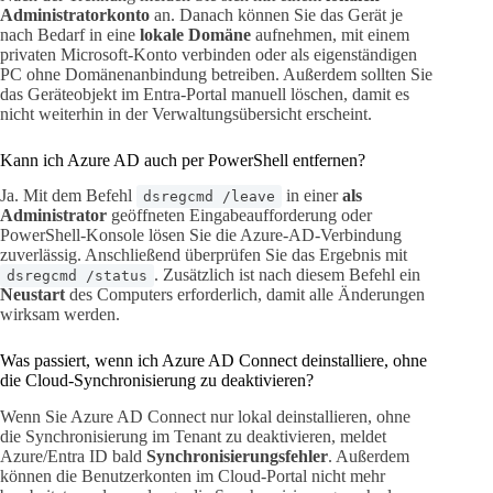
Administratorkonto
an. Danach können Sie das Gerät je
nach Bedarf in eine
lokale Domäne
aufnehmen, mit einem
privaten Microsoft-Konto verbinden oder als eigenständigen
PC ohne Domänenanbindung betreiben. Außerdem sollten Sie
das Geräteobjekt im Entra-Portal manuell löschen, damit es
nicht weiterhin in der Verwaltungsübersicht erscheint.
Kann ich Azure AD auch per PowerShell entfernen?
Ja. Mit dem Befehl
in einer
als
dsregcmd /leave
Administrator
geöffneten Eingabeaufforderung oder
PowerShell-Konsole lösen Sie die Azure-AD-Verbindung
zuverlässig. Anschließend überprüfen Sie das Ergebnis mit
. Zusätzlich ist nach diesem Befehl ein
dsregcmd /status
Neustart
des Computers erforderlich, damit alle Änderungen
wirksam werden.
Was passiert, wenn ich Azure AD Connect deinstalliere, ohne
die Cloud-Synchronisierung zu deaktivieren?
Wenn Sie Azure AD Connect nur lokal deinstallieren, ohne
die Synchronisierung im Tenant zu deaktivieren, meldet
Azure/Entra ID bald
Synchronisierungsfehler
. Außerdem
können die Benutzerkonten im Cloud-Portal nicht mehr