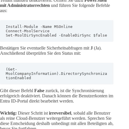
Tenant manuell deaktivieren. Öffnen Sie dazu
PowerShell
mit Administratorrechten
und führen Sie folgende Befehle
aus:
Install-Module -Name MSOnline

Connect-MsolService

Set-MsolDirSyncEnabled -EnableDirSync $false
Bestätigen Sie eventuelle Sicherheitsabfragen mit
J
(Ja).
Anschließend überprüfen Sie den Status mit:
(Get-
MsolCompanyInformation).DirectorySynchroniza
tionEnabled
Gibt dieser Befehl
False
zurück, ist die Synchronisierung
erfolgreich deaktiviert. Danach können die Benutzerkonten im
Entra ID-Portal direkt bearbeitet werden.
Wichtig:
Dieser Schritt ist
irreversibel
, sobald alle Benutzer
als reine Cloud-Benutzer weitergeführt werden. Sprechen Sie
diese Entscheidung deshalb unbedingt mit allen Beteiligten ab,
bevor Sie fortfahren.