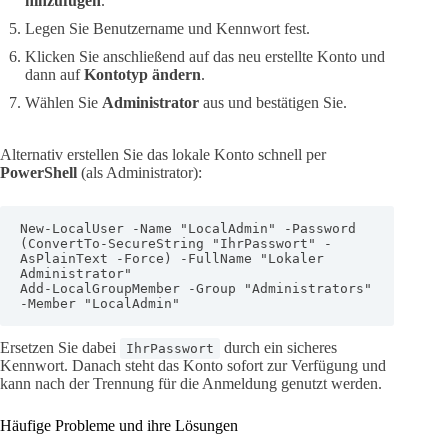
hinzufügen
.
Legen Sie Benutzername und Kennwort fest.
Klicken Sie anschließend auf das neu erstellte Konto und
dann auf
Kontotyp ändern
.
Wählen Sie
Administrator
aus und bestätigen Sie.
Alternativ erstellen Sie das lokale Konto schnell per
PowerShell
(als Administrator):
New-LocalUser -Name "LocalAdmin" -Password 
(ConvertTo-SecureString "IhrPasswort" -
AsPlainText -Force) -FullName "Lokaler 
Administrator"

Add-LocalGroupMember -Group "Administrators" 
-Member "LocalAdmin"
Ersetzen Sie dabei
durch ein sicheres
IhrPasswort
Kennwort. Danach steht das Konto sofort zur Verfügung und
kann nach der Trennung für die Anmeldung genutzt werden.
Häufige Probleme und ihre Lösungen