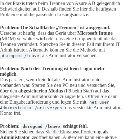
In der Praxis treten beim Trennen von Azure AD gelegentlich
Schwierigkeiten auf. Deshalb finden Sie hier die häufigsten
Probleme und die passenden Lösungsansätze.
Problem: Die Schaltfläche „Trennen“ ist ausgegraut.
Ursache ist häufig, dass das Gerät über
Microsoft Intune
(MDM) verwaltet wird oder dass eine Gruppenrichtlinie das
Trennen verhindert. Sprechen Sie in diesem Fall mit Ihrem IT-
Administrator. Alternativ können Sie die Methode mit
als Administrator versuchen.
dsregcmd /leave
Problem: Nach der Trennung ist kein Login mehr
möglich.
Das passiert, wenn kein lokales Administratorkonto
vorhanden war. Starten Sie den PC neu und versuchen Sie,
über den
abgesicherten Modus
(F8 beim Start) auf das
integrierte Administratorkonto zuzugreifen. Öffnen Sie dann
eine Eingabeaufforderung und legen Sie mit
net user
das versteckte Administrator-
Administrator /active:yes
Konto frei.
Problem:
schlägt fehl.
dsregcmd /leave
Stellen Sie sicher, dass Sie die Eingabeaufforderung
als
Administrator
geöffnet haben. Außerdem kann eine aktive