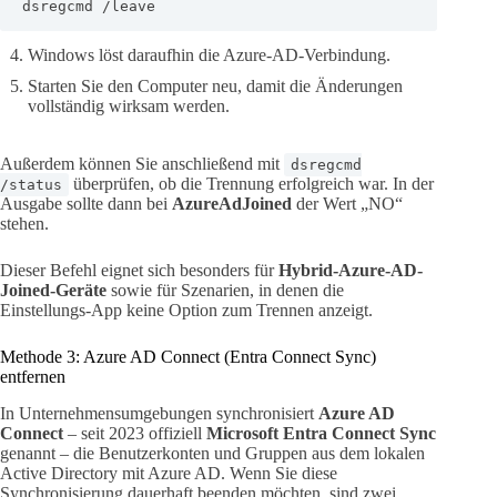
dsregcmd /leave
Windows löst daraufhin die Azure-AD-Verbindung.
Starten Sie den Computer neu, damit die Änderungen
vollständig wirksam werden.
Außerdem können Sie anschließend mit
dsregcmd
überprüfen, ob die Trennung erfolgreich war. In der
/status
Ausgabe sollte dann bei
AzureAdJoined
der Wert „NO“
stehen.
Dieser Befehl eignet sich besonders für
Hybrid-Azure-AD-
Joined-Geräte
sowie für Szenarien, in denen die
Einstellungs-App keine Option zum Trennen anzeigt.
Methode 3: Azure AD Connect (Entra Connect Sync)
entfernen
In Unternehmensumgebungen synchronisiert
Azure AD
Connect
– seit 2023 offiziell
Microsoft Entra Connect Sync
genannt – die Benutzerkonten und Gruppen aus dem lokalen
Active Directory mit Azure AD. Wenn Sie diese
Synchronisierung dauerhaft beenden möchten, sind zwei