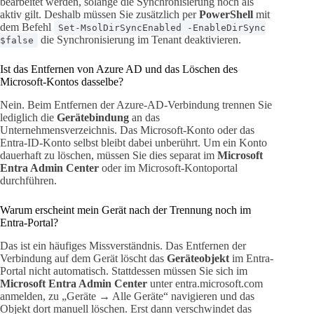
bearbeitet werden, solange die Synchronisierung noch als
aktiv gilt. Deshalb müssen Sie zusätzlich per
PowerShell
mit
dem Befehl
Set-MsolDirSyncEnabled -EnableDirSync
die Synchronisierung im Tenant deaktivieren.
$false
Ist das Entfernen von Azure AD und das Löschen des
Microsoft-Kontos dasselbe?
Nein. Beim Entfernen der Azure-AD-Verbindung trennen Sie
lediglich die
Gerätebindung
an das
Unternehmensverzeichnis. Das Microsoft-Konto oder das
Entra-ID-Konto selbst bleibt dabei unberührt. Um ein Konto
dauerhaft zu löschen, müssen Sie dies separat im
Microsoft
Entra Admin Center
oder im Microsoft-Kontoportal
durchführen.
Warum erscheint mein Gerät nach der Trennung noch im
Entra-Portal?
Das ist ein häufiges Missverständnis. Das Entfernen der
Verbindung auf dem Gerät löscht das
Geräteobjekt
im Entra-
Portal nicht automatisch. Stattdessen müssen Sie sich im
Microsoft Entra Admin Center
unter entra.microsoft.com
anmelden, zu „Geräte → Alle Geräte“ navigieren und das
Objekt dort manuell löschen. Erst dann verschwindet das