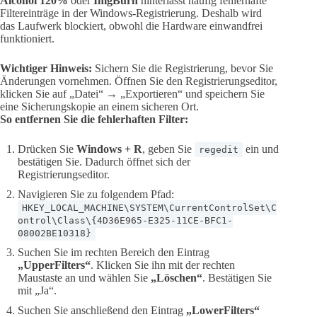
Alcohol 120%
oder
ImgBurn
hinterlässt häufig fehlerhafte
Filtereinträge in der Windows-Registrierung. Deshalb wird
das Laufwerk blockiert, obwohl die Hardware einwandfrei
funktioniert.
Wichtiger Hinweis:
Sichern Sie die Registrierung, bevor Sie
Änderungen vornehmen. Öffnen Sie den Registrierungseditor,
klicken Sie auf „Datei“ → „Exportieren“ und speichern Sie
eine Sicherungskopie an einem sicheren Ort.
So entfernen Sie die fehlerhaften Filter:
Drücken Sie
Windows + R
, geben Sie
ein und
regedit
bestätigen Sie. Dadurch öffnet sich der
Registrierungseditor.
Navigieren Sie zu folgendem Pfad:
HKEY_LOCAL_MACHINE\SYSTEM\CurrentControlSet\C
ontrol\Class\{4D36E965-E325-11CE-BFC1-
08002BE10318}
Suchen Sie im rechten Bereich den Eintrag
„UpperFilters“
. Klicken Sie ihn mit der rechten
Maustaste an und wählen Sie
„Löschen“
. Bestätigen Sie
mit „Ja“.
Suchen Sie anschließend den Eintrag
„LowerFilters“