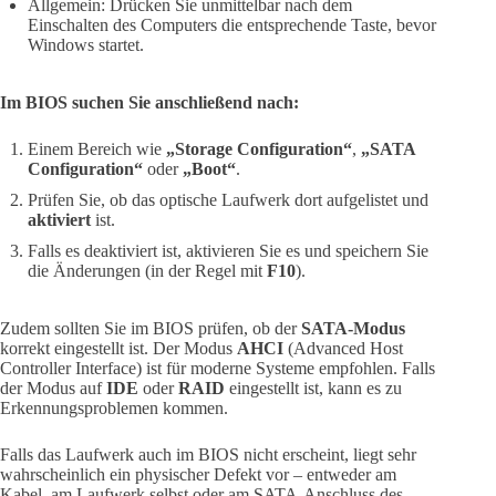
Allgemein: Drücken Sie unmittelbar nach dem
Einschalten des Computers die entsprechende Taste, bevor
Windows startet.
Im BIOS suchen Sie anschließend nach:
Einem Bereich wie
„Storage Configuration“
,
„SATA
Configuration“
oder
„Boot“
.
Prüfen Sie, ob das optische Laufwerk dort aufgelistet und
aktiviert
ist.
Falls es deaktiviert ist, aktivieren Sie es und speichern Sie
die Änderungen (in der Regel mit
F10
).
Zudem sollten Sie im BIOS prüfen, ob der
SATA-Modus
korrekt eingestellt ist. Der Modus
AHCI
(Advanced Host
Controller Interface) ist für moderne Systeme empfohlen. Falls
der Modus auf
IDE
oder
RAID
eingestellt ist, kann es zu
Erkennungsproblemen kommen.
Falls das Laufwerk auch im BIOS nicht erscheint, liegt sehr
wahrscheinlich ein physischer Defekt vor – entweder am
Kabel, am Laufwerk selbst oder am SATA-Anschluss des