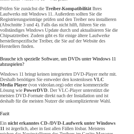
Prüfen Sie zunächst die
Treiber-Kompatibilität
Ihres
Laufwerks mit Windows 11. Außerdem sollten Sie die
Registrierungseinträge prüfen und den Treiber neu installieren
(Abschnitte 3 und 4). Falls das nicht hilft, führen Sie ein
vollständiges Windows Update durch und aktualisieren Sie die
Chipsatztreiber. Zudem gibt es für einige ältere Laufwerke
herstellerspezifische Treiber, die Sie auf der Website des
Herstellers finden.
Brauche ich spezielle Software, um DVDs unter Windows 11
abzuspielen?
Windows 11 bringt keinen integrierten DVD-Player mehr mit.
Deshalb benötigen Sie entweder den kostenlosen
VLC
Media Player
(von videolan.org) oder eine kommerzielle
Lösung wie
PowerDVD
. Der VLC-Player unterstützt die
meisten DVD-Formate direkt nach der Installation und ist
deshalb für die meisten Nutzer die unkomplizierteste Wahl.
Fazit
Ein
nicht erkanntes CD-/DVD-Laufwerk unter Windows
11
ist ärgerlich, aber in fast allen Fällen lösbar. Meistens
reichen das Neuinstallieren des Treibers im Geräte-Manager