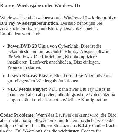
Blu-ray-Wiedergabe unter Windows 11:
Windows 11 enthält – ebenso wie Windows 10 –
keine native
Blu-ray-Wiedergabefunktion
. Deshalb benötigen Sie
zusätzliche Software, um Blu-ray-Discs abzuspielen.
Empfehlenswert sind:
PowerDVD 23 Ultra
von CyberLink: Dies ist die
bekannteste und umfassendste Blu-ray-Abspielsoftware
für Windows. Die Einrichtung ist unkompliziert:
installieren, Laufwerk anschließen, Disc einlegen,
Programm starten.
Leawo Blu-ray Player
: Eine kostenlose Alternative mit
grundlegenden Wiedergabefunktionen.
VLC Media Player
: VLC kann zwar Blu-ray-Discs in
manchen Fällen abspielen, allerdings ist die Unterstützung
eingeschränkt und erfordert zusätzliche Konfiguration.
Codec-Probleme:
Wenn das Laufwerk erkannt wird, die Disc
aber nicht abgespielt werden kann, fehlen möglicherweise die
nötigen
Codecs
. Installieren Sie dazu das
K-Lite Codec Pack
(in der „Full“-Version), das die wichtigsten Codecs für