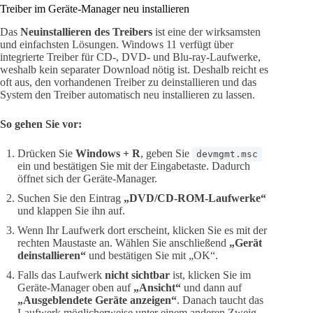
Treiber im Geräte-Manager neu installieren
Das
Neuinstallieren des Treibers
ist eine der wirksamsten
und einfachsten Lösungen. Windows 11 verfügt über
integrierte Treiber für CD-, DVD- und Blu-ray-Laufwerke,
weshalb kein separater Download nötig ist. Deshalb reicht es
oft aus, den vorhandenen Treiber zu deinstallieren und das
System den Treiber automatisch neu installieren zu lassen.
So gehen Sie vor:
Drücken Sie
Windows + R
, geben Sie
devmgmt.msc
ein und bestätigen Sie mit der Eingabetaste. Dadurch
öffnet sich der Geräte-Manager.
Suchen Sie den Eintrag
„DVD/CD-ROM-Laufwerke“
und klappen Sie ihn auf.
Wenn Ihr Laufwerk dort erscheint, klicken Sie es mit der
rechten Maustaste an. Wählen Sie anschließend
„Gerät
deinstallieren“
und bestätigen Sie mit „OK“.
Falls das Laufwerk
nicht sichtbar
ist, klicken Sie im
Geräte-Manager oben auf
„Ansicht“
und dann auf
„Ausgeblendete Geräte anzeigen“
. Danach taucht das
Laufwerk möglicherweise unter einem anderen Zweig