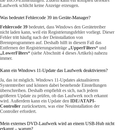
die BIOS-Einstellungen. Zudem kann ein komplett defektes
Laufwerk schlicht keine Anzeige erzeugen.
Was bedeutet Fehlercode 39 im Geräte-Manager?
Fehlercode 39
bedeutet, dass Windows den Gerätetreiber
nicht laden kann, weil ein Registrierungsfehler vorliegt. Dieser
Fehler tritt häufig nach der Deinstallation von
Brennprogrammen auf. Deshalb hilft in diesem Fall das
Entfernen der Registrierungseinträge
„UpperFilters“
und
„LowerFilters“
(siehe Abschnitt 4 dieses Artikels) nahezu
immer.
Kann ein Windows 11-Update das Laufwerk deaktivieren?
Ja, das ist möglich. Windows 11-Updates aktualisieren
Systemtreiber und können dabei bestehende Einstellungen
überschreiben. Deshalb empfiehlt es sich, nach jedem
größeren Update zu prüfen, ob das Laufwerk noch erkannt
wird. Außerdem kann ein Update den
IDE/ATAPI-
Controller
zurücksetzen, was eine Neuinstallation der
Controller erfordert.
Mein externes DVD-Laufwerk wird an einem USB-Hub nicht
erkannt – warum?