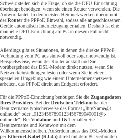
Schweiz stellen sich die Frage, ob sie die DFÜ-Einrichtung
überhaupt benötigen, wenn sie einen Router verwenden. Die
Antwort lautet: In den meisten Heimnetzwerken übernimmt
der
Router
die PPPoE-Einwahl, sodass alle angeschlossenen
Geräte automatisch Internetzugang erhalten. Deshalb ist eine
manuelle DFÜ-Einrichtung am PC in diesem Fall nicht
notwendig.
Allerdings gibt es Situationen, in denen die direkte PPPoE-
Verbindung vom PC aus sinnvoll oder sogar notwendig ist.
Beispielsweise, wenn der Router ausfällt und Sie
vorübergehend das DSL-Modem direkt nutzen, wenn Sie
Netzwerkeinstellungen testen oder wenn Sie in einer
speziellen Umgebung wie einem Unternehmensnetzwerk
arbeiten, das PPPoE direkt am Endgerät erfordert.
Für die PPPoE-Einrichtung benötigen Sie die
Zugangsdaten
Ihres Providers
. Bei der
Deutschen Telekom
hat der
Benutzername typischerweise das Format „IhreName@t-
online.de“ oder „012345678901234567890#0001@t-
online.de“. Bei
Vodafone
und
1&1
erhalten Sie
Benutzername und Kennwort mit dem
Willkommensschreiben. Außerdem muss das DSL-Modem
per
Ethernet-Kabel (RJ-45)
direkt mit dem PC verbunden