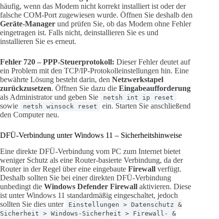
häufig, wenn das Modem nicht korrekt installiert ist oder der
falsche COM-Port zugewiesen wurde. Öffnen Sie deshalb den
Geräte-Manager
und prüfen Sie, ob das Modem ohne Fehler
eingetragen ist. Falls nicht, deinstallieren Sie es und
installieren Sie es erneut.
Fehler 720 – PPP-Steuerprotokoll:
Dieser Fehler deutet auf
ein Problem mit den TCP/IP-Protokolleinstellungen hin. Eine
bewährte Lösung besteht darin, den
Netzwerkstapel
zurückzusetzen
. Öffnen Sie dazu die
Eingabeaufforderung
als Administrator und geben Sie
netsh int ip reset
sowie
ein. Starten Sie anschließend
netsh winsock reset
den Computer neu.
DFÜ-Verbindung unter Windows 11 – Sicherheitshinweise
Eine direkte DFÜ-Verbindung vom PC zum Internet bietet
weniger Schutz als eine Router-basierte Verbindung, da der
Router in der Regel über eine eingebaute
Firewall
verfügt.
Deshalb sollten Sie bei einer direkten DFÜ-Verbindung
unbedingt die
Windows Defender Firewall
aktivieren. Diese
ist unter Windows 11 standardmäßig eingeschaltet, jedoch
sollten Sie dies unter
Einstellungen > Datenschutz &
Sicherheit > Windows-Sicherheit > Firewall- &