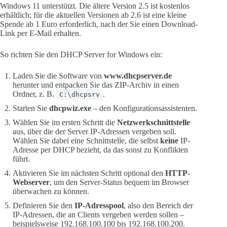
Windows 11 unterstützt. Die ältere Version 2.5 ist kostenlos
erhältlich; für die aktuellen Versionen ab 2.6 ist eine kleine
Spende ab 1 Euro erforderlich, nach der Sie einen Download-
Link per E-Mail erhalten.
So richten Sie den DHCP Server for Windows ein:
Laden Sie die Software von
www.dhcpserver.de
herunter und entpacken Sie das ZIP-Archiv in einen
Ordner, z. B.
.
C:\dhcpsrv
Starten Sie
dhcpwiz.exe
– den Konfigurationsassistenten.
Wählen Sie im ersten Schritt die
Netzwerkschnittstelle
aus, über die der Server IP-Adressen vergeben soll.
Wählen Sie dabei eine Schnittstelle, die selbst
keine
IP-
Adresse per DHCP bezieht, da das sonst zu Konflikten
führt.
Aktivieren Sie im nächsten Schritt optional den
HTTP-
Webserver
, um den Server-Status bequem im Browser
überwachen zu können.
Definieren Sie den
IP-Adresspool
, also den Bereich der
IP-Adressen, die an Clients vergeben werden sollen –
beispielsweise 192.168.100.100 bis 192.168.100.200.