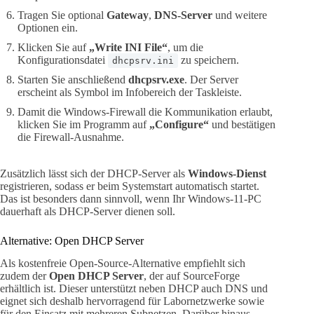
Tragen Sie optional
Gateway
,
DNS-Server
und weitere
Optionen ein.
Klicken Sie auf
„Write INI File“
, um die
Konfigurationsdatei
zu speichern.
dhcpsrv.ini
Starten Sie anschließend
dhcpsrv.exe
. Der Server
erscheint als Symbol im Infobereich der Taskleiste.
Damit die Windows-Firewall die Kommunikation erlaubt,
klicken Sie im Programm auf
„Configure“
und bestätigen
die Firewall-Ausnahme.
Zusätzlich lässt sich der DHCP-Server als
Windows-Dienst
registrieren, sodass er beim Systemstart automatisch startet.
Das ist besonders dann sinnvoll, wenn Ihr Windows-11-PC
dauerhaft als DHCP-Server dienen soll.
Alternative: Open DHCP Server
Als kostenfreie Open-Source-Alternative empfiehlt sich
zudem der
Open DHCP Server
, der auf SourceForge
erhältlich ist. Dieser unterstützt neben DHCP auch DNS und
eignet sich deshalb hervorragend für Labornetzwerke sowie
für den Einsatz mit mehreren Subnetzen. Darüber hinaus