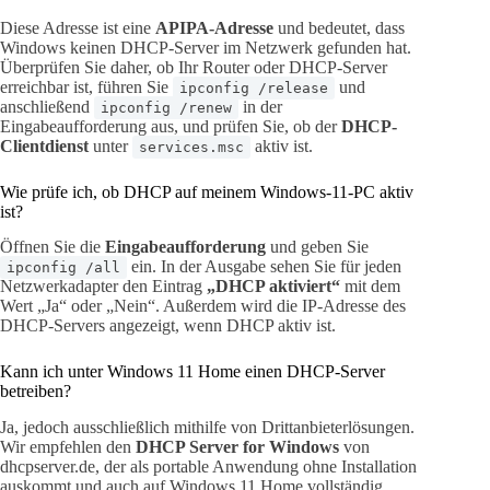
Diese Adresse ist eine
APIPA-Adresse
und bedeutet, dass
Windows keinen DHCP-Server im Netzwerk gefunden hat.
Überprüfen Sie daher, ob Ihr Router oder DHCP-Server
erreichbar ist, führen Sie
und
ipconfig /release
anschließend
in der
ipconfig /renew
Eingabeaufforderung aus, und prüfen Sie, ob der
DHCP-
Clientdienst
unter
aktiv ist.
services.msc
Wie prüfe ich, ob DHCP auf meinem Windows-11-PC aktiv
ist?
Öffnen Sie die
Eingabeaufforderung
und geben Sie
ein. In der Ausgabe sehen Sie für jeden
ipconfig /all
Netzwerkadapter den Eintrag
„DHCP aktiviert“
mit dem
Wert „Ja“ oder „Nein“. Außerdem wird die IP-Adresse des
DHCP-Servers angezeigt, wenn DHCP aktiv ist.
Kann ich unter Windows 11 Home einen DHCP-Server
betreiben?
Ja, jedoch ausschließlich mithilfe von Drittanbieterlösungen.
Wir empfehlen den
DHCP Server for Windows
von
dhcpserver.de, der als portable Anwendung ohne Installation
auskommt und auch auf Windows 11 Home vollständig