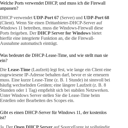
Welche Ports verwendet DHCP, und muss ich die Firewall
anpassen?
DHCP verwendet
UDP-Port 67
(Server) und
UDP-Port 68
(Client). Wenn Sie einen Drittanbieter-DHCP-Server auf
Windows 11 betreiben, muss die Windows-Firewall diese
Ports freigeben. Der
DHCP Server for Windows
bietet
hierfür eine integrierte Funktion an, die die Firewall-
Ausnahme automatisch einträgt.
Was bedeutet die DHCP-Lease-Time, und wie stellt man sie
ein?
Die
Lease-Time
(Laufzeit) legt fest, wie lange ein Client eine
zugewiesene IP-Adresse behalten darf, bevor er sie erneuern
muss. Eine kurze Lease-Time (z. B. 1 Stunde) ist sinnvoll bei
häufig wechselnden Geräten; eine längere Laufzeit (z. B. 8
Stunden oder 1 Tag) empfiehlt sich bei stabilen Netzwerken.
Unter Windows Server stellen Sie die Lease-Time beim
Erstellen oder Bearbeiten des Scopes ein.
Gibt es einen DHCP-Server für Windows 11, der kostenlos
ist?
Ja. Der
Open DHCP Server
auf SourceForge ist vollständig