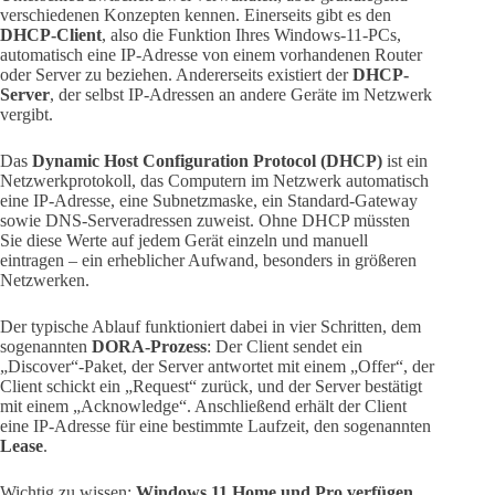
verschiedenen Konzepten kennen. Einerseits gibt es den
DHCP-Client
, also die Funktion Ihres Windows-11-PCs,
automatisch eine IP-Adresse von einem vorhandenen Router
oder Server zu beziehen. Andererseits existiert der
DHCP-
Server
, der selbst IP-Adressen an andere Geräte im Netzwerk
vergibt.
Das
Dynamic Host Configuration Protocol (DHCP)
ist ein
Netzwerkprotokoll, das Computern im Netzwerk automatisch
eine IP-Adresse, eine Subnetzmaske, ein Standard-Gateway
sowie DNS-Serveradressen zuweist. Ohne DHCP müssten
Sie diese Werte auf jedem Gerät einzeln und manuell
eintragen – ein erheblicher Aufwand, besonders in größeren
Netzwerken.
Der typische Ablauf funktioniert dabei in vier Schritten, dem
sogenannten
DORA-Prozess
: Der Client sendet ein
„Discover“-Paket, der Server antwortet mit einem „Offer“, der
Client schickt ein „Request“ zurück, und der Server bestätigt
mit einem „Acknowledge“. Anschließend erhält der Client
eine IP-Adresse für eine bestimmte Laufzeit, den sogenannten
Lease
.
Wichtig zu wissen:
Windows 11 Home und Pro verfügen