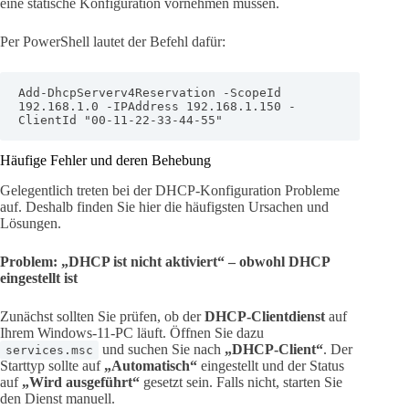
eine statische Konfiguration vornehmen müssen.
Per PowerShell lautet der Befehl dafür:
Add-DhcpServerv4Reservation -ScopeId 
192.168.1.0 -IPAddress 192.168.1.150 -
ClientId "00-11-22-33-44-55"
Häufige Fehler und deren Behebung
Gelegentlich treten bei der DHCP-Konfiguration Probleme
auf. Deshalb finden Sie hier die häufigsten Ursachen und
Lösungen.
Problem: „DHCP ist nicht aktiviert“ – obwohl DHCP
eingestellt ist
Zunächst sollten Sie prüfen, ob der
DHCP-Clientdienst
auf
Ihrem Windows-11-PC läuft. Öffnen Sie dazu
und suchen Sie nach
„DHCP-Client“
. Der
services.msc
Starttyp sollte auf
„Automatisch“
eingestellt und der Status
auf
„Wird ausgeführt“
gesetzt sein. Falls nicht, starten Sie
den Dienst manuell.