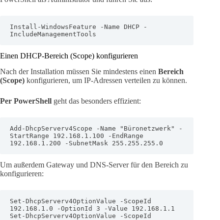
Install-WindowsFeature -Name DHCP -
IncludeManagementTools
Einen DHCP-Bereich (Scope) konfigurieren
Nach der Installation müssen Sie mindestens einen
Bereich
(Scope)
konfigurieren, um IP-Adressen verteilen zu können.
Per PowerShell
geht das besonders effizient:
Add-DhcpServerv4Scope -Name "Büronetzwerk" -
StartRange 192.168.1.100 -EndRange 
192.168.1.200 -SubnetMask 255.255.255.0
Um außerdem Gateway und DNS-Server für den Bereich zu
konfigurieren:
Set-DhcpServerv4OptionValue -ScopeId 
192.168.1.0 -OptionId 3 -Value 192.168.1.1

Set-DhcpServerv4OptionValue -ScopeId 