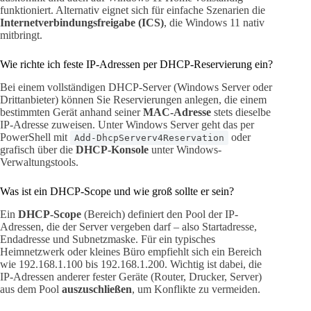
funktioniert. Alternativ eignet sich für einfache Szenarien die
Internetverbindungsfreigabe (ICS)
, die Windows 11 nativ
mitbringt.
Wie richte ich feste IP-Adressen per DHCP-Reservierung ein?
Bei einem vollständigen DHCP-Server (Windows Server oder
Drittanbieter) können Sie Reservierungen anlegen, die einem
bestimmten Gerät anhand seiner
MAC-Adresse
stets dieselbe
IP-Adresse zuweisen. Unter Windows Server geht das per
PowerShell mit
oder
Add-DhcpServerv4Reservation
grafisch über die
DHCP-Konsole
unter Windows-
Verwaltungstools.
Was ist ein DHCP-Scope und wie groß sollte er sein?
Ein
DHCP-Scope
(Bereich) definiert den Pool der IP-
Adressen, die der Server vergeben darf – also Startadresse,
Endadresse und Subnetzmaske. Für ein typisches
Heimnetzwerk oder kleines Büro empfiehlt sich ein Bereich
wie 192.168.1.100 bis 192.168.1.200. Wichtig ist dabei, die
IP-Adressen anderer fester Geräte (Router, Drucker, Server)
aus dem Pool
auszuschließen
, um Konflikte zu vermeiden.