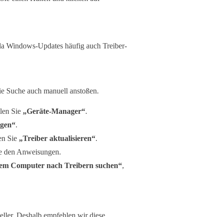
, da Windows-Updates häufig auch Treiber-
ie Suche auch manuell anstoßen.
len Sie
„Geräte-Manager“
.
ngen“
.
en Sie
„Treiber aktualisieren“
.
e den Anweisungen.
em Computer nach Treibern suchen“
,
eller. Deshalb empfehlen wir diese