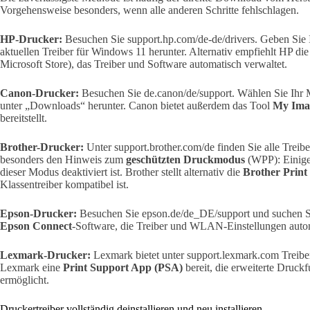
Vorgehensweise besonders, wenn alle anderen Schritte fehlschlagen.
HP-Drucker:
Besuchen Sie support.hp.com/de-de/drivers. Geben Sie 
aktuellen Treiber für Windows 11 herunter. Alternativ empfiehlt HP die
Microsoft Store), das Treiber und Software automatisch verwaltet.
Canon-Drucker:
Besuchen Sie de.canon/de/support. Wählen Sie Ihr 
unter „Downloads“ herunter. Canon bietet außerdem das Tool
My Ima
bereitstellt.
Brother-Drucker:
Unter support.brother.com/de finden Sie alle Treib
besonders den Hinweis zum
geschützten Druckmodus
(WPP): Einige 
dieser Modus deaktiviert ist. Brother stellt alternativ die
Brother Print
Klassentreiber kompatibel ist.
Epson-Drucker:
Besuchen Sie epson.de/de_DE/support und suchen Si
Epson Connect
-Software, die Treiber und WLAN-Einstellungen autom
Lexmark-Drucker:
Lexmark bietet unter support.lexmark.com Treiber
Lexmark eine
Print Support App (PSA)
bereit, die erweiterte Dru
ermöglicht.
Druckertreiber vollständig deinstallieren und neu installieren