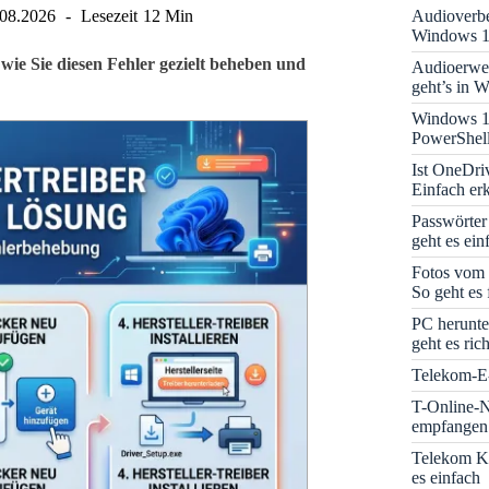
Audioverbe
.08.2026
Lesezeit
12 Min
Windows 1
ie Sie diesen Fehler gezielt beheben und
Audioerwei
geht’s in 
Windows 1
PowerShell
Ist OneDri
Einfach erk
Passwörter
geht es ein
Fotos vom 
So geht es 
PC herunte
geht es rich
Telekom-E-
T-Online-N
empfangen:
Telekom K
es einfach