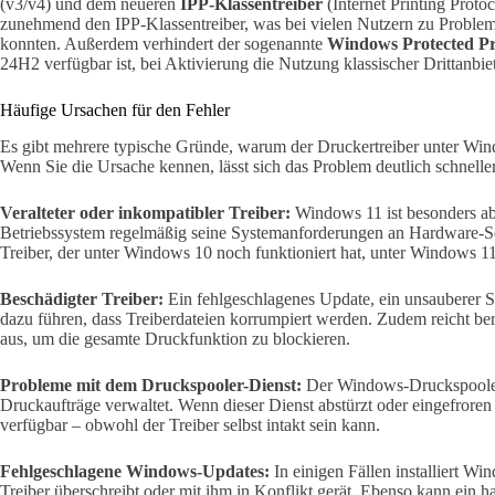
(v3/v4) und dem neueren
IPP-Klassentreiber
(Internet Printing Protoc
zunehmend den IPP-Klassentreiber, was bei vielen Nutzern zu Problem
konnten. Außerdem verhindert der sogenannte
Windows Protected P
24H2 verfügbar ist, bei Aktivierung die Nutzung klassischer Drittanbiet
Häufige Ursachen für den Fehler
Es gibt mehrere typische Gründe, warum der Druckertreiber unter Windo
Wenn Sie die Ursache kennen, lässt sich das Problem deutlich schnelle
Veralteter oder inkompatibler Treiber:
Windows 11 ist besonders ab
Betriebssystem regelmäßig seine Systemanforderungen an Hardware-Sch
Treiber, der unter Windows 10 noch funktioniert hat, unter Windows 11 
Beschädigter Treiber:
Ein fehlgeschlagenes Update, ein unsauberer S
dazu führen, dass Treiberdateien korrumpiert werden. Zudem reicht bere
aus, um die gesamte Druckfunktion zu blockieren.
Probleme mit dem Druckspooler-Dienst:
Der Windows-Druckspooler i
Druckaufträge verwaltet. Wenn dieser Dienst abstürzt oder eingefroren 
verfügbar – obwohl der Treiber selbst intakt sein kann.
Fehlgeschlagene Windows-Updates:
In einigen Fällen installiert W
Treiber überschreibt oder mit ihm in Konflikt gerät. Ebenso kann ein h