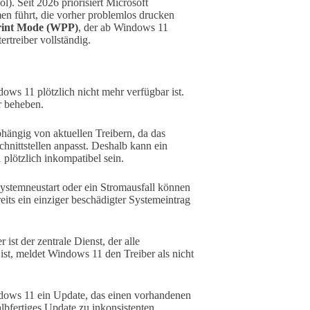
ol). Seit 2026 priorisiert Microsoft
en führt, die vorher problemlos drucken
rint Mode (WPP)
, der ab Windows 11
ertreiber vollständig.
ws 11 plötzlich nicht mehr verfügbar ist.
r beheben.
hängig von aktuellen Treibern, da das
nittstellen anpasst. Deshalb kann ein
plötzlich inkompatibel sein.
ystemneustart oder ein Stromausfall können
its ein einziger beschädigter Systemeintrag
st der zentrale Dienst, der alle
ist, meldet Windows 11 den Treiber als nicht
indows 11 ein Update, das einen vorhandenen
albfertiges Update zu inkonsistenten