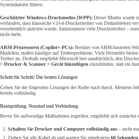
Systemdateien führen.
Geschützter Windows-Druckmodus (WPP):
Dieser Modus wurde m
verhindert, dass klassische v3/v4-Druckertreiber von Drittanbietern 
versehentlich aktiviert wurde, funktionieren viele Druckertreiber – zu
nicht mehr.
ARM-Prozessoren (Copilot+-PCs):
Besitzer von ARM-basierten Wi
Modellen, stoßen häufiger auf Treiberprobleme. Viele Hersteller biet
Treiber an. Deshalb empfiehlt Microsoft hier ausdrücklich, den Druck
> Drucker & Scanner > Gerät hinzufügen
einzubinden, statt ein In
Schritt für Schritt: Die besten Lösungen
Gehen Sie die folgenden Lösungen der Reihe nach durch. Meistens behe
bereits vollständig.
Basisprüfung: Neustart und Verbindung
Bevor Sie aufwendige Maßnahmen ergreifen, empfiehlt sich zunächst e
Schalten Sie Drucker und Computer vollständig aus
– nicht nu
Ziehen Sie alle Kabel ab und warten Sie mindestens
60 Sekunden