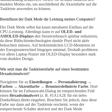
dunklen Modus ein, um anschließend die Akzentfarbe auf die
Taskleiste anwenden zu können.
Beeinflusst der Dark Mode die Leistung meines Computers?
Der Dark Mode selbst hat kaum messbaren Einfluss auf die
CPU-Leistung. Allerdings kann er auf
OLED- und
AMOLED-Displays
den Stromverbrauch spürbar reduzieren,
da diese Bildschirmtechnologien dunkle Pixel nicht aktiv
beleuchten müssen. Auf herkömmlichen LCD-Monitoren ist
der Energieunterschied hingegen minimal. Deshalb profitieren
vor allem Laptop-Nutzer mit OLED-Display besonders stark
vom dunklen Design.
Wie setzt man die Taskleistenfarbe auf einen bestimmten
Hexadezimalwert?
Navigieren Sie zu
Einstellungen → Personalisierung →
Farben → Akzentfarbe → Benutzerdefinierte Farbe
. Dort
können Sie im Farbauswahl-Dialog im entsprechenden Feld
einen
Hexadezimalwert
(z. B. #1A1A2E für ein tiefes
Dunkelblau) direkt eingeben. Beachten Sie jedoch, dass diese
Farbe nur dann auf der Taskleiste erscheint, wenn der
entsprechende Schalter aktiviert und der Dark Mode