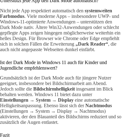
Unterstützt jede App den Dark Mode automatisch?
Nicht jede App respektiert automatisch den
systemweiten
Farbmodus
. Viele moderne Apps – insbesondere UWP- und
Windows-11-optimierte Anwendungen – unterstützen den
Dark Mode nativ. Ältere Win32-Anwendungen oder schlecht
gepflegte Apps zeigen hingegen möglicherweise weiterhin ein
helles Design. Für Browser wie Chrome oder Edge empfiehlt
sich in solchen Fällen die Erweiterung
„Dark Reader“
, die
auch nicht angepasste Webseiten dunkel einfärbt.
Ist der Dark Mode in Windows 11 auch für Kinder und
Jugendliche empfehlenswert?
Grundsätzlich ist der Dark Mode auch für jüngere Nutzer
geeignet, insbesondere bei Bildschirmarbeit am Abend.
Jedoch sollte die
Bildschirmhelligkeit
insgesamt im Blick
behalten werden. Windows 11 bietet dazu unter
Einstellungen → System → Display
eine automatische
Helligkeitsanpassung. Ebenso lässt sich der
Nachtmodus
(Einstellungen → System → Display → Nachtmodus)
aktivieren, der den Blauanteil des Bildschirms reduziert und so
zusätzlich die Augen entlastet.
Fazit