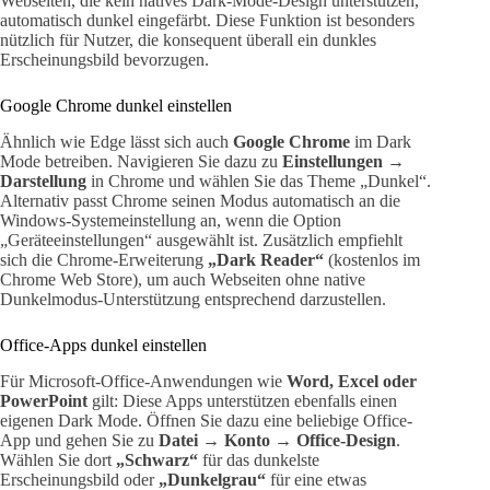
Webseiten, die kein natives Dark-Mode-Design unterstützen,
automatisch dunkel eingefärbt. Diese Funktion ist besonders
nützlich für Nutzer, die konsequent überall ein dunkles
Erscheinungsbild bevorzugen.
Google Chrome dunkel einstellen
Ähnlich wie Edge lässt sich auch
Google Chrome
im Dark
Mode betreiben. Navigieren Sie dazu zu
Einstellungen →
Darstellung
in Chrome und wählen Sie das Theme „Dunkel“.
Alternativ passt Chrome seinen Modus automatisch an die
Windows-Systemeinstellung an, wenn die Option
„Geräteeinstellungen“ ausgewählt ist. Zusätzlich empfiehlt
sich die Chrome-Erweiterung
„Dark Reader“
(kostenlos im
Chrome Web Store), um auch Webseiten ohne native
Dunkelmodus-Unterstützung entsprechend darzustellen.
Office-Apps dunkel einstellen
Für Microsoft-Office-Anwendungen wie
Word, Excel oder
PowerPoint
gilt: Diese Apps unterstützen ebenfalls einen
eigenen Dark Mode. Öffnen Sie dazu eine beliebige Office-
App und gehen Sie zu
Datei → Konto → Office-Design
.
Wählen Sie dort
„Schwarz“
für das dunkelste
Erscheinungsbild oder
„Dunkelgrau“
für eine etwas