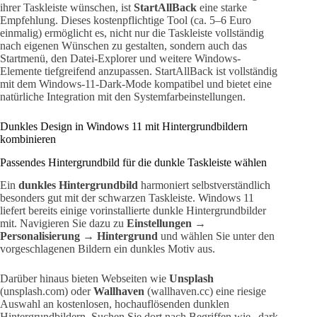
ihrer Taskleiste wünschen, ist
StartAllBack
eine starke
Empfehlung. Dieses kostenpflichtige Tool (ca. 5–6 Euro
einmalig) ermöglicht es, nicht nur die Taskleiste vollständig
nach eigenen Wünschen zu gestalten, sondern auch das
Startmenü, den Datei-Explorer und weitere Windows-
Elemente tiefgreifend anzupassen. StartAllBack ist vollständig
mit dem Windows-11-Dark-Mode kompatibel und bietet eine
natürliche Integration mit den Systemfarbeinstellungen.
Dunkles Design in Windows 11 mit Hintergrundbildern
kombinieren
Passendes Hintergrundbild für die dunkle Taskleiste wählen
Ein
dunkles Hintergrundbild
harmoniert selbstverständlich
besonders gut mit der schwarzen Taskleiste. Windows 11
liefert bereits einige vorinstallierte dunkle Hintergrundbilder
mit. Navigieren Sie dazu zu
Einstellungen →
Personalisierung → Hintergrund
und wählen Sie unter den
vorgeschlagenen Bildern ein dunkles Motiv aus.
Darüber hinaus bieten Webseiten wie
Unsplash
(unsplash.com) oder
Wallhaven
(wallhaven.cc) eine riesige
Auswahl an kostenlosen, hochauflösenden dunklen
Hintergrundbildern. Suchen Sie dort nach Begriffen wie „dark