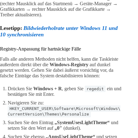
(rechter Mausklick auf das Startmenü → Geräte-Manager →
Grafikkarten → rechter Mausklick auf die Grafikkarte →
Treiber aktualisieren).
Lesetipp:
Bildwiederholrate unter Windows 11 und
10 synchronisieren
Registry-Anpassung für hartnäckige Fälle
Falls alle anderen Methoden nicht helfen, kann die Taskleiste
außerdem direkt über die
Windows-Registry
auf dunkel
gesetzt werden. Gehen Sie dabei äußerst vorsichtig vor, da
falsche Einträge das System destabilisieren können:
Drücken Sie
Windows + R
, geben Sie
ein und
regedit
bestätigen Sie mit Enter.
Navigieren Sie zu:
HKEY_CURRENT_USER\Software\Microsoft\Windows\
CurrentVersion\Themes\Personalize
Suchen Sie den Eintrag
„SystemUsesLightTheme“
und
setzen Sie den Wert auf
„0″
(dunkel).
Suchen Sie ebenso
„AppsUseLightTheme“
und setzen