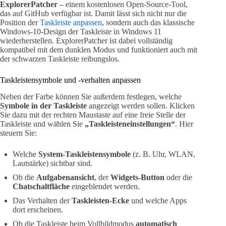
ExplorerPatcher
– einem kostenlosen Open-Source-Tool,
das auf GitHub verfügbar ist. Damit lässt sich nicht nur die
Position der
Taskleiste anpassen
, sondern auch das klassische
Windows-10-Design der Taskleiste in Windows 11
wiederherstellen. ExplorerPatcher ist dabei vollständig
kompatibel mit dem dunklen Modus und funktioniert auch mit
der schwarzen Taskleiste reibungslos.
Taskleistensymbole und -verhalten anpassen
Neben der Farbe können Sie außerdem festlegen, welche
Symbole in der Taskleiste
angezeigt werden sollen. Klicken
Sie dazu mit der rechten Maustaste auf eine freie Stelle der
Taskleiste und wählen Sie
„Taskleisteneinstellungen“
. Hier
steuern Sie:
Welche
System-Taskleistensymbole
(z. B. Uhr, WLAN,
Lautstärke) sichtbar sind.
Ob die
Aufgabenansicht
, der
Widgets-Button
oder die
Chatschaltfläche
eingeblendet werden.
Das Verhalten der
Taskleisten-Ecke
und welche Apps
dort erscheinen.
Ob die Taskleiste beim Vollbildmodus
automatisch