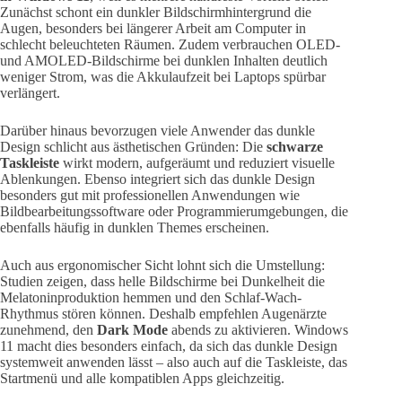
Zunächst schont ein dunkler Bildschirmhintergrund die
Augen, besonders bei längerer Arbeit am Computer in
schlecht beleuchteten Räumen. Zudem verbrauchen OLED-
und AMOLED-Bildschirme bei dunklen Inhalten deutlich
weniger Strom, was die Akkulaufzeit bei Laptops spürbar
verlängert.
Darüber hinaus bevorzugen viele Anwender das dunkle
Design schlicht aus ästhetischen Gründen: Die
schwarze
Taskleiste
wirkt modern, aufgeräumt und reduziert visuelle
Ablenkungen. Ebenso integriert sich das dunkle Design
besonders gut mit professionellen Anwendungen wie
Bildbearbeitungssoftware oder Programmierumgebungen, die
ebenfalls häufig in dunklen Themes erscheinen.
Auch aus ergonomischer Sicht lohnt sich die Umstellung:
Studien zeigen, dass helle Bildschirme bei Dunkelheit die
Melatoninproduktion hemmen und den Schlaf-Wach-
Rhythmus stören können. Deshalb empfehlen Augenärzte
zunehmend, den
Dark Mode
abends zu aktivieren. Windows
11 macht dies besonders einfach, da sich das dunkle Design
systemweit anwenden lässt – also auch auf die Taskleiste, das
Startmenü und alle kompatiblen Apps gleichzeitig.