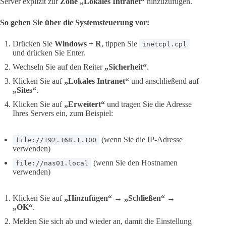
Server explizit zur
Zone „Lokales Intranet“
hinzuzufügen.
So gehen Sie über die Systemsteuerung vor:
Drücken Sie
Windows + R
, tippen Sie
inetcpl.cpl
und drücken Sie Enter.
Wechseln Sie auf den Reiter
„Sicherheit“
.
Klicken Sie auf
„Lokales Intranet“
und anschließend auf
„Sites“
.
Klicken Sie auf
„Erweitert“
und tragen Sie die Adresse
Ihres Servers ein, zum Beispiel:
(wenn Sie die IP-Adresse
file://192.168.1.100
verwenden)
(wenn Sie den Hostnamen
file://nas01.local
verwenden)
Klicken Sie auf
„Hinzufügen“
→
„Schließen“
→
„OK“
.
Melden Sie sich ab und wieder an, damit die Einstellung