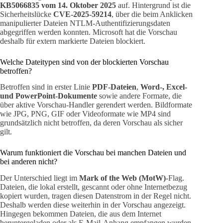
KB5066835 vom 14. Oktober 2025
auf. Hintergrund ist die
Sicherheitslücke
CVE-2025-59214
, über die beim Anklicken
manipulierter Dateien NTLM-Authentifizierungsdaten
abgegriffen werden konnten. Microsoft hat die Vorschau
deshalb für extern markierte Dateien blockiert.
Welche Dateitypen sind von der blockierten Vorschau
betroffen?
Betroffen sind in erster Linie
PDF-Dateien
,
Word-, Excel-
und PowerPoint-Dokumente
sowie andere Formate, die
über aktive Vorschau-Handler gerendert werden. Bildformate
wie JPG, PNG, GIF oder Videoformate wie MP4 sind
grundsätzlich nicht betroffen, da deren Vorschau als sicher
gilt.
Warum funktioniert die Vorschau bei manchen Dateien und
bei anderen nicht?
Der Unterschied liegt im
Mark of the Web (MotW)
-Flag.
Dateien, die lokal erstellt, gescannt oder ohne Internetbezug
kopiert wurden, tragen diesen Datenstrom in der Regel nicht.
Deshalb werden diese weiterhin in der Vorschau angezeigt.
Hingegen bekommen Dateien, die aus dem Internet
heruntergeladen oder als E-Mail-Anhang empfangen wurden,