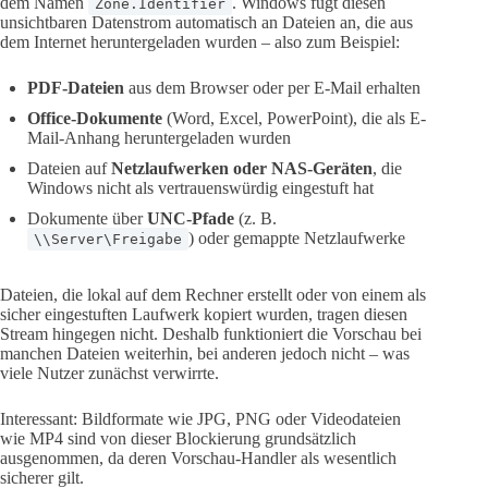
dem Namen
. Windows fügt diesen
Zone.Identifier
unsichtbaren Datenstrom automatisch an Dateien an, die aus
dem Internet heruntergeladen wurden – also zum Beispiel:
PDF-Dateien
aus dem Browser oder per E-Mail erhalten
Office-Dokumente
(Word, Excel, PowerPoint), die als E-
Mail-Anhang heruntergeladen wurden
Dateien auf
Netzlaufwerken oder NAS-Geräten
, die
Windows nicht als vertrauenswürdig eingestuft hat
Dokumente über
UNC-Pfade
(z. B.
) oder gemappte Netzlaufwerke
\\Server\Freigabe
Dateien, die lokal auf dem Rechner erstellt oder von einem als
sicher eingestuften Laufwerk kopiert wurden, tragen diesen
Stream hingegen nicht. Deshalb funktioniert die Vorschau bei
manchen Dateien weiterhin, bei anderen jedoch nicht – was
viele Nutzer zunächst verwirrte.
Interessant: Bildformate wie JPG, PNG oder Videodateien
wie MP4 sind von dieser Blockierung grundsätzlich
ausgenommen, da deren Vorschau-Handler als wesentlich
sicherer gilt.