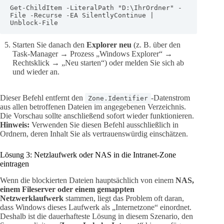
Get-ChildItem -LiteralPath "D:\IhrOrdner" -
File -Recurse -EA SilentlyContinue | 
Unblock-File
Starten Sie danach den
Explorer neu
(z. B. über den
Task-Manager → Prozess „Windows Explorer“ →
Rechtsklick → „Neu starten“) oder melden Sie sich ab
und wieder an.
Dieser Befehl entfernt den
-Datenstrom
Zone.Identifier
aus allen betroffenen Dateien im angegebenen Verzeichnis.
Die Vorschau sollte anschließend sofort wieder funktionieren.
Hinweis:
Verwenden Sie diesen Befehl ausschließlich in
Ordnern, deren Inhalt Sie als vertrauenswürdig einschätzen.
Lösung 3: Netzlaufwerk oder NAS in die Intranet-Zone
eintragen
Wenn die blockierten Dateien hauptsächlich von einem
NAS,
einem Fileserver oder einem gemappten
Netzwerklaufwerk
stammen, liegt das Problem oft daran,
dass Windows dieses Laufwerk als „Internetzone“ einordnet.
Deshalb ist die dauerhafteste Lösung in diesem Szenario, den