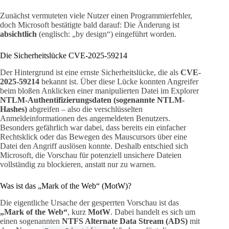
Zunächst vermuteten viele Nutzer einen Programmierfehler,
doch Microsoft bestätigte bald darauf: Die Änderung ist
absichtlich
(englisch: „by design“) eingeführt worden.
Die Sicherheitslücke CVE-2025-59214
Der Hintergrund ist eine ernste Sicherheitslücke, die als
CVE-
2025-59214
bekannt ist. Über diese Lücke konnten Angreifer
beim bloßen Anklicken einer manipulierten Datei im Explorer
NTLM-Authentifizierungsdaten (sogenannte NTLM-
Hashes)
abgreifen – also die verschlüsselten
Anmeldeinformationen des angemeldeten Benutzers.
Besonders gefährlich war dabei, dass bereits ein einfacher
Rechtsklick oder das Bewegen des Mauscursors über eine
Datei den Angriff auslösen konnte. Deshalb entschied sich
Microsoft, die Vorschau für potenziell unsichere Dateien
vollständig zu blockieren, anstatt nur zu warnen.
Was ist das „Mark of the Web“ (MotW)?
Die eigentliche Ursache der gesperrten Vorschau ist das
„Mark of the Web“
, kurz
MotW
. Dabei handelt es sich um
einen sogenannten
NTFS Alternate Data Stream (ADS)
mit