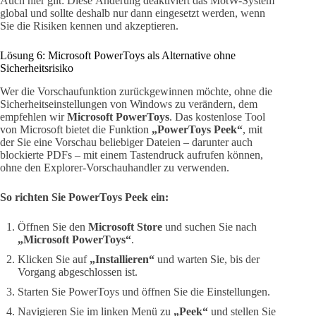
Auch hier gilt: Diese Änderung deaktiviert das MotW-System
global und sollte deshalb nur dann eingesetzt werden, wenn
Sie die Risiken kennen und akzeptieren.
Lösung 6: Microsoft PowerToys als Alternative ohne
Sicherheitsrisiko
Wer die Vorschaufunktion zurückgewinnen möchte, ohne die
Sicherheitseinstellungen von Windows zu verändern, dem
empfehlen wir
Microsoft PowerToys
. Das kostenlose Tool
von Microsoft bietet die Funktion
„PowerToys Peek“
, mit
der Sie eine Vorschau beliebiger Dateien – darunter auch
blockierte PDFs – mit einem Tastendruck aufrufen können,
ohne den Explorer-Vorschauhandler zu verwenden.
So richten Sie PowerToys Peek ein:
Öffnen Sie den
Microsoft Store
und suchen Sie nach
„Microsoft PowerToys“
.
Klicken Sie auf
„Installieren“
und warten Sie, bis der
Vorgang abgeschlossen ist.
Starten Sie PowerToys und öffnen Sie die Einstellungen.
Navigieren Sie im linken Menü zu
„Peek“
und stellen Sie