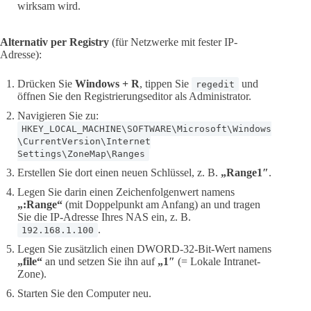
wirksam wird.
Alternativ per Registry
(für Netzwerke mit fester IP-
Adresse):
Drücken Sie
Windows + R
, tippen Sie
und
regedit
öffnen Sie den Registrierungseditor als Administrator.
Navigieren Sie zu:
HKEY_LOCAL_MACHINE\SOFTWARE\Microsoft\Windows
\CurrentVersion\Internet
Settings\ZoneMap\Ranges
Erstellen Sie dort einen neuen Schlüssel, z. B.
„Range1″
.
Legen Sie darin einen Zeichenfolgenwert namens
„:Range“
(mit Doppelpunkt am Anfang) an und tragen
Sie die IP-Adresse Ihres NAS ein, z. B.
.
192.168.1.100
Legen Sie zusätzlich einen DWORD-32-Bit-Wert namens
„file“
an und setzen Sie ihn auf
„1″
(= Lokale Intranet-
Zone).
Starten Sie den Computer neu.