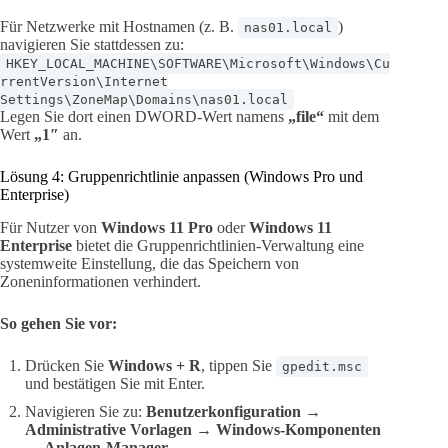
Für Netzwerke mit Hostnamen (z. B.
)
nas01.local
navigieren Sie stattdessen zu:
HKEY_LOCAL_MACHINE\SOFTWARE\Microsoft\Windows\Cu
rrentVersion\Internet
Settings\ZoneMap\Domains\nas01.local
Legen Sie dort einen DWORD-Wert namens
„file“
mit dem
Wert
„1″
an.
Lösung 4: Gruppenrichtlinie anpassen (Windows Pro und
Enterprise)
Für Nutzer von
Windows 11 Pro
oder
Windows 11
Enterprise
bietet die Gruppenrichtlinien-Verwaltung eine
systemweite Einstellung, die das Speichern von
Zoneninformationen verhindert.
So gehen Sie vor:
Drücken Sie
Windows + R
, tippen Sie
gpedit.msc
und bestätigen Sie mit Enter.
Navigieren Sie zu:
Benutzerkonfiguration →
Administrative Vorlagen → Windows-Komponenten
→ Anlagen-Manager