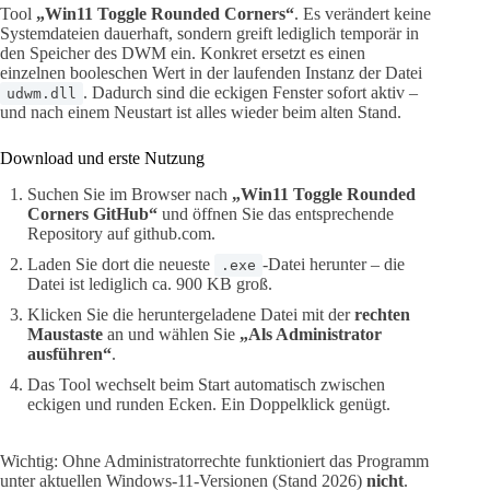
Tool
„Win11 Toggle Rounded Corners“
. Es verändert keine
Systemdateien dauerhaft, sondern greift lediglich temporär in
den Speicher des DWM ein. Konkret ersetzt es einen
einzelnen booleschen Wert in der laufenden Instanz der Datei
. Dadurch sind die eckigen Fenster sofort aktiv –
udwm.dll
und nach einem Neustart ist alles wieder beim alten Stand.
Download und erste Nutzung
Suchen Sie im Browser nach
„Win11 Toggle Rounded
Corners GitHub“
und öffnen Sie das entsprechende
Repository auf github.com.
Laden Sie dort die neueste
-Datei herunter – die
.exe
Datei ist lediglich ca. 900 KB groß.
Klicken Sie die heruntergeladene Datei mit der
rechten
Maustaste
an und wählen Sie
„Als Administrator
ausführen“
.
Das Tool wechselt beim Start automatisch zwischen
eckigen und runden Ecken. Ein Doppelklick genügt.
Wichtig: Ohne Administratorrechte funktioniert das Programm
unter aktuellen Windows-11-Versionen (Stand 2026)
nicht
.