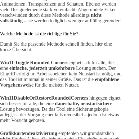
Animationen, Transparenzen und Schatten. Ebenso werden
viele Designelemente stark vereinfacht. Abgerundete Ecken
verschwinden durch diese Methode allerdings
nicht
vollständig
– sie werden lediglich weniger auffällig gerendert.
Welche Methode ist die richtige für Sie?
Damit Sie die passende Methode schnell finden, hier eine
kurze Übersicht:
Win11 Toggle Rounded Corners
eignet sich für alle, die
eine
einfache, jederzeit umkehrbare
Lösung suchen. Der
Eingriff erfolgt im Arbeitsspeicher, kein Neustart ist nötig, und
das Tool ist minimal in seiner Größe. Das ist die
empfohlene
Vorgehensweise
für die meisten Nutzer.
Win11DisableOrRestoreRoundedCorners
hingegen eignet
sich besser für alle, die eine
dauerhafte, neustartsichere
Lösung bevorzugen. Da das Tool eine Sicherungskopie
anlegt, ist der Vorgang ebenfalls reversibel – jedoch ist etwas
mehr Vorsicht geboten.
Grafikkartendeaktivierung
empfehlen wir grundsätzlich
nicht
für den Alltag. Sie bringt zu viele Einschränkungen mit