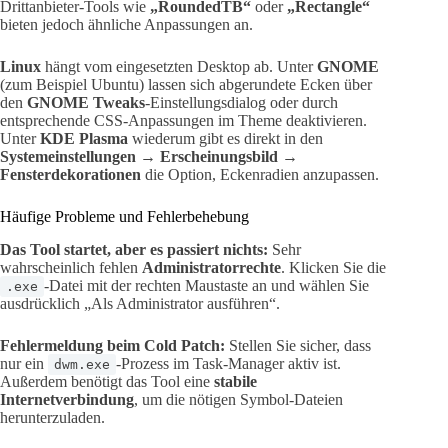
Drittanbieter-Tools wie
„RoundedTB“
oder
„Rectangle“
bieten jedoch ähnliche Anpassungen an.
Linux
hängt vom eingesetzten Desktop ab. Unter
GNOME
(zum Beispiel Ubuntu) lassen sich abgerundete Ecken über
den
GNOME Tweaks
-Einstellungsdialog oder durch
entsprechende CSS-Anpassungen im Theme deaktivieren.
Unter
KDE Plasma
wiederum gibt es direkt in den
Systemeinstellungen → Erscheinungsbild →
Fensterdekorationen
die Option, Eckenradien anzupassen.
Häufige Probleme und Fehlerbehebung
Das Tool startet, aber es passiert nichts:
Sehr
wahrscheinlich fehlen
Administratorrechte
. Klicken Sie die
-Datei mit der rechten Maustaste an und wählen Sie
.exe
ausdrücklich „Als Administrator ausführen“.
Fehlermeldung beim Cold Patch:
Stellen Sie sicher, dass
nur ein
-Prozess im Task-Manager aktiv ist.
dwm.exe
Außerdem benötigt das Tool eine
stabile
Internetverbindung
, um die nötigen Symbol-Dateien
herunterzuladen.