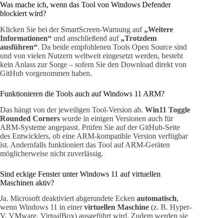
Was mache ich, wenn das Tool von Windows Defender
blockiert wird?
Klicken Sie bei der SmartScreen-Warnung auf
„Weitere
Informationen“
und anschließend auf
„Trotzdem
ausführen“
. Da beide empfohlenen Tools Open Source sind
und von vielen Nutzern weltweit eingesetzt werden, besteht
kein Anlass zur Sorge – sofern Sie den Download direkt von
GitHub vorgenommen haben.
Funktionieren die Tools auch auf Windows 11 ARM?
Das hängt von der jeweiligen Tool-Version ab.
Win11 Toggle
Rounded Corners
wurde in einigen Versionen auch für
ARM-Systeme angepasst. Prüfen Sie auf der GitHub-Seite
des Entwicklers, ob eine ARM-kompatible Version verfügbar
ist. Andernfalls funktioniert das Tool auf ARM-Geräten
möglicherweise nicht zuverlässig.
Sind eckige Fenster unter Windows 11 auf virtuellen
Maschinen aktiv?
Ja. Microsoft deaktiviert abgerundete Ecken
automatisch
,
wenn Windows 11 in einer
virtuellen Maschine
(z. B. Hyper-
V, VMware, VirtualBox) ausgeführt wird. Zudem werden sie