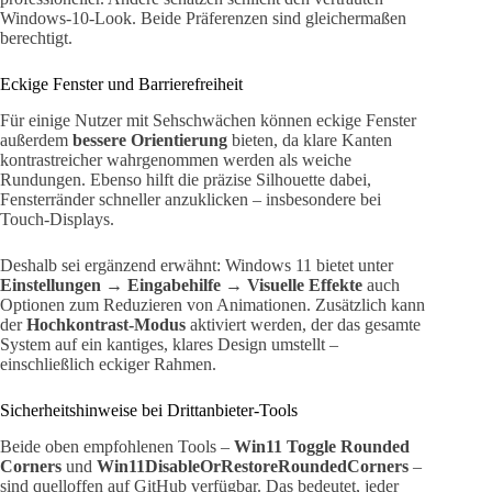
Windows-10-Look. Beide Präferenzen sind gleichermaßen
berechtigt.
Eckige Fenster und Barrierefreiheit
Für einige Nutzer mit Sehschwächen können eckige Fenster
außerdem
bessere Orientierung
bieten, da klare Kanten
kontrastreicher wahrgenommen werden als weiche
Rundungen. Ebenso hilft die präzise Silhouette dabei,
Fensterränder schneller anzuklicken – insbesondere bei
Touch-Displays.
Deshalb sei ergänzend erwähnt: Windows 11 bietet unter
Einstellungen → Eingabehilfe → Visuelle Effekte
auch
Optionen zum Reduzieren von Animationen. Zusätzlich kann
der
Hochkontrast-Modus
aktiviert werden, der das gesamte
System auf ein kantiges, klares Design umstellt –
einschließlich eckiger Rahmen.
Sicherheitshinweise bei Drittanbieter-Tools
Beide oben empfohlenen Tools –
Win11 Toggle Rounded
Corners
und
Win11DisableOrRestoreRoundedCorners
–
sind quelloffen auf GitHub verfügbar. Das bedeutet, jeder