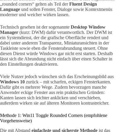
„rounded corners“ gelten als Teil der
Fluent Design
Language
und sollen Fenster, Dialoge sowie Kontextmenüs
moderner und weicher wirken lassen.
Technisch gesehen ist der sogenannte
Desktop Window
Manager
(kurz: DWM) dafür verantwortlich. Der DWM ist
ein Systemdienst, der die grafische Oberfläche rendert und
dabei unter anderem Transparenz, Miniaturansichten in der
Taskleiste sowie eben die Fensterabrundung steuert. Ohne
diesen Dienst würde Windows gar nicht erst starten. Deshalb
lässt sich die Abrundung nicht einfach über einen Schalter in
den Einstellungen deaktivieren.
Viele Nutzer jedoch wünschen sich das Erscheinungsbild aus
Windows 10
zurück – mit scharfen, eckigen Fensterkanten.
Dafür gibt es mehrere Wege. Zudem bevorzugen manche
Anwender eckige Fenster aus rein praktischen Gründen:
Kanten lassen sich leichter anklicken und verschieben,
außerdem wirken sie auf älteren Monitoren kontrastreicher.
Methode 1: Win11 Toggle Rounded Corners (empfohlene
Vorgehensweise)
Die mit Abstand
einfachste und sicherste Methode
ist das