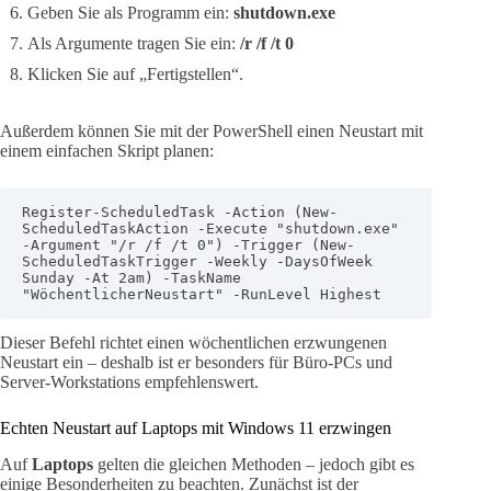
Geben Sie als Programm ein:
shutdown.exe
Als Argumente tragen Sie ein:
/r /f /t 0
Klicken Sie auf „Fertigstellen“.
Außerdem können Sie mit der PowerShell einen Neustart mit
einem einfachen Skript planen:
Register-ScheduledTask -Action (New-
ScheduledTaskAction -Execute "shutdown.exe" 
-Argument "/r /f /t 0") -Trigger (New-
ScheduledTaskTrigger -Weekly -DaysOfWeek 
Sunday -At 2am) -TaskName 
"WöchentlicherNeustart" -RunLevel Highest
Dieser Befehl richtet einen wöchentlichen erzwungenen
Neustart ein – deshalb ist er besonders für Büro-PCs und
Server-Workstations empfehlenswert.
Echten Neustart auf Laptops mit Windows 11 erzwingen
Auf
Laptops
gelten die gleichen Methoden – jedoch gibt es
einige Besonderheiten zu beachten. Zunächst ist der