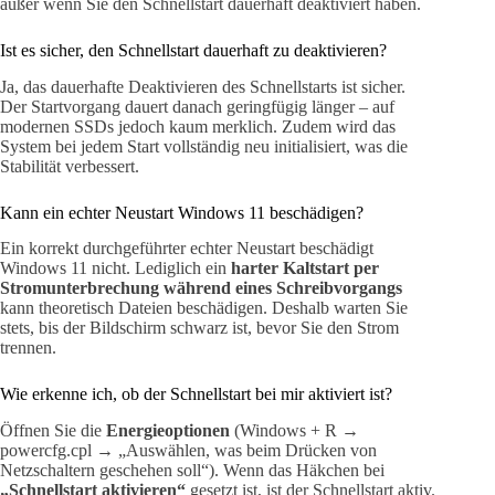
außer wenn Sie den Schnellstart dauerhaft deaktiviert haben.
Ist es sicher, den Schnellstart dauerhaft zu deaktivieren?
Ja, das dauerhafte Deaktivieren des Schnellstarts ist sicher.
Der Startvorgang dauert danach geringfügig länger – auf
modernen SSDs jedoch kaum merklich. Zudem wird das
System bei jedem Start vollständig neu initialisiert, was die
Stabilität verbessert.
Kann ein echter Neustart Windows 11 beschädigen?
Ein korrekt durchgeführter echter Neustart beschädigt
Windows 11 nicht. Lediglich ein
harter Kaltstart per
Stromunterbrechung während eines Schreibvorgangs
kann theoretisch Dateien beschädigen. Deshalb warten Sie
stets, bis der Bildschirm schwarz ist, bevor Sie den Strom
trennen.
Wie erkenne ich, ob der Schnellstart bei mir aktiviert ist?
Öffnen Sie die
Energieoptionen
(Windows + R →
powercfg.cpl → „Auswählen, was beim Drücken von
Netzschaltern geschehen soll“). Wenn das Häkchen bei
„Schnellstart aktivieren“
gesetzt ist, ist der Schnellstart aktiv.