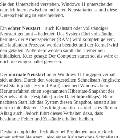
Sie den Unterschied verstehen. Windows 11 unterscheidet
nämlich intern zwischen mehreren Neustartarten – und diese
Unterscheidung ist entscheidend.
Ein
echter Neustart
– auch Kaltstart oder vollständiger
Neustart genannt – bedeutet: Das System fährt vollständig
herunter, der Arbeitsspeicher (RAM) wird komplett geleert,
alle laufenden Prozesse werden beendet und der Kernel wird
neu geladen. Außerdem werden sämtliche Treiber neu
initialisiert. Kurz gesagt: Der Computer startet so, als wäre er
noch nie eingeschaltet gewesen.
Der
normale Neustart
unter Windows 11 hingegen verhält
sich anders. Durch den voreingestellten Schnellstart (englisch:
Fast Startup oder Hybrid Boot) speichert Windows beim
Herunterfahren einen sogenannten Hibernate-Snapshot des
Kernels auf der Festplatte (in der Datei
hiberfil.sys
). Beim
nächsten Start lädt das System diesen Snapshot, anstatt alles
neu zu initialisieren. Das klingt praktisch – und ist es für den
Alltag auch. Jedoch führt dieses Verhalten dazu, dass
bestimmte Fehler und Zustände erhalten bleiben.
Deshalb empfehlen Techniker bei Problemen ausdrücklich
einen echten Neustart – also einen Kaltstart ohne Schnellstart-