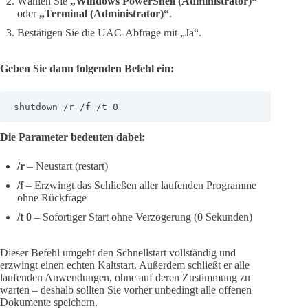
Wählen Sie
„Windows PowerShell (Administrator)“
oder
„Terminal (Administrator)“
.
Bestätigen Sie die UAC-Abfrage mit „Ja“.
Geben Sie dann folgenden Befehl ein:
shutdown /r /f /t 0
Die Parameter bedeuten dabei:
/r
– Neustart (restart)
/f
– Erzwingt das Schließen aller laufenden Programme
ohne Rückfrage
/t 0
– Sofortiger Start ohne Verzögerung (0 Sekunden)
Dieser Befehl umgeht den Schnellstart vollständig und
erzwingt einen echten Kaltstart. Außerdem schließt er alle
laufenden Anwendungen, ohne auf deren Zustimmung zu
warten – deshalb sollten Sie vorher unbedingt alle offenen
Dokumente speichern.