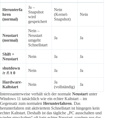
Ja –
Herunterfa
Nein
Snapshot
hren
(Kernel-
Nein
wird
(normal)
Snapshot)
gespeichert
Nein –
Neustart
Neustart
Ja
Ja
(normal)
umgeht
Schnellstart
Shift +
Nein
Ja
Ja
Neustart
shutdown
Nein
Ja
Ja
/r /f /t 0
Hardware-
Ja
Nein
Ja
Kaltstart
(vollständig)
Interessanterweise verhält sich der normale
Neustart
unter
Windows 11 tatsächlich wie ein echter Kaltstart – im
Gegensatz zum normalen
Herunterfahren
. Das
herunterfahren mit aktiviertem Schnellstart ist hingegen kein
echter Kaltstart. Deshalb ist das tägliche „PC ausschalten und
wieder einschalten“ oft kein echter Neustart, sondern nur das