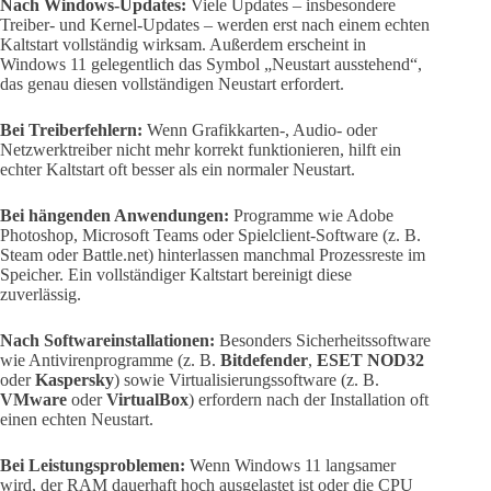
Nach Windows-Updates:
Viele Updates – insbesondere
Treiber- und Kernel-Updates – werden erst nach einem echten
Kaltstart vollständig wirksam. Außerdem erscheint in
Windows 11 gelegentlich das Symbol „Neustart ausstehend“,
das genau diesen vollständigen Neustart erfordert.
Bei Treiberfehlern:
Wenn Grafikkarten-, Audio- oder
Netzwerktreiber nicht mehr korrekt funktionieren, hilft ein
echter Kaltstart oft besser als ein normaler Neustart.
Bei hängenden Anwendungen:
Programme wie Adobe
Photoshop, Microsoft Teams oder Spielclient-Software (z. B.
Steam oder Battle.net) hinterlassen manchmal Prozessreste im
Speicher. Ein vollständiger Kaltstart bereinigt diese
zuverlässig.
Nach Softwareinstallationen:
Besonders Sicherheitssoftware
wie Antivirenprogramme (z. B.
Bitdefender
,
ESET NOD32
oder
Kaspersky
) sowie Virtualisierungssoftware (z. B.
VMware
oder
VirtualBox
) erfordern nach der Installation oft
einen echten Neustart.
Bei Leistungsproblemen:
Wenn Windows 11 langsamer
wird, der RAM dauerhaft hoch ausgelastet ist oder die CPU