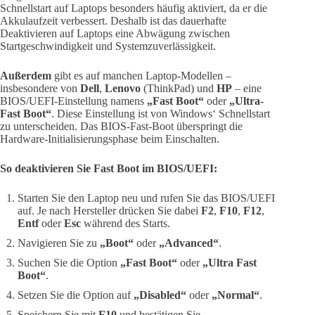
Schnellstart auf Laptops besonders häufig aktiviert, da er die
Akkulaufzeit verbessert. Deshalb ist das dauerhafte
Deaktivieren auf Laptops eine Abwägung zwischen
Startgeschwindigkeit und Systemzuverlässigkeit.
Außerdem
gibt es auf manchen Laptop-Modellen –
insbesondere von
Dell
,
Lenovo
(ThinkPad) und
HP
– eine
BIOS/UEFI-Einstellung namens
„Fast Boot“
oder
„Ultra-
Fast Boot“
. Diese Einstellung ist von Windows‘ Schnellstart
zu unterscheiden. Das BIOS-Fast-Boot überspringt die
Hardware-Initialisierungsphase beim Einschalten.
So deaktivieren Sie Fast Boot im BIOS/UEFI:
Starten Sie den Laptop neu und rufen Sie das BIOS/UEFI
auf. Je nach Hersteller drücken Sie dabei
F2
,
F10
,
F12
,
Entf
oder
Esc
während des Starts.
Navigieren Sie zu
„Boot“
oder
„Advanced“
.
Suchen Sie die Option
„Fast Boot“
oder
„Ultra Fast
Boot“
.
Setzen Sie die Option auf
„Disabled“
oder
„Normal“
.
Speichern Sie mit
F10
und bestätigen Sie.