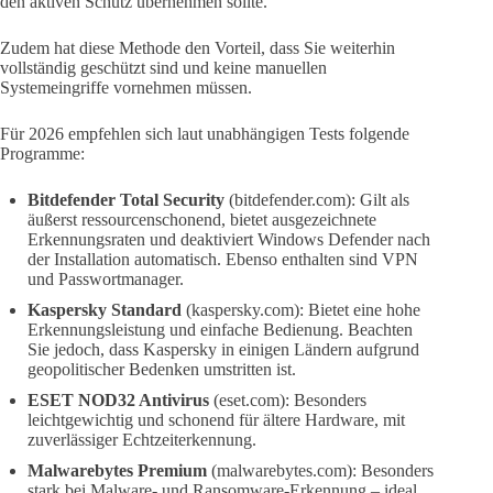
den aktiven Schutz übernehmen sollte.
Zudem hat diese Methode den Vorteil, dass Sie weiterhin
vollständig geschützt sind und keine manuellen
Systemeingriffe vornehmen müssen.
Für 2026 empfehlen sich laut unabhängigen Tests folgende
Programme:
Bitdefender Total Security
(bitdefender.com): Gilt als
äußerst ressourcenschonend, bietet ausgezeichnete
Erkennungsraten und deaktiviert Windows Defender nach
der Installation automatisch. Ebenso enthalten sind VPN
und Passwortmanager.
Kaspersky Standard
(kaspersky.com): Bietet eine hohe
Erkennungsleistung und einfache Bedienung. Beachten
Sie jedoch, dass Kaspersky in einigen Ländern aufgrund
geopolitischer Bedenken umstritten ist.
ESET NOD32 Antivirus
(eset.com): Besonders
leichtgewichtig und schonend für ältere Hardware, mit
zuverlässiger Echtzeiterkennung.
Malwarebytes Premium
(malwarebytes.com): Besonders
stark bei Malware- und Ransomware-Erkennung – ideal