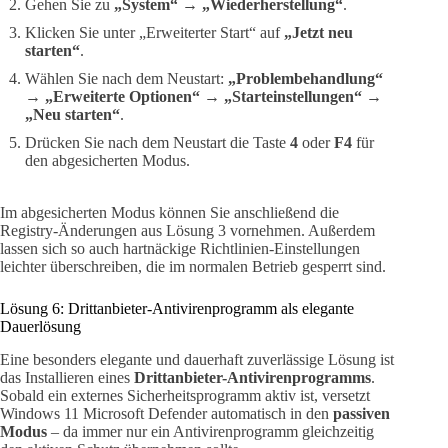
Gehen Sie zu
„System“ → „Wiederherstellung“
.
Klicken Sie unter „Erweiterter Start“ auf
„Jetzt neu
starten“
.
Wählen Sie nach dem Neustart:
„Problembehandlung“
→ „Erweiterte Optionen“ → „Starteinstellungen“ →
„Neu starten“
.
Drücken Sie nach dem Neustart die Taste
4
oder
F4
für
den abgesicherten Modus.
Im abgesicherten Modus können Sie anschließend die
Registry-Änderungen aus Lösung 3 vornehmen. Außerdem
lassen sich so auch hartnäckige Richtlinien-Einstellungen
leichter überschreiben, die im normalen Betrieb gesperrt sind.
Lösung 6: Drittanbieter-Antivirenprogramm als elegante
Dauerlösung
Eine besonders elegante und dauerhaft zuverlässige Lösung ist
das Installieren eines
Drittanbieter-Antivirenprogramms
.
Sobald ein externes Sicherheitsprogramm aktiv ist, versetzt
Windows 11 Microsoft Defender automatisch in den
passiven
Modus
– da immer nur ein Antivirenprogramm gleichzeitig