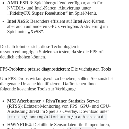
AMD FSR 3
: Spielübergreifend verfügbar, auch für
NVIDIA- und Intel-Karten. Aktivierung unter
„FidelityFX Super Resolution“
im Spiel-Menü.
Intel XeSS
: Besonders effizient auf
Intel Arc
-Karten,
aber auch auf anderen GPUs verfügbar. Aktivierung im
Spiel unter
„XeSS“
.
Deshalb lohnt es sich, diese Technologien in
ressourcenhungrigen Spielen zu testen, da sie die FPS oft
deutlich erhöhen können.
FPS-Probleme präzise diagnostizieren: Die wichtigsten Tools
Um FPS-Drops wirkungsvoll zu beheben, sollten Sie zunächst
die genaue Ursache identifizieren. Dafür stehen Ihnen
folgende kostenlose Tools zur Verfügung:
MSI Afterburner
+
RivaTuner Statistics Server
(RTSS)
: Echtzeit-Monitoring von FPS, GPU- und CPU-
Auslastung direkt im Spiel als Overlay. Download unter
.
msi.com/Landing/afterburner/graphics-cards
HWiNFO64
: Detaillierte Sensordaten für Temperaturen,