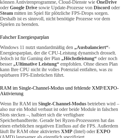
können Antivirenprogramme, Cloud-Dienste wie
OneDrive
oder
Google Drive
sowie Update-Prozesse von
Discord
oder
Steam
mitten im Spiel für plötzliche FPS-Drops sorgen.
Deshalb ist es sinnvoll, nicht benötigte Prozesse vor dem
Spielen zu beenden.
Falscher Energiesparplan
Windows 11 nutzt standardmäßig den
„Ausbalanciert“
-
Energiesparplan, der die CPU-Leistung dynamisch drosselt.
Jedoch ist für Gaming der Plan
„Höchstleistung“
oder noch
besser
„Ultimative Leistung“
empfohlen. Ohne diesen Plan
kann Ihre CPU nicht ihr volles Potenzial entfalten, was zu
spürbaren FPS-Einbrüchen führt.
RAM im Single-Channel-Modus und fehlende XMP/EXPO-
Aktivierung
Wenn Ihr RAM im
Single-Channel-Modus
betrieben wird –
also nur ein Modul verbaut ist oder beide Module in falschen
Slots stecken –, halbiert sich die verfügbare
Speicherbandbreite. Gerade bei Ryzen-Prozessoren hat das
einen erheblichen negativen Einfluss auf die FPS. Außerdem
läuft Ihr RAM ohne aktiviertes
XMP
(Intel) oder
EXPO
(AMD) langsamer als eigentlich spezifiziert.