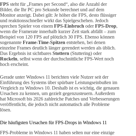
FPS
steht für „Frames per Second“, also die Anzahl der
Bilder, die Ihr PC pro Sekunde berechnet und auf dem
Monitor anzeigt. Dabei gilt: Je höher die FPS, desto flüssiger
und reaktionsschneller wirkt das Spielgeschehen. Jedoch
sprechen Spieler von einem
FPS-Einbruch
oder
FPS-Drop
,
wenn die Framerate innerhalb kurzer Zeit stark abfällt – zum
Beispiel von 120 FPS auf plötzlich 30 FPS. Ebenso können
sogenannte
Frame-Time-Spitzen
entstehen, bei denen
einzelne Frames deutlich länger gerendert werden als üblich.
Das Ergebnis ist sichtbares
Stottern
(Stuttering) oder
Ruckeln
, selbst wenn der durchschnittliche FPS-Wert noch
hoch erscheint.
Gerade unter Windows 11 berichten viele Nutzer seit der
Einführung des Systems über spürbare Leistungseinbußen im
Vergleich zu Windows 10. Deshalb ist es wichtig, die genauen
Ursachen zu kennen, um gezielt gegenzusteuern. Außerdem
hat Microsoft bis 2026 zahlreiche Patches und Verbesserungen
veröffentlicht, die jedoch nicht automatisch alle Probleme
lösen.
Die häufigsten Ursachen für FPS-Drops in Windows 11
FPS-Probleme in Windows 11 haben selten nur eine einzige