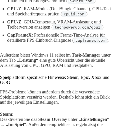
Taktraten und Energieverbrauch (
).
hwinfo.com
CPU-Z
: RAM-Modus (Dual/Single Channel), CPU-Takt
und Speicherfrequenz prüfen (
).
cpuid.com
GPU-Z
: GPU-Temperatur, VRAM-Auslastung und
Treiberversion anzeigen (
).
techpowerup.com/gpuz
CapFrameX
: Professionelle Frame-Time-Analyse für
detaillierte FPS-Einbruch-Diagnose (
).
capframex.com
Außerdem bietet Windows 11 selbst im
Task-Manager
unter
dem Tab
„Leistung“
eine gute Übersicht über die aktuelle
Auslastung von CPU, GPU, RAM und Festplatten.
Spielplattform-spezifische Hinweise: Steam, Epic, Xbox und
GOG
FPS-Probleme können außerdem durch die verwendete
Spielplattform verstärkt werden. Deshalb lohnt sich ein Blick
auf die jeweiligen Einstellungen.
Steam:
Deaktivieren Sie das
Steam-Overlay
unter
„Einstellungen“
→
„Im Spiel“
. Außerdem empfiehlt sich, regelmäßig die