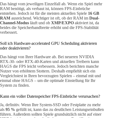
Das hängt vom jeweiligen Einzelfall ab. Wenn ein Spiel mehr
RAM benötigt, als verbaut ist, können FPS-Einbrüche
entstehen. Jedoch ist für die meisten aktuellen Spiele
16 GB
RAM
ausreichend. Wichtiger ist oft, ob der RAM im
Dual-
Channel-Modus
läuft und ob
XMP/EXPO
aktiviert ist, da
beides die Speicherbandbreite erhöht und die FPS-Stabilität
verbessert.
Soll ich Hardware-accelerated GPU Scheduling aktivieren
oder deaktivieren?
Das hängt von Ihrer Hardware ab. Bei neueren NVIDIA
RTX-30- oder RTX-40-Karten und aktuellen Treibern kann
HAGS die FPS leicht verbessern. Jedoch berichten manche
Nutzer von erhöhtem Stottern. Deshalb empfiehlt sich ein
Vergleichstest in Ihren bevorzugten Spielen – einmal mit und
einmal ohne HAGS – um die optimale Einstellung für Ihr
System zu finden.
Kann ein voller Datenspeicher FPS-Einbrüche verursachen?
Ja, definitiv. Wenn Ihre System-SSD oder Festplatte zu mehr
als
95 %
gefüllt ist, kann das zu deutlichen Leistungseinbußen
führen. Außerdem sollten Spiele grundsätzlich nicht auf einer