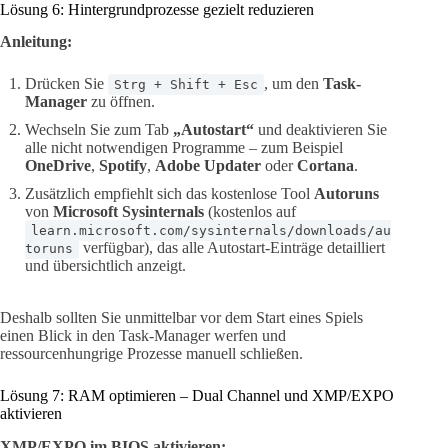
Lösung 6: Hintergrundprozesse gezielt reduzieren
Anleitung:
Drücken Sie
, um den
Task-
Strg + Shift + Esc
Manager
zu öffnen.
Wechseln Sie zum Tab
„Autostart“
und deaktivieren Sie
alle nicht notwendigen Programme – zum Beispiel
OneDrive
,
Spotify
,
Adobe Updater
oder
Cortana
.
Zusätzlich empfiehlt sich das kostenlose Tool
Autoruns
von
Microsoft Sysinternals
(kostenlos auf
learn.microsoft.com/sysinternals/downloads/au
verfügbar), das alle Autostart-Einträge detailliert
toruns
und übersichtlich anzeigt.
Deshalb sollten Sie unmittelbar vor dem Start eines Spiels
einen Blick in den Task-Manager werfen und
ressourcenhungrige Prozesse manuell schließen.
Lösung 7: RAM optimieren – Dual Channel und XMP/EXPO
aktivieren
XMP/EXPO im BIOS aktivieren: