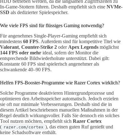
HDD betrieben werden, da die langsamen Zugriffszeiten zu
In-Game-Stottern führen. Deshalb empfiehlt sich eine
NVMe-
SSD
als dedizierter Spielespeicher.
Wie viele FPS sind für flüssiges Gaming notwendig?
Für angenehmes Single-Player-Gaming empfiehlt sich
mindestens
60 FPS
. Außerdem sind für kompetitive Titel wie
Valorant
,
Counter-Strike 2
oder
Apex Legends
möglichst
144 FPS oder mehr
ideal, sofern der Monitor die
entsprechende Bildwiederholrate unterstützt. Dabei gilt:
Konstante 60 FPS sind spielerisch angenehmer als
schwankende 40–90 FPS.
Helfen FPS-Booster-Programme wie Razer Cortex wirklich?
Solche Programme deaktivieren Hintergrundprozesse und
optimieren den Arbeitsspeicher automatisch. Jedoch erzielen
sie oft nur minimale Verbesserungen. Deshalb sind die in
diesem Artikel beschriebenen manuellen Maßnahmen in der
Regel deutlich wirkungsvoller. Falls Sie dennoch ein solches
Tool nutzen möchten, empfiehlt sich
Razer Cortex
(
), das einen guten Ruf genießt und
razer.com/cortex
keine Schadsoftware enthält.