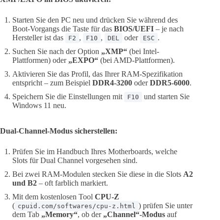
Starten Sie den PC neu und drücken Sie während des
Boot-Vorgangs die Taste für das
BIOS/UEFI
– je nach
Hersteller ist das
,
,
oder
.
F2
F10
DEL
ESC
Suchen Sie nach der Option
„XMP“
(bei Intel-
Plattformen) oder
„EXPO“
(bei AMD-Plattformen).
Aktivieren Sie das Profil, das Ihrer RAM-Spezifikation
entspricht – zum Beispiel
DDR4-3200
oder
DDR5-6000
.
Speichern Sie die Einstellungen mit
und starten Sie
F10
Windows 11 neu.
Dual-Channel-Modus sicherstellen:
Prüfen Sie im Handbuch Ihres Motherboards, welche
Slots für Dual Channel vorgesehen sind.
Bei zwei RAM-Modulen stecken Sie diese in die Slots
A2
und B2
– oft farblich markiert.
Mit dem kostenlosen Tool
CPU-Z
(
) prüfen Sie unter
cpuid.com/softwares/cpu-z.html
dem Tab
„Memory“
, ob der
„Channel“-Modus
auf