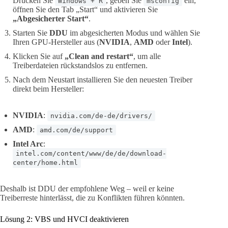
Drücken Sie
, geben Sie
ein,
Windows + R
msconfig
öffnen Sie den Tab „Start“ und aktivieren Sie
„Abgesicherter Start“
.
Starten Sie
DDU
im abgesicherten Modus und wählen Sie
Ihren GPU-Hersteller aus (
NVIDIA
,
AMD
oder
Intel
).
Klicken Sie auf
„Clean and restart“
, um alle
Treiberdateien rückstandslos zu entfernen.
Nach dem Neustart installieren Sie den neuesten Treiber
direkt beim Hersteller:
NVIDIA
:
nvidia.com/de-de/drivers/
AMD
:
amd.com/de/support
Intel Arc
:
intel.com/content/www/de/de/download-
center/home.html
Deshalb ist DDU der empfohlene Weg – weil er keine
Treiberreste hinterlässt, die zu Konflikten führen könnten.
Lösung 2: VBS und HVCI deaktivieren