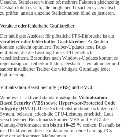
Ursache. Stattdessen wirken oft mehrere Faktoren gleichzeitig.
Deshalb lohnt es sich, alle möglichen Ursachen systematisch
zu prüfen, anstatt einzelne Stellschrauben blind zu justieren.
Veraltete oder fehlerhafte Grafiktreiber
Der häufigste Auslöser für plötzliche FPS-Einbrüche ist ein
veralteter oder fehlerhafter Grafiktreiber
. Außerdem
können schlecht optimierte Treiber-Updates neue Bugs
einführen, die die Leistung Ihrer GPU erheblich
verschlechtern. Besonders nach Windows-Updates kommt es
regelmäßig zu Treiberkonflikten. Deshalb ist ein aktueller und
sauber installierter Treiber die wichtigste Grundlage jeder
Optimierung.
Virtualization Based Security (VBS) und HVCI
Windows 11 aktiviert standardmäßig die
Virtualization
Based Security (VBS)
sowie
Hypervisor-Protected Code
Integrity (HVCI)
. Diese Sicherheitsfunktionen schützen das
System, belasten jedoch die CPU-Leistung erheblich. Laut
verschiedenen Benchmarks können VBS und HVCI die
Gaming-Performance um
bis zu 10–25 %
senken. Deshalb ist
das Deaktivieren dieser Funktionen für reine Gaming-PCs
eine der wirksamsten Maßnahmen.