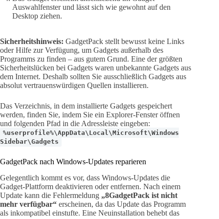
Auswahlfenster und lässt sich wie gewohnt auf den
Desktop ziehen.
Sicherheitshinweis:
GadgetPack stellt bewusst keine Links
oder Hilfe zur Verfügung, um Gadgets außerhalb des
Programms zu finden – aus gutem Grund. Eine der größten
Sicherheitslücken bei Gadgets waren unbekannte Gadgets aus
dem Internet. Deshalb sollten Sie ausschließlich Gadgets aus
absolut vertrauenswürdigen Quellen installieren.
Das Verzeichnis, in dem installierte Gadgets gespeichert
werden, finden Sie, indem Sie ein Explorer-Fenster öffnen
und folgenden Pfad in die Adressleiste eingeben:
%userprofile%\AppData\Local\Microsoft\Windows
Sidebar\Gadgets
GadgetPack nach Windows-Updates reparieren
Gelegentlich kommt es vor, dass Windows-Updates die
Gadget-Plattform deaktivieren oder entfernen. Nach einem
Update kann die Fehlermeldung
„8GadgetPack ist nicht
mehr verfügbar“
erscheinen, da das Update das Programm
als inkompatibel einstufte. Eine Neuinstallation behebt das