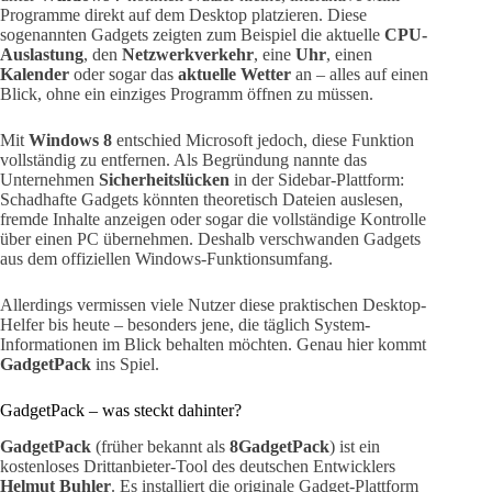
Programme direkt auf dem Desktop platzieren. Diese
sogenannten Gadgets zeigten zum Beispiel die aktuelle
CPU-
Auslastung
, den
Netzwerkverkehr
, eine
Uhr
, einen
Kalender
oder sogar das
aktuelle Wetter
an – alles auf einen
Blick, ohne ein einziges Programm öffnen zu müssen.
Mit
Windows 8
entschied Microsoft jedoch, diese Funktion
vollständig zu entfernen. Als Begründung nannte das
Unternehmen
Sicherheitslücken
in der Sidebar-Plattform:
Schadhafte Gadgets könnten theoretisch Dateien auslesen,
fremde Inhalte anzeigen oder sogar die vollständige Kontrolle
über einen PC übernehmen. Deshalb verschwanden Gadgets
aus dem offiziellen Windows-Funktionsumfang.
Allerdings vermissen viele Nutzer diese praktischen Desktop-
Helfer bis heute – besonders jene, die täglich System-
Informationen im Blick behalten möchten. Genau hier kommt
GadgetPack
ins Spiel.
GadgetPack – was steckt dahinter?
GadgetPack
(früher bekannt als
8GadgetPack
) ist ein
kostenloses Drittanbieter-Tool des deutschen Entwicklers
Helmut Buhler
. Es installiert die originale Gadget-Plattform