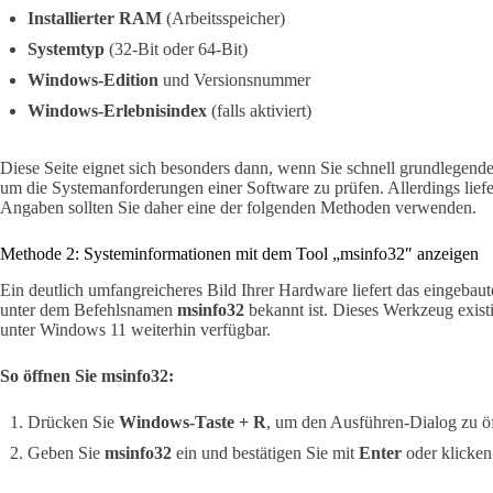
Installierter RAM
(Arbeitsspeicher)
Systemtyp
(32-Bit oder 64-Bit)
Windows-Edition
und Versionsnummer
Windows-Erlebnisindex
(falls aktiviert)
Diese Seite eignet sich besonders dann, wenn Sie schnell grundlegend
um die Systemanforderungen einer Software zu prüfen. Allerdings liefert
Angaben sollten Sie daher eine der folgenden Methoden verwenden.
Methode 2: Systeminformationen mit dem Tool „msinfo32″ anzeigen
Ein deutlich umfangreicheres Bild Ihrer Hardware liefert das eingeb
unter dem Befehlsnamen
msinfo32
bekannt ist. Dieses Werkzeug existi
unter Windows 11 weiterhin verfügbar.
So öffnen Sie msinfo32:
Drücken Sie
Windows-Taste + R
, um den Ausführen-Dialog zu ö
Geben Sie
msinfo32
ein und bestätigen Sie mit
Enter
oder klicken