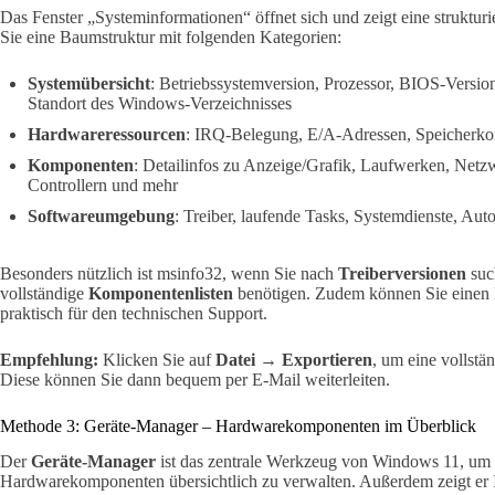
Das Fenster „Systeminformationen“ öffnet sich und zeigt eine strukturie
Sie eine Baumstruktur mit folgenden Kategorien:
Systemübersicht
: Betriebssystemversion, Prozessor, BIOS-Version
Standort des Windows-Verzeichnisses
Hardwareressourcen
: IRQ-Belegung, E/A-Adressen, Speicherkon
Komponenten
: Detailinfos zu Anzeige/Grafik, Laufwerken, Net
Controllern und mehr
Softwareumgebung
: Treiber, laufende Tasks, Systemdienste, Au
Besonders nützlich ist msinfo32, wenn Sie nach
Treiberversionen
suc
vollständige
Komponentenlisten
benötigen. Zudem können Sie einen B
praktisch für den technischen Support.
Empfehlung:
Klicken Sie auf
Datei → Exportieren
, um eine vollstä
Diese können Sie dann bequem per E-Mail weiterleiten.
Methode 3: Geräte-Manager – Hardwarekomponenten im Überblick
Der
Geräte-Manager
ist das zentrale Werkzeug von Windows 11, um al
Hardwarekomponenten übersichtlich zu verwalten. Außerdem zeigt er Ih