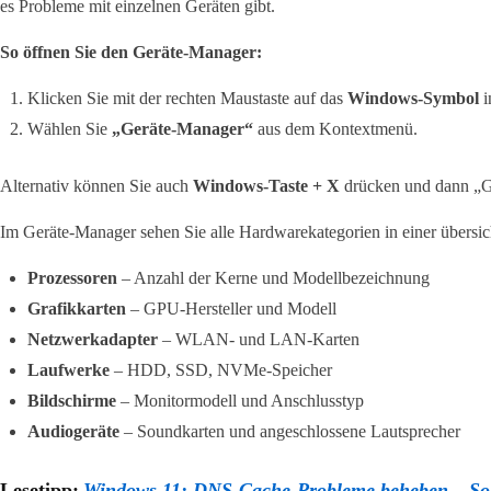
es Probleme mit einzelnen Geräten gibt.
So öffnen Sie den Geräte-Manager:
Klicken Sie mit der rechten Maustaste auf das
Windows-Symbol
i
Wählen Sie
„Geräte-Manager“
aus dem Kontextmenü.
Alternativ können Sie auch
Windows-Taste + X
drücken und dann „G
Im Geräte-Manager sehen Sie alle Hardwarekategorien in einer übersic
Prozessoren
– Anzahl der Kerne und Modellbezeichnung
Grafikkarten
– GPU-Hersteller und Modell
Netzwerkadapter
– WLAN- und LAN-Karten
Laufwerke
– HDD, SSD, NVMe-Speicher
Bildschirme
– Monitormodell und Anschlusstyp
Audiogeräte
– Soundkarten und angeschlossene Lautsprecher
Lesetipp:
Windows 11: DNS-Cache-Probleme beheben – So 