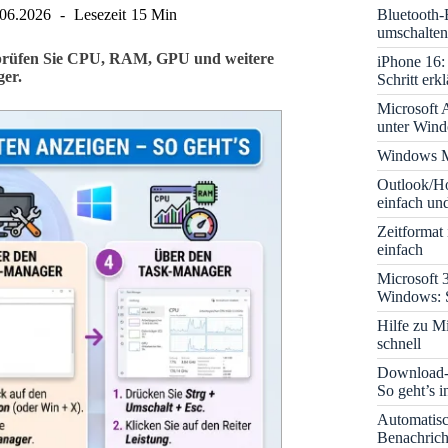
Bluetooth-
.06.2026
Lesezeit
15 Min
umschalten
 prüfen Sie CPU, RAM, GPU und weitere
iPhone 16: 
ger.
Schritt erkl
Microsoft A
unter Win
Windows M
Outlook/Ho
einfach und
Zeitformat
einfach
Microsoft 
Windows: S
Hilfe zu M
schnell
Download-B
So geht’s 
Automatis
Benachrich