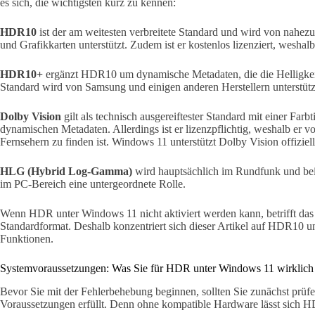
es sich, die wichtigsten kurz zu kennen:
HDR10
ist der am weitesten verbreitete Standard und wird von nahe
und Grafikkarten unterstützt. Zudem ist er kostenlos lizenziert, wesha
HDR10+
ergänzt HDR10 um dynamische Metadaten, die die Helligkei
Standard wird von Samsung und einigen anderen Herstellern unterstütz
Dolby Vision
gilt als technisch ausgereiftester Standard mit einer Farbt
dynamischen Metadaten. Allerdings ist er lizenzpflichtig, weshalb er 
Fernsehern zu finden ist. Windows 11 unterstützt Dolby Vision offiziell 
HLG (Hybrid Log-Gamma)
wird hauptsächlich im Rundfunk und bei 
im PC-Bereich eine untergeordnete Rolle.
Wenn HDR unter Windows 11 nicht aktiviert werden kann, betrifft das
Standardformat. Deshalb konzentriert sich dieser Artikel auf HDR10
Funktionen.
Systemvoraussetzungen: Was Sie für HDR unter Windows 11 wirklich
Bevor Sie mit der Fehlerbehebung beginnen, sollten Sie zunächst prüfe
Voraussetzungen erfüllt. Denn ohne kompatible Hardware lässt sich HD