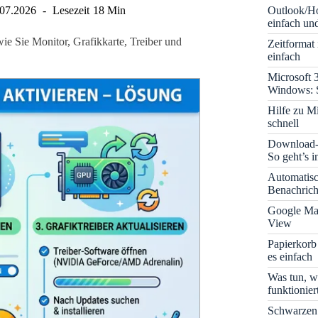
Outlook/Ho
.07.2026
Lesezeit
18 Min
einfach und
ie Sie Monitor, Grafikkarte, Treiber und
Zeitformat
einfach
Microsoft 
Windows: S
Hilfe zu M
schnell
Download-B
So geht’s 
Automatis
Benachrich
Google Map
View
Papierkorb
es einfach
Was tun, w
funktionie
Schwarzen