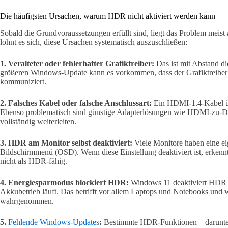
Die häufigsten Ursachen, warum HDR nicht aktiviert werden kann
Sobald die Grundvoraussetzungen erfüllt sind, liegt das Problem meis
lohnt es sich, diese Ursachen systematisch auszuschließen:
1. Veralteter oder fehlerhafter Grafiktreiber:
Das ist mit Abstand d
größeren Windows-Update kann es vorkommen, dass der Grafiktreiber 
kommuniziert.
2. Falsches Kabel oder falsche Anschlussart:
Ein HDMI-1.4-Kabel üb
Ebenso problematisch sind günstige Adapterlösungen wie HDMI-zu-Disp
vollständig weiterleiten.
3. HDR am Monitor selbst deaktiviert:
Viele Monitore haben eine e
Bildschirmmenü (OSD). Wenn diese Einstellung deaktiviert ist, erke
nicht als HDR-fähig.
4. Energiesparmodus blockiert HDR:
Windows 11 deaktiviert HDR 
Akkubetrieb läuft. Das betrifft vor allem Laptops und Notebooks und w
wahrgenommen.
5.
Fehlende Windows-Updates
:
Bestimmte HDR-Funktionen – darunte