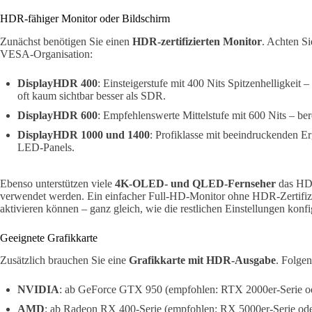
HDR-fähiger Monitor oder Bildschirm
Zunächst benötigen Sie einen
HDR-zertifizierten Monitor
. Achten Si
VESA-Organisation:
DisplayHDR 400
: Einsteigerstufe mit 400 Nits Spitzenhelligkeit 
oft kaum sichtbar besser als SDR.
DisplayHDR 600
: Empfehlenswerte Mittelstufe mit 600 Nits – bere
DisplayHDR 1000 und 1400
: Profiklasse mit beeindruckenden 
LED-Panels.
Ebenso unterstützen viele
4K-OLED- und QLED-Fernseher
das HDR
verwendet werden. Ein einfacher Full-HD-Monitor ohne HDR-Zertifi
aktivieren können – ganz gleich, wie die restlichen Einstellungen konfig
Geeignete Grafikkarte
Zusätzlich brauchen Sie eine
Grafikkarte mit HDR-Ausgabe
. Folge
NVIDIA
: ab GeForce GTX 950 (empfohlen: RTX 2000er-Serie od
AMD
: ab Radeon RX 400-Serie (empfohlen: RX 5000er-Serie ode