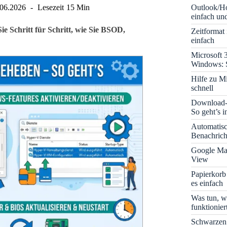
Outlook/Ho
.06.2026
Lesezeit
15 Min
einfach und
e Schritt für Schritt, wie Sie BSOD,
Zeitformat
einfach
Microsoft 
Windows: S
Hilfe zu M
schnell
Download-B
So geht’s 
Automatis
Benachrich
Google Map
View
Papierkorb
es einfach
Was tun, w
funktionie
Schwarzen