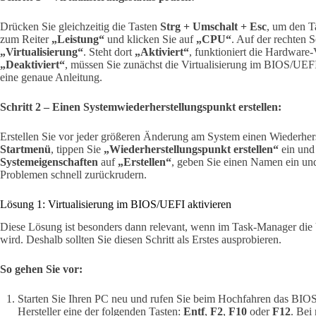
Drücken Sie gleichzeitig die Tasten
Strg + Umschalt + Esc
, um den T
zum Reiter
„Leistung“
und klicken Sie auf
„CPU“
. Auf der rechten S
„Virtualisierung“
. Steht dort
„Aktiviert“
, funktioniert die Hardware-V
„Deaktiviert“
, müssen Sie zunächst die Virtualisierung im BIOS/UEFI 
eine genaue Anleitung.
Schritt 2 – Einen Systemwiederherstellungspunkt erstellen:
Erstellen Sie vor jeder größeren Änderung am System einen Wiederher
Startmenü
, tippen Sie
„Wiederherstellungspunkt erstellen“
ein und 
Systemeigenschaften
auf
„Erstellen“
, geben Sie einen Namen ein und
Problemen schnell zurückrudern.
Lösung 1: Virtualisierung im BIOS/UEFI aktivieren
Diese Lösung ist besonders dann relevant, wenn im Task-Manager die V
wird. Deshalb sollten Sie diesen Schritt als Erstes ausprobieren.
So gehen Sie vor:
Starten Sie Ihren PC neu und rufen Sie beim Hochfahren das BIOS
Hersteller eine der folgenden Tasten:
Entf
,
F2
,
F10
oder
F12
. Bei