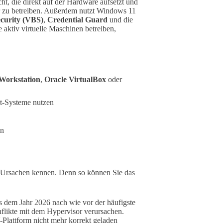
ht, die direkt auf der Hardware aufsetzt und
er zu betreiben. Außerdem nutzt Windows 11
ecurity (VBS)
,
Credential Guard
und die
ie aktiv virtuelle Maschinen betreiben,
orkstation
,
Oracle VirtualBox
oder
t-Systeme nutzen
en
en Ursachen kennen. Denn so können Sie das
us dem Jahr 2026 nach wie vor der häufigste
flikte mit dem Hypervisor verursachen.
Plattform nicht mehr korrekt geladen