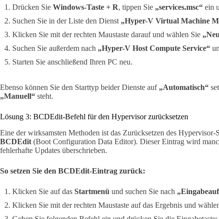
Drücken Sie
Windows-Taste + R
, tippen Sie
„services.msc“
ein u
Suchen Sie in der Liste den Dienst
„Hyper-V Virtual Machine 
Klicken Sie mit der rechten Maustaste darauf und wählen Sie
„Neu
Suchen Sie außerdem nach
„Hyper-V Host Compute Service“
un
Starten Sie anschließend Ihren PC neu.
Ebenso können Sie den Starttyp beider Dienste auf
„Automatisch“
set
„Manuell“
steht.
Lösung 3: BCDEdit-Befehl für den Hypervisor zurücksetzen
Eine der wirksamsten Methoden ist das Zurücksetzen des Hypervisor-St
BCDEdit
(Boot Configuration Data Editor). Dieser Eintrag wird manc
fehlerhafte Updates überschrieben.
So setzen Sie den BCDEdit-Eintrag zurück:
Klicken Sie auf das
Startmenü
und suchen Sie nach
„Eingabeauf
Klicken Sie mit der rechten Maustaste auf das Ergebnis und wähle
Geben Sie folgenden Befehl ein und drücken Sie die Eingabetaste: