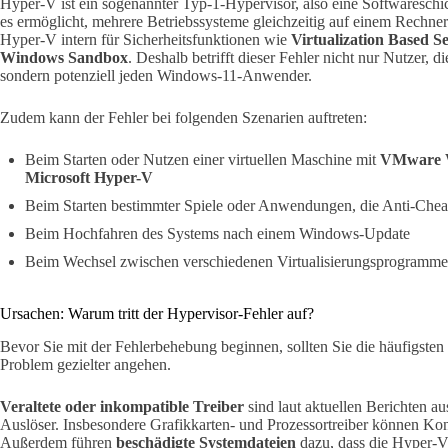
Hyper-V ist ein sogenannter Typ-1-Hypervisor, also eine Softwareschic
es ermöglicht, mehrere Betriebssysteme gleichzeitig auf einem Rechn
Hyper-V intern für Sicherheitsfunktionen wie
Virtualization Based S
Windows Sandbox
. Deshalb betrifft dieser Fehler nicht nur Nutzer, d
sondern potenziell jeden Windows-11-Anwender.
Zudem kann der Fehler bei folgenden Szenarien auftreten:
Beim Starten oder Nutzen einer virtuellen Maschine mit
VMware W
Microsoft Hyper-V
Beim Starten bestimmter Spiele oder Anwendungen, die Anti-Chea
Beim Hochfahren des Systems nach einem Windows-Update
Beim Wechsel zwischen verschiedenen Virtualisierungsprogramm
Ursachen: Warum tritt der Hypervisor-Fehler auf?
Bevor Sie mit der Fehlerbehebung beginnen, sollten Sie die häufigst
Problem gezielter angehen.
Veraltete oder inkompatible Treiber
sind laut aktuellen Berichten a
Auslöser. Insbesondere Grafikkarten- und Prozessortreiber können Kon
Außerdem führen
beschädigte Systemdateien
dazu, dass die Hyper-V-