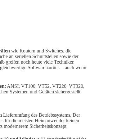
räten
wie Routern und Switches, die
e an seriellen Schnittstellen sowie der
b greifen noch heute viele Techniker,
 gleichwertige Software zurück – auch wenn
en
: ANSI, VT100, VT52, VT220, VT320,
ichen Systemen und Geräten sichergestellt.
m Lieferumfang des Betriebssystems. Der
as für die meisten Heimanwender keinen
ts modernerem Sicherheitskonzept.