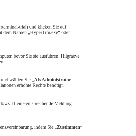
terminal-trial) und klicken Sie auf
mit dem Namen „HyperTrm.exe“ oder
puter, bevor Sie sie ausführen. Hilgraeve
en.
 und wählen Sie „
Als Administrator
llationen erhöhte Rechte benötigt.
indows 11 eine entsprechende Meldung
zenzvereinbarung, indem Sie „
Zustimmen
“