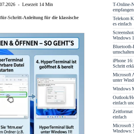
T-Online-N
.07.2026
Lesezeit
14 Min
empfangen:
ür-Schritt-Anleitung für die klassische
Telekom K
es einfach
Screenshot
Windows 1
Bluetooth-
umschalten
iPhone 16: 
Schritt erkl
Microsoft A
unter Win
Windows M
Outlook/Ho
einfach und
Zeitformat
einfach
Microsoft 
Windows: S