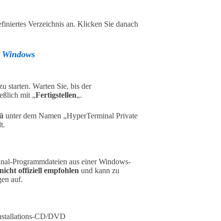
finiertes Verzeichnis an. Klicken Sie danach
er Windows
u starten. Warten Sie, bis der
eßlich mit „
Fertigstellen
„.
ü
unter dem Namen „HyperTerminal Private
t.
minal-Programmdateien aus einer Windows-
nicht offiziell empfohlen
und kann zu
gen auf.
nstallations-CD/DVD