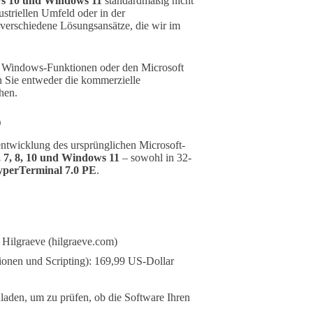
s 10 und Windows 11
standardmäßig nicht
striellen Umfeld oder in der
 verschiedene Lösungsansätze, die wir im
e Windows-Funktionen oder den Microsoft
en Sie entweder die kommerzielle
hen.
)
erentwicklung des ursprünglichen Microsoft-
 7, 8, 10 und Windows 11
– sowohl in 32-
perTerminal 7.0 PE
.
 Hilgraeve (hilgraeve.com)
ionen und Scripting): 169,99 US-Dollar
laden, um zu prüfen, ob die Software Ihren