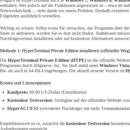
Folglich ist HyperTerminal auch in
Windows 7, Windows 8, Window
enthalten. Wer jedoch auf die Funktionen angewiesen ist – etwa im indu
Netzwerktechnik –, steht damit vor einem Problem. Deshalb existieren
Folgenden ausführlich vorstellen.
Wichtig zu wissen: Selbst wenn Sie versuchen, das Programm über di
Store zu aktivieren, werden Sie es dort nicht finden. Stattdessen müss
Nachfolgeversion installieren oder auf kostenlose Alternativen ausweic
Methode 1: HyperTerminal Private Edition installieren (offizieller Weg
Die
HyperTerminal Private Edition (HTPE)
ist die offizielle Weit
Programms durch Hilgraeve, Inc. Sie läuft stabil unter
Windows Vista,
Bit- als auch in 64-Bit-Umgebungen. Die aktuell neueste Version ist
Hy
Kosten und Lizenzoptionen
Kaufpreis:
69,99 US-Dollar (Einzellizenz)
Kostenlose Testversion:
Verfügbar auf der offiziellen Website von
HyperACCESS
(erweiterter Nachfolger mit mehr Terminalemulat
Empfehlenswert ist es, zunächst die
kostenlose Testversion
herunterzu
Anforderungen entspricht.