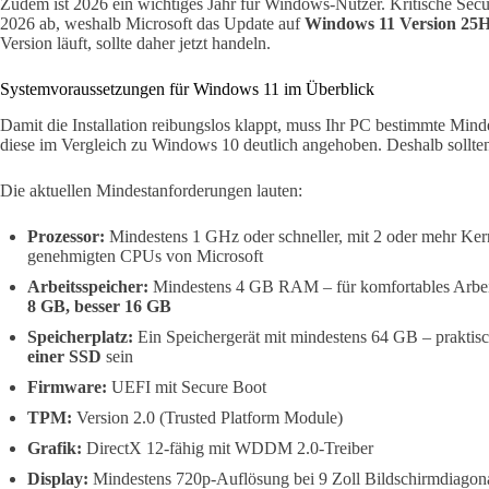
Zudem ist 2026 ein wichtiges Jahr für Windows-Nutzer. Kritische Secu
2026 ab, weshalb Microsoft das Update auf
Windows 11 Version 25
Version läuft, sollte daher jetzt handeln.
Systemvoraussetzungen für Windows 11 im Überblick
Damit die Installation reibungslos klappt, muss Ihr PC bestimmte Mind
diese im Vergleich zu Windows 10 deutlich angehoben. Deshalb sollten
Die aktuellen Mindestanforderungen lauten:
Prozessor:
Mindestens 1 GHz oder schneller, mit 2 oder mehr Kern
genehmigten CPUs von Microsoft
Arbeitsspeicher:
Mindestens 4 GB RAM – für komfortables Arbei
8 GB, besser 16 GB
Speicherplatz:
Ein Speichergerät mit mindestens 64 GB – praktisc
einer SSD
sein
Firmware:
UEFI mit Secure Boot
TPM:
Version 2.0 (Trusted Platform Module)
Grafik:
DirectX 12-fähig mit WDDM 2.0-Treiber
Display:
Mindestens 720p-Auflösung bei 9 Zoll Bildschirmdiagon