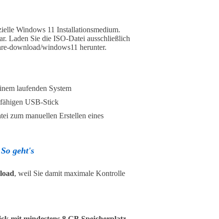
zielle Windows 11 Installationsmedium.
r. Laden Sie die ISO-Datei ausschließlich
tware-download/windows11 herunter.
einem laufenden System
tfähigen USB-Stick
ei zum manuellen Erstellen eines
So geht's
load
, weil Sie damit maximale Kontrolle
ck mit mindestens 8 GB Speicherplatz
.