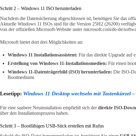
Schritt 2 – Windows 11 ISO herunterladen
Nachdem die Datensicherung abgeschlossen ist, benötigen Sie das offi
Aktuelle Windows 11 ISOs sind für die Version 25H2 (26200) verfügba
von der offiziellen Microsoft-Website unter microsoft.com/de-de/sof
Microsoft bietet dort drei Möglichkeiten an:
Windows 11 Installationsassistent:
Für das direkte Upgrade auf 
Erstellung von Windows 11-Installationsmedien:
Für einen boo
Windows 11-Datenträgerbild (ISO) herunterladen:
Die ISO-Dat
Bootmediums
Lesetipp:
Windows 11 Desktop wechseln mit Tastenkürzel – 
Für eine saubere Neuinstallation empfiehlt sich der
direkte ISO-Down
über den Installationsprozess haben.
Schritt 3 – Bootfähigen USB-Stick erstellen mit Rufus
Sobald die ISO-Datei heruntergeladen ist, benötigen Sie einen
USB-Sti