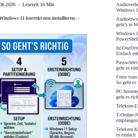
Audioverbe
06.2026
Lesezeit
16 Min
Windows 1
Windows 11 korrekt neu installieren –
Audioerwei
geht’s in 
Windows 1
PowerShell
Ist OneDri
Einfach erk
Passwörter
geht es ein
Fotos vom 
So geht es 
PC herunte
geht es rich
Telekom-E-
T-Online-N
empfangen:
Telekom K
es einfach