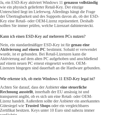
Ja, ein ESD-Key aktiviert Windows 11
genauso vollständig
wie ein physisch gelieferter Retail-Key. Der einzige
Unterschied liegt im Lieferweg. Allerdings hängt die Frage
der Übertragbarkeit und des Supports davon ab, ob der ESD-
Key eine Retail- oder OEM-Lizenz repräsentiert. Deshalb
sollten Sie immer prüfen, welche Lizenzart dahintersteckt.
Kann ich einen ESD-Key auf mehreren PCs nutzen?
Nein, ein standardmäßiger ESD-Key ist für
genau eine
Aktivierung auf einem PC
bestimmt. Sobald er verwendet
wurde, ist er gebunden. Bei Retail-Lizenzen kann die
Aktivierung auf dem alten PC aufgehoben und anschließend
auf einem neuen PC erneut eingesetzt werden. OEM-
Lizenzen hingegen sind dauerhaft an die Hardware gebunden.
Wie erkenne ich, ob mein Windows 11 ESD-Key legal ist?
Achten Sie darauf, dass der Anbieter
eine steuerliche
Rechnung ausstellt
, innerhalb der EU ansässig ist und
transparent angibt, ob es sich um eine Retail- oder OEM-
Lizenz handelt. Außerdem sollte der Anbieter ein anerkanntes
Gütesiegel wie
Trusted Shops
oder ein vergleichbares
Zertifikat besitzen. Keys unter 10 Euro sind nahezu immer
verdächtig.