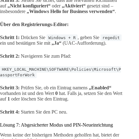
Schritt 3:
Stellen Sie sicher, dass alle relevanten Richtlinien
auf
„Nicht konfiguriert“
oder
„Aktiviert“
gesetzt sind –
insbesondere
„Windows Hello for Business verwenden“
.
Über den Registrierungs-Editor:
Schritt 1:
Drücken Sie
, geben Sie
Windows + R
regedit
ein und bestätigen Sie mit
„Ja“
(UAC-Aufforderung).
Schritt 2:
Navigieren Sie zum Pfad:
HKEY_LOCAL_MACHINE\SOFTWARE\Policies\Microsoft\P
assportForWork
Schritt 3:
Prüfen Sie, ob ein Eintrag namens
„Enabled“
vorhanden ist und den Wert
0
hat. Falls ja, setzen Sie den Wert
auf
1
oder löschen Sie den Eintrag.
Schritt 4:
Starten Sie den PC neu.
Lösung 7: Abgesicherter Modus und PIN-Neueinrichtung
Wenn keine der bisherigen Methoden geholfen hat, bietet der