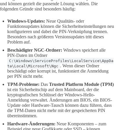
und können gezielt die passende Lösung wählen. Die
folgenden Gründe sind besonders häufig:
Windows-Updates:
Neue Qualitäts- oder
Funktionsupdates können die Sicherheitseinstellungen neu
konfigurieren und dabei die PIN-Verknüpfung trennen.
Besonders nach größeren Versionsupdates tritt dieses
Problem auf.
Beschädigter NGC-Ordner:
Windows speichert alle
PIN-Daten im Ordner
C:\Windows\ServiceProfiles\LocalService\AppDa
. Wenn dieser Ordner
ta\Local\Microsoft\Ngc
beschädigt oder korrupt ist, funktioniert die Anmeldung
per PIN nicht mehr.
TPM-Probleme:
Das
Trusted Platform Module (TPM)
ist ein Sicherheitschip auf dem Mainboard, der die
kryptografischen Schlüssel der Windows-Hello-
Anmeldung verwaltet. Änderungen am BIOS, ein BIOS-
Update oder Hardware-Tausch können dazu führen, dass
die TPM-Daten nicht mehr mit der gespeicherten PIN
übereinstimmen.
Hardware-Änderungen:
Neue Komponenten – zum
Beispiel eine neue Grafikkarte oder SSD – können