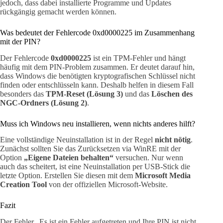
jedoch, dass dabei installierte Programme und Updates
rückgängig gemacht werden können.
Was bedeutet der Fehlercode 0xd0000225 im Zusammenhang
mit der PIN?
Der Fehlercode
0xd0000225
ist ein TPM-Fehler und hängt
häufig mit dem PIN-Problem zusammen. Er deutet darauf hin,
dass Windows die benötigten kryptografischen Schlüssel nicht
finden oder entschlüsseln kann. Deshalb helfen in diesem Fall
besonders das
TPM-Reset (Lösung 3)
und das
Löschen des
NGC-Ordners (Lösung 2)
.
Muss ich Windows neu installieren, wenn nichts anderes hilft?
Eine vollständige Neuinstallation ist in der Regel
nicht nötig
.
Zunächst sollten Sie das Zurücksetzen via WinRE mit der
Option
„Eigene Dateien behalten“
versuchen. Nur wenn
auch das scheitert, ist eine Neuinstallation per USB-Stick die
letzte Option. Erstellen Sie diesen mit dem
Microsoft Media
Creation Tool
von der offiziellen Microsoft-Website.
Fazit
Der Fehler „Es ist ein Fehler aufgetreten und Ihre PIN ist nicht