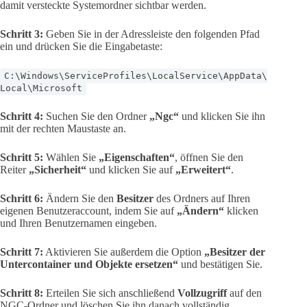
damit versteckte Systemordner sichtbar werden.
Schritt 3:
Geben Sie in der Adressleiste den folgenden Pfad
ein und drücken Sie die Eingabetaste:
C:\Windows\ServiceProfiles\LocalService\AppData\
Local\Microsoft
Schritt 4:
Suchen Sie den Ordner
„Ngc“
und klicken Sie ihn
mit der rechten Maustaste an.
Schritt 5:
Wählen Sie
„Eigenschaften“
, öffnen Sie den
Reiter
„Sicherheit“
und klicken Sie auf
„Erweitert“
.
Schritt 6:
Ändern Sie den
Besitzer
des Ordners auf Ihren
eigenen Benutzeraccount, indem Sie auf
„Ändern“
klicken
und Ihren Benutzernamen eingeben.
Schritt 7:
Aktivieren Sie außerdem die Option
„Besitzer der
Untercontainer und Objekte ersetzen“
und bestätigen Sie.
Schritt 8:
Erteilen Sie sich anschließend
Vollzugriff
auf den
NGC-Ordner und löschen Sie ihn danach vollständig.