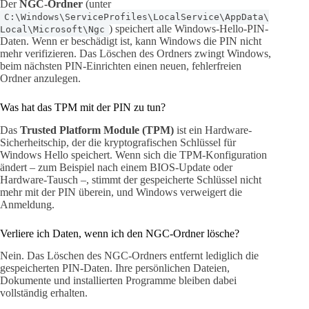
Der
NGC-Ordner
(unter
C:\Windows\ServiceProfiles\LocalService\AppData\
) speichert alle Windows-Hello-PIN-
Local\Microsoft\Ngc
Daten. Wenn er beschädigt ist, kann Windows die PIN nicht
mehr verifizieren. Das Löschen des Ordners zwingt Windows,
beim nächsten PIN-Einrichten einen neuen, fehlerfreien
Ordner anzulegen.
Was hat das TPM mit der PIN zu tun?
Das
Trusted Platform Module (TPM)
ist ein Hardware-
Sicherheitschip, der die kryptografischen Schlüssel für
Windows Hello speichert. Wenn sich die TPM-Konfiguration
ändert – zum Beispiel nach einem BIOS-Update oder
Hardware-Tausch –, stimmt der gespeicherte Schlüssel nicht
mehr mit der PIN überein, und Windows verweigert die
Anmeldung.
Verliere ich Daten, wenn ich den NGC-Ordner lösche?
Nein. Das Löschen des NGC-Ordners entfernt lediglich die
gespeicherten PIN-Daten. Ihre persönlichen Dateien,
Dokumente und installierten Programme bleiben dabei
vollständig erhalten.