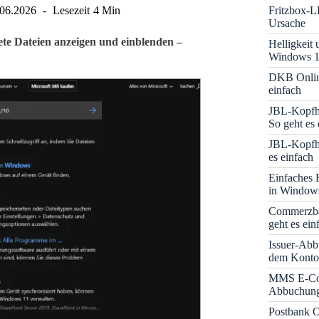
Fritzbox-L
.06.2026
Lesezeit
4 Min
Ursache
te Dateien anzeigen und einblenden –
Helligkeit
Windows 1
DKB Onlin
einfach
JBL-Kopfhö
So geht es 
JBL-Kopfhö
es einfach
Einfaches 
in Window
Commerzba
geht es ein
Issuer-Abb
dem Konto
MMS E-Co
Abbuchung 
Postbank O